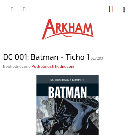
Přejít
NÁKUP
na
obsah
KOŠÍK
DC 001: Batman - Ticho 1
027283
Průměrné
Neohodnoceno
Podrobnosti hodnocení
hodnocení
produktu
je
0,0
z
5
hvězdiček.