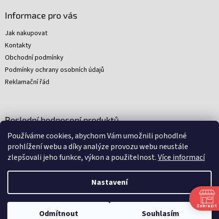
Informace pro vás
Jak nakupovat
Kontakty
Obchodní podmínky
Podmínky ochrany osobních údajů
Reklamační řád
Poslední hodnocení produktů
Používáme cookies, abychom Vám umožnili pohodlné
Young Indiana Jones a poklad na plantáži (A)
prohlížení webu a díky analýze provozu webu neustále
|
zlepšovali jeho funkce, výkon a použitelnost.
Více informací
Hodnocení produktu je 5 z 5 hvězdiček.
Nastavení
Nakódovali
Remedio Digital
|
Zbyněk Svoboda
|
Vytvořil
Shoptet
Zobrazit
Omlouváme se, ale všechny srpnové soboty budeme mít zavřeno.
Odmítnout
Souhlasím