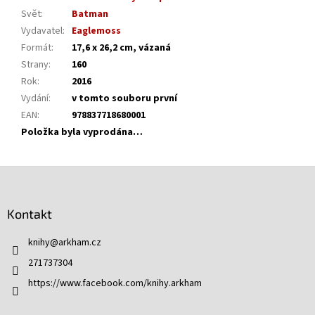
Svět
:
Batman
Vydavatel
:
Eaglemoss
Formát
:
17,6 x 26,2 cm, vázaná
Strany
:
160
Rok
:
2016
Vydání
:
v tomto souboru první
EAN
:
978837718680001
Položka byla vyprodána…
Z
á
p
Kontakt
a
t
knihy
@
arkham.cz
í
271737304
https://www.facebook.com/knihy.arkham