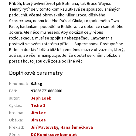
Příběh, který ovlivní život jak Batmana, tak Bruce Wayna.
Temný rytíř se v tomto komiksu utkává se spoustou známých
padouchů. Včetně obrovského Killer Croca, děsivého
Scarecrowa, nesmrtelného Ra’s al Ghula, rozpolceného Two-
Face, hádankami posedlého Riddlera… a dokonce i samotného
Jokera. Ale něco mu nesedí. Aby dokázal celý rébus
rozlousknout, musí se spojit s nebezpečnou Catwoman a
postavit se svému starému příteli – Supermanovi. Postupně se
Batman dostává blíž a blíž k tajemnému muži v obvazech, který,
zdá se, se všemi manipuluje. Jenže dostat se k němu blízko a
porazit ho, to jsou dvě zcela odlišné věci.
Doplňkové parametry
Hmotnost
:
0.5 kg
EAN
:
978837718680001
autor
:
Jeph Loeb
Cyklus
:
Ticho 1
Kresba
:
Jim Lee
Obálka
:
Jim Lee
Překlad
:
Jiří Pavlovský
,
Hana Šimečková
Série
:
DC Komiksový komplet