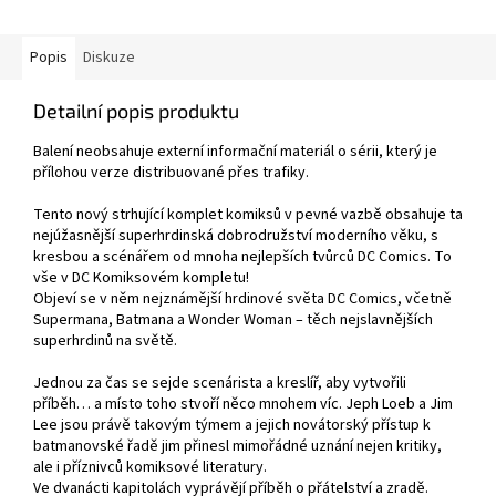
Popis
Diskuze
Detailní popis produktu
Balení neobsahuje externí informační materiál o sérii, který je
přílohou verze distribuované přes trafiky.
Tento nový strhující komplet komiksů v pevné vazbě obsahuje ta
nejúžasnější superhrdinská dobrodružství moderního věku, s
kresbou a scénářem od mnoha nejlepších tvůrců DC Comics. To
vše v DC Komiksovém kompletu!
Objeví se v něm nejznámější hrdinové světa DC Comics, včetně
Supermana, Batmana a Wonder Woman – těch nejslavnějších
superhrdinů na světě.
Jednou za čas se sejde scenárista a kreslíř, aby vytvořili
příběh… a místo toho stvoří něco mnohem víc. Jeph Loeb a Jim
Lee jsou právě takovým týmem a jejich novátorský přístup k
batmanovské řadě jim přinesl mimořádné uznání nejen kritiky,
ale i příznivců komiksové literatury.
Ve dvanácti kapitolách vyprávějí příběh o přátelství a zradě.