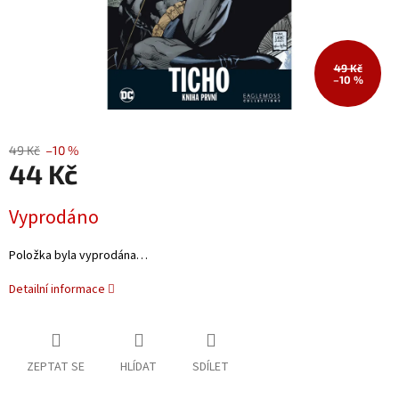
49 Kč
–10 %
49 Kč
–10 %
44 Kč
Měrná
Vyprodáno
cena:
Položka byla vyprodána…
Detailní informace
ZEPTAT SE
HLÍDAT
SDÍLET