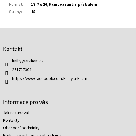
Formát
:
17,7 x 26,6 cm, vázaná s přebalem
Strany
:
48
Z
á
p
Kontakt
a
t
knihy
@
arkham.cz
í
271737304
https://www.facebook.com/knihy.arkham
Informace pro vás
Jak nakupovat
Kontakty
Obchodní podmínky
Podmínky ochrany osobních údajů