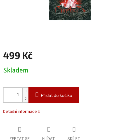
499 Kč
Měrná
Skladem
cena:
Přidat do košíku
Detailní informace
ZEPTAT SE
HLÍDAT
SDÍLET