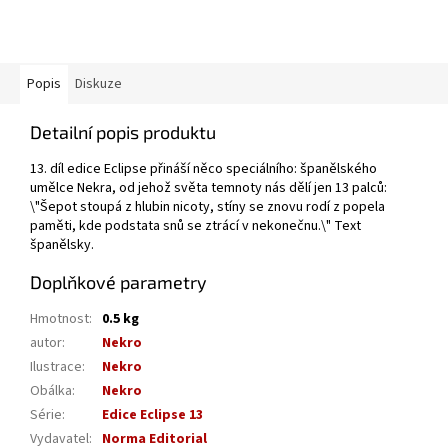
Popis
Diskuze
Detailní popis produktu
13. díl edice Eclipse přináší něco speciálního: španělského
umělce Nekra, od jehož světa temnoty nás dělí jen 13 palců:
\"Šepot stoupá z hlubin nicoty, stíny se znovu rodí z popela
paměti, kde podstata snů se ztrácí v nekonečnu.\" Text
španělsky.
Doplňkové parametry
Hmotnost
:
0.5 kg
autor
:
Nekro
Ilustrace
:
Nekro
Obálka
:
Nekro
Série
:
Edice Eclipse 13
Vydavatel
:
Norma Editorial