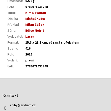
Hmotnost
:
0.5 kg
EAN
:
9788071933748
autor
:
Kim Newman
Obálka
:
Michal Kuba
Překlad
:
Milan Žáček
Série
:
Edice Noir 9
Vydavatel
:
Laser
Formát
:
15,3 x 21,1 cm, vázaná s přebalem
Strany
:
416
Rok
:
2015
Vydání
:
první
EAN
:
9788071933748
Z
á
p
Kontakt
a
t
knihy
@
arkham.cz
í