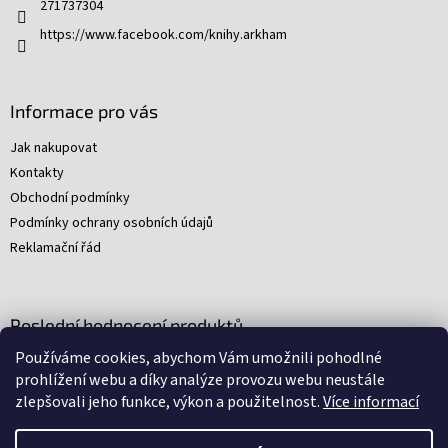
271737304
https://www.facebook.com/knihy.arkham
Informace pro vás
Jak nakupovat
Kontakty
Obchodní podmínky
Podmínky ochrany osobních údajů
Reklamační řád
Poslední hodnocení produktů
Používáme cookies, abychom Vám umožnili pohodlné
Young Indiana Jones a poklad na plantáži (A)
prohlížení webu a díky analýze provozu webu neustále
|
zlepšovali jeho funkce, výkon a použitelnost.
Více informací
Hodnocení produktu je 5 z 5 hvězdiček.