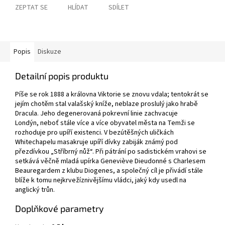
ZEPTAT SE
HLÍDAT
SDÍLET
Popis
Diskuze
Detailní popis produktu
Píše se rok 1888 a královna Viktorie se znovu vdala; tentokrát se
jejím chotěm stal valašský kníže, neblaze proslulý jako hrabě
Dracula. Jeho degenerovaná pokrevní linie zachvacuje
Londýn, neboť stále více a více obyvatel města na Temži se
rozhoduje pro upíří existenci. V bezútěšných uličkách
Whitechapelu masakruje upíří dívky zabiják známý pod
přezdívkou „Stříbrný nůž“. Při pátrání po sadistickém vrahovi se
setkává věčně mladá upírka Geneviève Dieudonné s Charlesem
Beauregardem z klubu Diogenes, a společný cíl je přivádí stále
blíže k tomu nejkrvežíznivějšímu vládci, jaký kdy usedl na
anglický trůn.
Doplňkové parametry