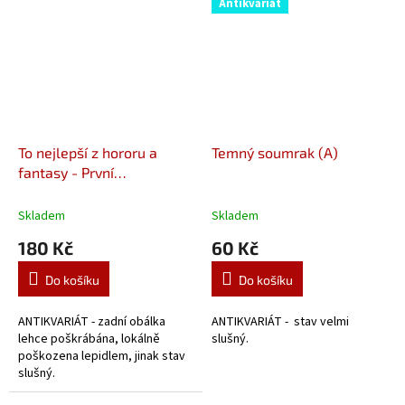
Antikvariát
To nejlepší z hororu a
Temný soumrak (A)
fantasy - První
reprezentativní ročenka
(A)
Skladem
Skladem
180 Kč
60 Kč
Do košíku
Do košíku
ANTIKVARIÁT - zadní obálka
ANTIKVARIÁT - stav velmi
lehce poškrábána, lokálně
slušný.
poškozena lepidlem, jinak stav
slušný.