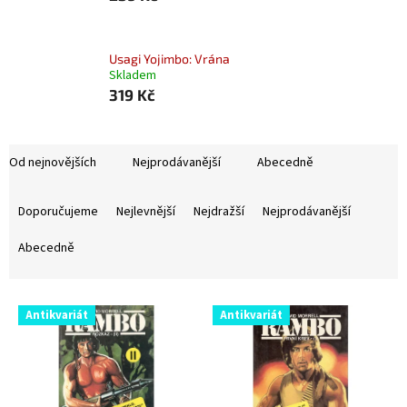
Usagi Yojimbo: Vrána
Skladem
319 Kč
Od nejnovějších
Nejprodávanější
Abecedně
Ř
a
Doporučujeme
Nejlevnější
Nejdražší
Nejprodávanější
z
e
Abecedně
n
í
V
p
Antikvariát
Antikvariát
ý
r
p
o
i
d
s
u
p