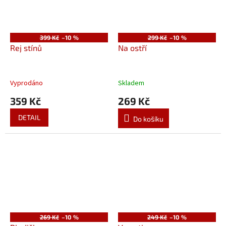
399 Kč
–10 %
299 Kč
–10 %
Rej stínů
Na ostří
Vyprodáno
Skladem
359 Kč
269 Kč
DETAIL
Do košíku
269 Kč
–10 %
249 Kč
–10 %