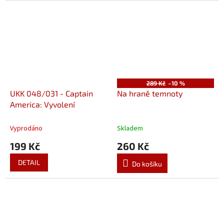
289 Kč
–10 %
UKK 048/031 - Captain
Na hraně temnoty
America: Vyvolení
Vyprodáno
Skladem
199 Kč
260 Kč
DETAIL
Do košíku