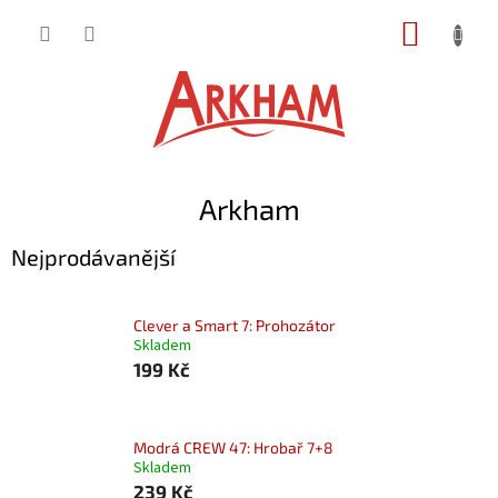
Přejít
NÁKUP
na
obsah
KOŠÍK
Arkham
Nejprodávanější
Clever a Smart 7: Prohozátor
Skladem
199 Kč
Modrá CREW 47: Hrobař 7+8
Skladem
239 Kč