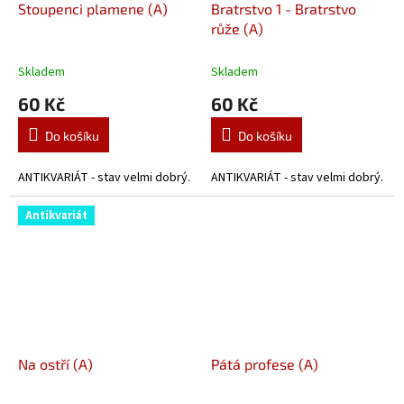
Stoupenci plamene (A)
Bratrstvo 1 - Bratrstvo
růže (A)
Skladem
Skladem
60 Kč
60 Kč
Do košíku
Do košíku
ANTIKVARIÁT - stav velmi dobrý.
ANTIKVARIÁT - stav velmi dobrý.
Antikvariát
Na ostří (A)
Pátá profese (A)