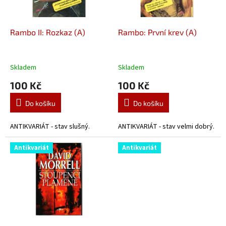
k
r
t
o
ů
d
Rambo II: Rozkaz (A)
Rambo: První krev (A)
u
k
t
Skladem
Skladem
ů
100 Kč
100 Kč
Do košíku
Do košíku
ANTIKVARIÁT - stav slušný.
ANTIKVARIÁT - stav velmi dobrý.
Antikvariát
Antikvariát