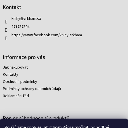
d
p
a
Kontakt
a
c
t
í
knihy
@
arkham.cz
í
p
271737304
r
v
https://www.facebook.com/knihy.arkham
k
y
v
ý
Informace pro vás
p
i
Jak nakupovat
s
Kontakty
u
Obchodní podmínky
Podmínky ochrany osobních údajů
Reklamační řád
Poslední hodnocení produktů
Používáme cookies, abychom Vám umožnili pohodlné