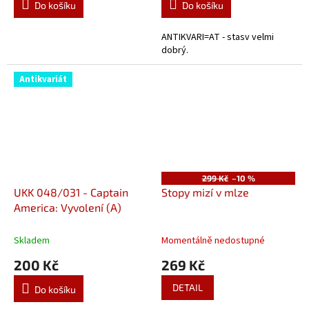
Do košíku
Do košíku
ANTIKVARI=AT - stasv velmi
dobrý.
Antikvariát
299 Kč
–10 %
UKK 048/031 - Captain
Stopy mizí v mlze
America: Vyvolení (A)
Skladem
Momentálně nedostupné
200 Kč
269 Kč
DETAIL
Do košíku