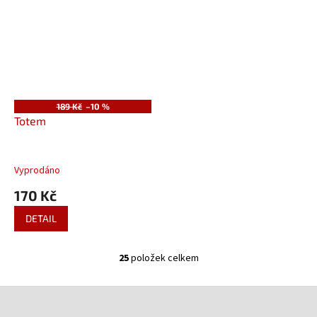
189 Kč
–10 %
Totem
Vyprodáno
170 Kč
DETAIL
25
položek celkem
O
v
l
Z
á
á