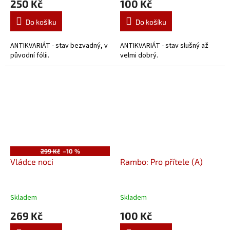
250 Kč
100 Kč
Do košíku
Do košíku
ANTIKVARIÁT - stav bezvadný, v
ANTIKVARIÁT - stav slušný až
původní fólii.
velmi dobrý.
299 Kč
–10 %
Vládce noci
Rambo: Pro přítele (A)
Skladem
Skladem
269 Kč
100 Kč