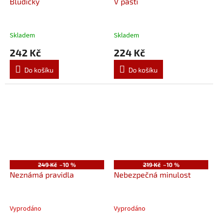
Bludičky
V pasti
Skladem
Skladem
242 Kč
224 Kč
Do košíku
Do košíku
249 Kč
–10 %
219 Kč
–10 %
Neznámá pravidla
Nebezpečná minulost
Vyprodáno
Vyprodáno