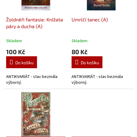
k
r
t
o
ů
d
Žoldnéři fantasie: Knížata
Umrlčí tanec (A)
u
páry a ducha (A)
k
t
Skladem
Skladem
ů
100 Kč
80 Kč
Do košíku
Do košíku
ANTIKVARIÁT - stav bezmála
ANTIKVARIÁT - stav bezmála
výborný.
výborný.