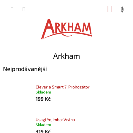
Přejít
NÁKUP
na
obsah
KOŠÍK
Arkham
Nejprodávanější
Clever a Smart 7: Prohozátor
Skladem
199 Kč
Usagi Yojimbo: Vrána
Skladem
319 Kč