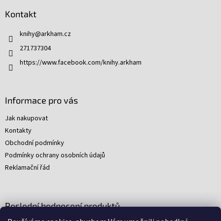
d
p
a
Kontakt
a
c
t
í
knihy
@
arkham.cz
í
p
271737304
r
v
https://www.facebook.com/knihy.arkham
k
y
v
ý
Informace pro vás
p
i
Jak nakupovat
s
Kontakty
u
Obchodní podmínky
Podmínky ochrany osobních údajů
Reklamační řád
Poslední hodnocení produktů