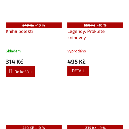
349 Kč
–10 %
550 Kč
–10 %
Kniha bolesti
Legendy: Prokleté
knihovny
Skladem
Vyprodáno
314 Kč
495 Kč
DETAIL
Do košíku
250 Kč
–10 %
235 Kč
–9 %