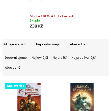
Modrá CREW 47: Hrobař 7+8
Skladem
239 Kč
Od nejnovějších
Nejprodávanější
Abecedně
Ř
a
Doporučujeme
Nejlevnější
Nejdražší
Nejprodávanější
z
e
Abecedně
n
í
V
p
Antikvariát
ý
r
p
o
i
d
s
u
p