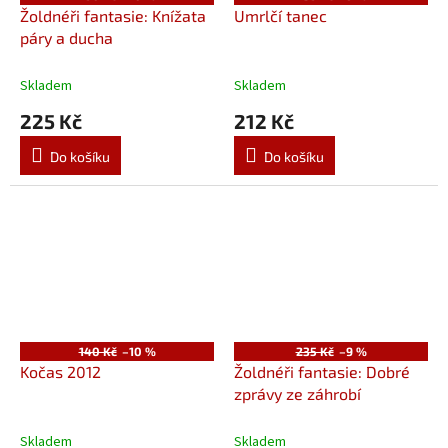
Žoldnéři fantasie: Knížata
Umrlčí tanec
páry a ducha
Skladem
Skladem
225 Kč
212 Kč
Do košíku
Do košíku
140 Kč
–10 %
235 Kč
–9 %
Kočas 2012
Žoldnéři fantasie: Dobré
zprávy ze záhrobí
Skladem
Skladem