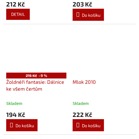
212 Kč
203 Kč
DETAIL
Do košíku
215 Kč
–9 %
Žoldnéři fantasie: Dálnice
Mlok 2010
ke všem čertům
Skladem
Skladem
194 Kč
222 Kč
Do košíku
Do košíku