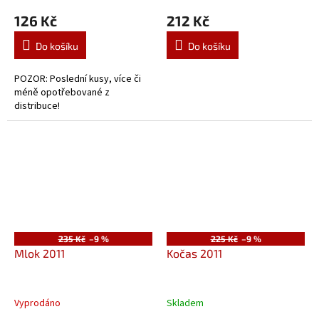
126 Kč
212 Kč
Do košíku
Do košíku
POZOR: Poslední kusy, více či
méně opotřebované z
distribuce!
235 Kč
–9 %
225 Kč
–9 %
Mlok 2011
Kočas 2011
Vyprodáno
Skladem