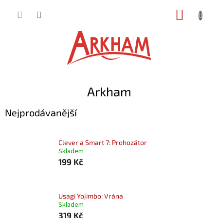
Přejít
NÁKUP
na
obsah
KOŠÍK
Arkham
Nejprodávanější
Clever a Smart 7: Prohozátor
Skladem
199 Kč
Usagi Yojimbo: Vrána
Skladem
319 Kč