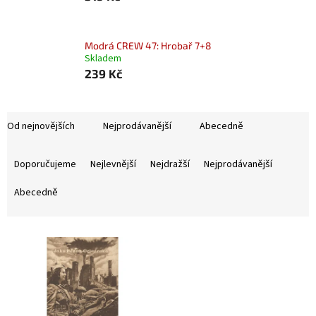
Modrá CREW 47: Hrobař 7+8
Skladem
239 Kč
Od nejnovějších
Nejprodávanější
Abecedně
Ř
a
Doporučujeme
Nejlevnější
Nejdražší
Nejprodávanější
z
e
Abecedně
n
í
V
p
ý
r
p
o
i
d
s
u
p