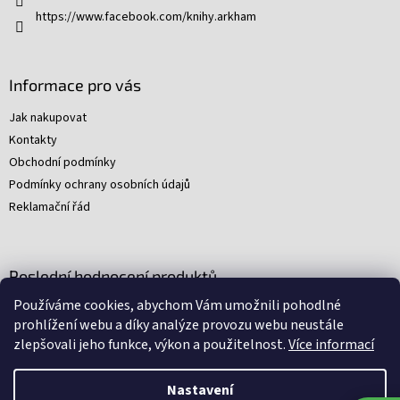
v
https://www.facebook.com/knihy.arkham
k
y
v
ý
Informace pro vás
p
i
Jak nakupovat
s
Kontakty
u
Obchodní podmínky
Podmínky ochrany osobních údajů
Reklamační řád
Poslední hodnocení produktů
Používáme cookies, abychom Vám umožnili pohodlné
Young Indiana Jones a poklad na plantáži (A)
prohlížení webu a díky analýze provozu webu neustále
|
zlepšovali jeho funkce, výkon a použitelnost.
Více informací
Hodnocení produktu je 5 z 5 hvězdiček.
Nastavení
Nakódovali
Remedio Digital
|
Zbyněk Svoboda
|
Vytvořil