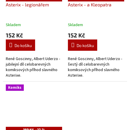
Asterix - legionářem
Asterix - a Kleopatra
Skladem
Skladem
152 Kč
152 Kč
Do košíku
Do košíku
René Goscinny, Albert Uderzo -
René Goscinny, Albert Uderzo -
jubilejní díl celobarevných
šestý díl celobarevných
komiksových příhod slavného
komiksových příhod slavného
Asterixe.
Asterixe.
Komiks
169 Kč
–10 %