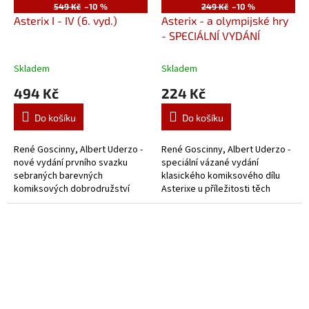
549 Kč
–10 %
249 Kč
–10 %
Asterix I - IV (6. vyd.)
Asterix - a olympijské hry
- SPECIÁLNÍ VYDÁNÍ
Skladem
Skladem
494 Kč
224 Kč
Do košíku
Do košíku
René Goscinny, Albert Uderzo -
René Goscinny, Albert Uderzo -
nové vydání prvního svazku
speciální vázané vydání
sebraných barevných
klasického komiksového dílu
komiksových dobrodružství
Asterixe u příležitosti těch
slavného Gala.
prapodivných pařížských her.