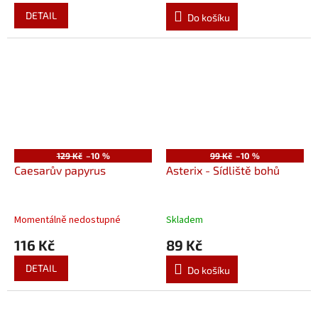
DETAIL
Do košíku
129 Kč
–10 %
99 Kč
–10 %
Caesarův papyrus
Asterix - Sídliště bohů
Momentálně nedostupné
Skladem
116 Kč
89 Kč
DETAIL
Do košíku