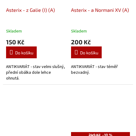
Asterix - z Galie (I) (A)
Asterix - a Normani XV (A)
Skladem
Skladem
150 Kč
200 Kč
Do košíku
Do košíku
ANTIKVARIÁT - stav velmi slušný,
ANTIKVARIÁT - stav téměř
přední obálka dole lehce
bezvadný.
ohnutá.
249 Kč
–10 %