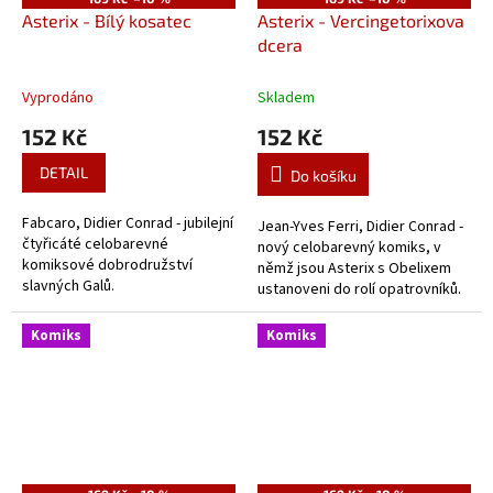
Asterix - Bílý kosatec
Asterix - Vercingetorixova
dcera
Vyprodáno
Skladem
152 Kč
152 Kč
DETAIL
Do košíku
Fabcaro, Didier Conrad - jubilejní
Jean-Yves Ferri, Didier Conrad -
čtyřicáté celobarevné
nový celobarevný komiks, v
komiksové dobrodružství
němž jsou Asterix s Obelixem
slavných Galů.
ustanoveni do rolí opatrovníků.
Komiks
Komiks