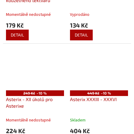
kouzelného lektvaru
Momentálně nedostupné
Vyprodáno
179 Kč
134 Kč
DETAIL
DETAIL
249 Kč
–10 %
449 Kč
–10 %
Asterix - XII úkolů pro
Asterix XXXIII - XXXVI
Asterixe
Momentálně nedostupné
Skladem
224 Kč
404 Kč