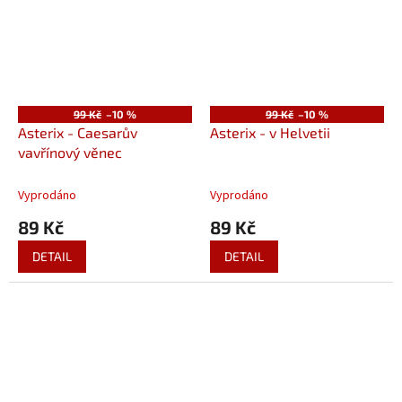
99 Kč
–10 %
99 Kč
–10 %
Asterix - Caesarův
Asterix - v Helvetii
vavřínový věnec
Vyprodáno
Vyprodáno
89 Kč
89 Kč
DETAIL
DETAIL