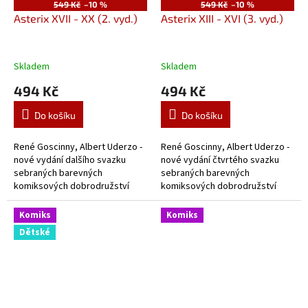
549 Kč
–10 %
549 Kč
–10 %
Asterix XVII - XX (2. vyd.)
Asterix XIII - XVI (3. vyd.)
Skladem
Skladem
494 Kč
494 Kč
Do košíku
Do košíku
René Goscinny, Albert Uderzo -
René Goscinny, Albert Uderzo -
nové vydání dalšího svazku
nové vydání čtvrtého svazku
sebraných barevných
sebraných barevných
komiksových dobrodružství
komiksových dobrodružství
slavného Gala.
slavného Gala.
Komiks
Komiks
Dětské