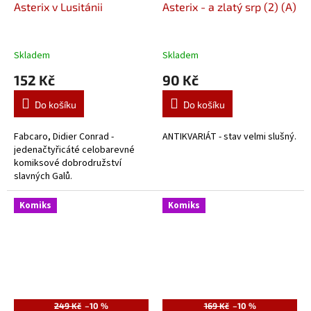
Asterix v Lusitánii
Asterix - a zlatý srp (2) (A)
Skladem
Skladem
152 Kč
90 Kč
Do košíku
Do košíku
Fabcaro, Didier Conrad -
ANTIKVARIÁT - stav velmi slušný.
jedenačtyřicáté celobarevné
komiksové dobrodružství
slavných Galů.
Komiks
Komiks
249 Kč
–10 %
169 Kč
–10 %