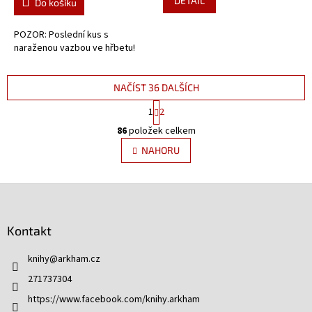
DETAIL
Do košíku
POZOR: Poslední kus s
naraženou vazbou ve hřbetu!
NAČÍST 36 DALŠÍCH
S
1
2
t
O
r
86
položek celkem
v
á
l
NAHORU
n
á
k
d
o
v
Z
a
á
c
á
n
í
p
í
p
Kontakt
a
r
t
v
knihy
@
arkham.cz
í
k
271737304
y
v
https://www.facebook.com/knihy.arkham
ý