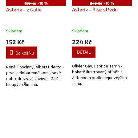
169 Kč
–10 %
249 Kč
–10 %
Asterix - z Galie
Asterix - Říše středu
Skladem
Skladem
152 Kč
224 Kč
DETAIL
Do košíku
Olivier Gay, Fabrice Tarrin -
René Goscinny, Albert Uderzo -
bohatě ilustrovaný příběh s
první celobarevné komiksové
Asterixem podle nejnovějšího
dobrodružství slavných Galů a
filmu.
hloupých Římanů.