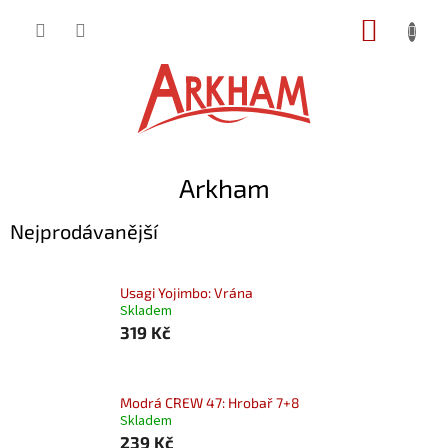
Přejít
NÁKUP
na
obsah
KOŠÍK
Arkham
Nejprodávanější
Usagi Yojimbo: Vrána
Skladem
319 Kč
Modrá CREW 47: Hrobař 7+8
Skladem
239 Kč