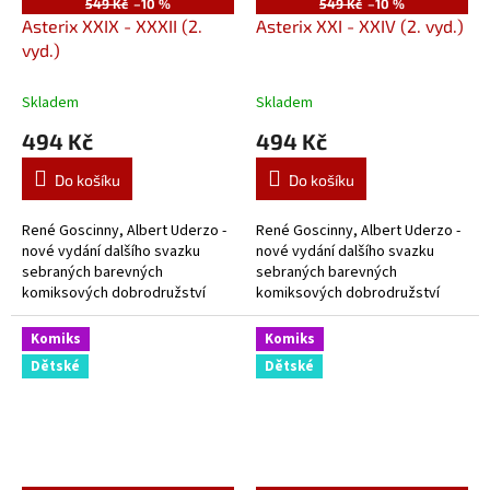
549 Kč
–10 %
549 Kč
–10 %
Asterix XXIX - XXXII (2.
Asterix XXI - XXIV (2. vyd.)
vyd.)
Skladem
Skladem
494 Kč
494 Kč
Do košíku
Do košíku
René Goscinny, Albert Uderzo -
René Goscinny, Albert Uderzo -
nové vydání dalšího svazku
nové vydání dalšího svazku
sebraných barevných
sebraných barevných
komiksových dobrodružství
komiksových dobrodružství
slavného Gala.
slavného Gala.
Komiks
Komiks
Dětské
Dětské