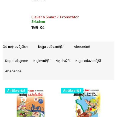
Clever a Smart 7: Prohozátor
Skladem
199 Kč
Od nejnovějších
Nejprodávanější
Abecedně
Ř
a
Doporučujeme
Nejlevnější
Nejdražší
Nejprodávanější
z
e
Abecedně
n
í
V
p
Antikvariát
Antikvariát
ý
r
p
o
i
d
s
u
p