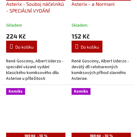
Asterix - Souboj náčelníků
Asterix - a Normani
- SPECIÁLNÍ VYDÁNÍ
Skladem
Skladem
224 Kč
152 Kč
Do košíku
Do košíku
René Goscinny, Albert Uderzo -
René Goscinny, Albert Uderzo -
speciální vázané vydání
devátý díl celobarevných
klasického komiksového dílu
komiksových příhod slavného
Asterixe u příležitosti
Asterixe.
animovaného seriálu na Netflixu.
Komiks
Komiks
169 Kč
–10 %
169 Kč
–10 %