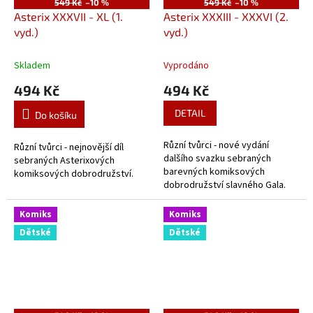
549 Kč
–10 %
549 Kč
–10 %
Asterix XXXVII - XL (1.
Asterix XXXIII - XXXVI (2.
vyd.)
vyd.)
Skladem
Vyprodáno
494 Kč
494 Kč
DETAIL
Do košíku
Různí tvůrci - nové vydání
Různí tvůrci - nejnovější díl
dalšího svazku sebraných
sebraných Asterixových
barevných komiksových
komiksových dobrodružství.
dobrodružství slavného Gala.
Komiks
Komiks
Dětské
Dětské