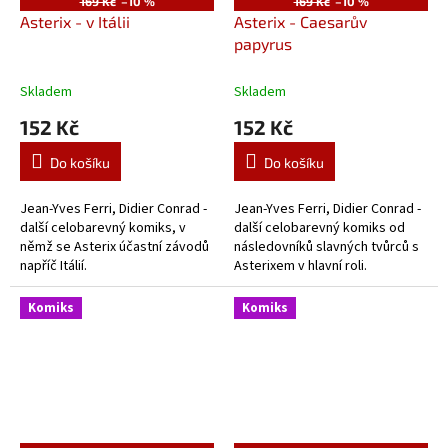
169 Kč
–10 %
169 Kč
–10 %
Asterix - v Itálii
Asterix - Caesarův
papyrus
Skladem
Skladem
152 Kč
152 Kč
Do košíku
Do košíku
Jean-Yves Ferri, Didier Conrad -
Jean-Yves Ferri, Didier Conrad -
další celobarevný komiks, v
další celobarevný komiks od
němž se Asterix účastní závodů
následovníků slavných tvůrců s
napříč Itálií.
Asterixem v hlavní roli.
Komiks
Komiks