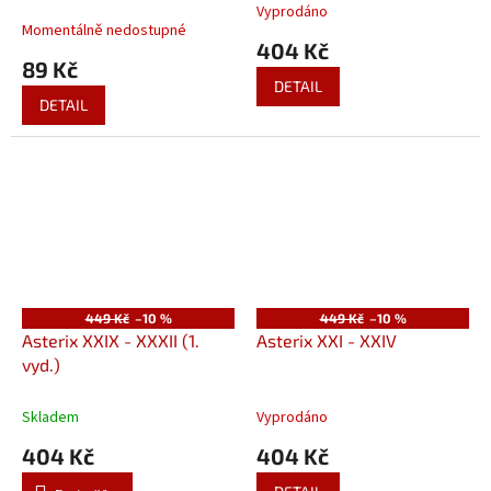
Vyprodáno
Průměrné
Momentálně nedostupné
hodnocení
404 Kč
produktu
89 Kč
je
DETAIL
5,0
DETAIL
z
5
hvězdiček.
449 Kč
–10 %
449 Kč
–10 %
Asterix XXIX - XXXII (1.
Asterix XXI - XXIV
vyd.)
Skladem
Vyprodáno
404 Kč
404 Kč