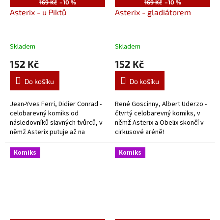
169 Kč
–10 %
169 Kč
–10 %
Asterix - u Piktů
Asterix - gladiátorem
Skladem
Skladem
152 Kč
152 Kč
Do košíku
Do košíku
Jean-Yves Ferri, Didier Conrad -
René Goscinny, Albert Uderzo -
celobarevný komiks od
čtvrtý celobarevný komiks, v
následovníků slavných tvůrců, v
němž Asterix a Obelix skončí v
němž Asterix putuje až na
cirkusové aréně!
daleký sever Británie.
Komiks
Komiks