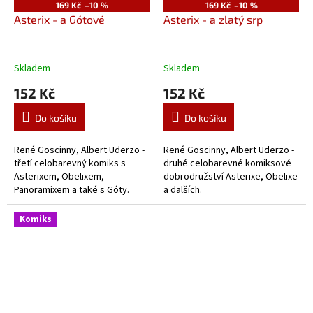
169 Kč
–10 %
169 Kč
–10 %
Asterix - a Gótové
Asterix - a zlatý srp
Skladem
Skladem
152 Kč
152 Kč
Do košíku
Do košíku
René Goscinny, Albert Uderzo -
René Goscinny, Albert Uderzo -
třetí celobarevný komiks s
druhé celobarevné komiksové
Asterixem, Obelixem,
dobrodružství Asterixe, Obelixe
Panoramixem a také s Góty.
a dalších.
Komiks