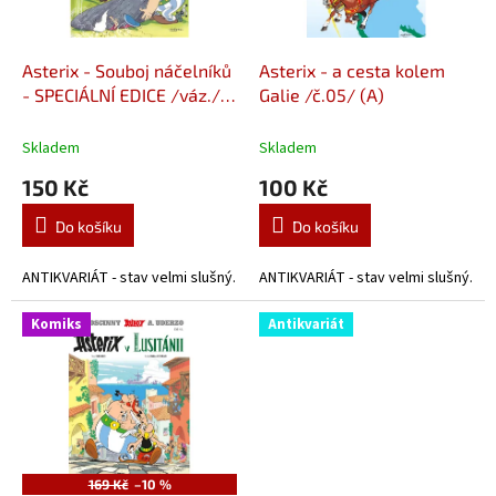
k
r
t
o
ů
d
Asterix - Souboj náčelníků
Asterix - a cesta kolem
u
- SPECIÁLNÍ EDICE /váz./
Galie /č.05/ (A)
k
(A)
t
Skladem
Skladem
ů
150 Kč
100 Kč
Do košíku
Do košíku
ANTIKVARIÁT - stav velmi slušný.
ANTIKVARIÁT - stav velmi slušný.
Komiks
Antikvariát
169 Kč
–10 %