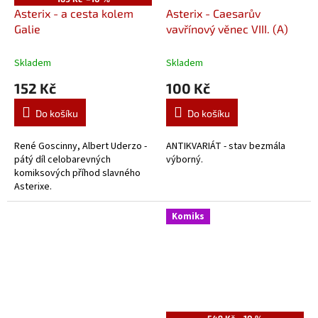
Asterix - a cesta kolem
Asterix - Caesarův
Galie
vavřínový věnec VIII. (A)
Skladem
Skladem
152 Kč
100 Kč
Do košíku
Do košíku
René Goscinny, Albert Uderzo -
ANTIKVARIÁT - stav bezmála
pátý díl celobarevných
výborný.
komiksových příhod slavného
Asterixe.
Komiks