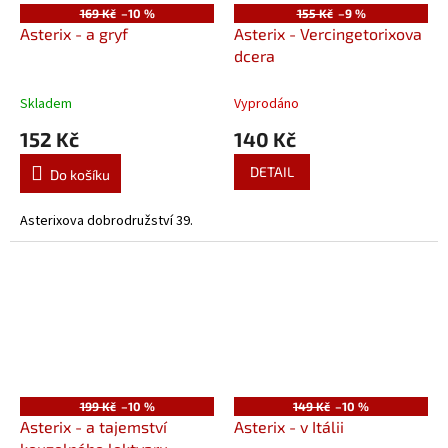
169 Kč
–10 %
155 Kč
–9 %
Asterix - a gryf
Asterix - Vercingetorixova
dcera
Skladem
Vyprodáno
152 Kč
140 Kč
DETAIL
Do košíku
Asterixova dobrodružství 39.
199 Kč
–10 %
149 Kč
–10 %
Asterix - a tajemství
Asterix - v Itálii