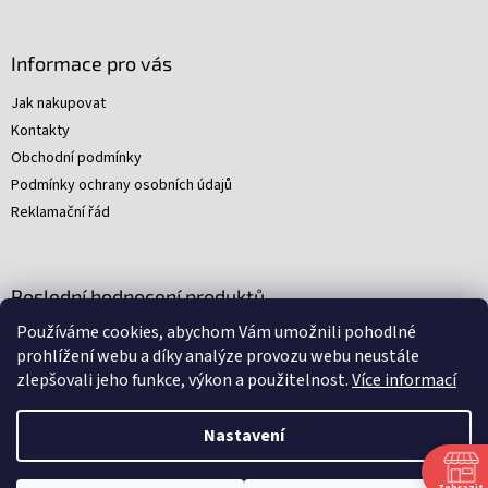
p
i
s
Informace pro vás
u
Jak nakupovat
Kontakty
Obchodní podmínky
Podmínky ochrany osobních údajů
Reklamační řád
Poslední hodnocení produktů
Používáme cookies, abychom Vám umožnili pohodlné
Young Indiana Jones a poklad na plantáži (A)
prohlížení webu a díky analýze provozu webu neustále
|
zlepšovali jeho funkce, výkon a použitelnost.
Více informací
Hodnocení produktu je 5 z 5 hvězdiček.
Nastavení
Nakódovali
Remedio Digital
|
Zbyněk Svoboda
|
Vytvořil
Shoptet