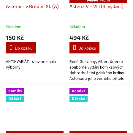
549 Kč
–10 %
Asterix - v Británii XI. (A)
Asterix V - VIII (3. vydání)
Skladem
Skladem
150 Kč
494 Kč
Do košíku
Do košíku
ANTIKVARIÁT - stav bezmála
René Goscinny, Albert Uderzo -
výborný.
souborné vydání komiksových
dobrodružství galského hrdiny
Asterixe a jeho věrného přítele
Obelixe.
Komiks
Komiks
Dětské
Dětské