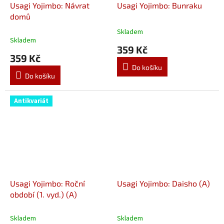
Usagi Yojimbo: Návrat
Usagi Yojimbo: Bunraku
domů
Skladem
Průměrné
Skladem
hodnocení
359 Kč
produktu
359 Kč
je
Do košíku
5,0
Do košíku
z
5
hvězdiček.
Antikvariát
Usagi Yojimbo: Roční
Usagi Yojimbo: Daisho (A)
období (1. vyd.) (A)
Skladem
Skladem