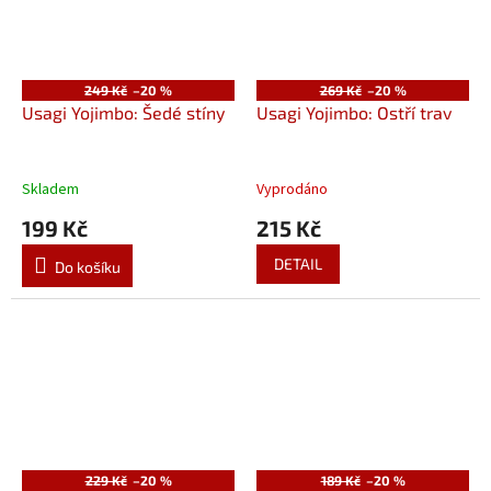
249 Kč
–20 %
269 Kč
–20 %
Usagi Yojimbo: Šedé stíny
Usagi Yojimbo: Ostří trav
Skladem
Vyprodáno
199 Kč
215 Kč
DETAIL
Do košíku
229 Kč
–20 %
189 Kč
–20 %