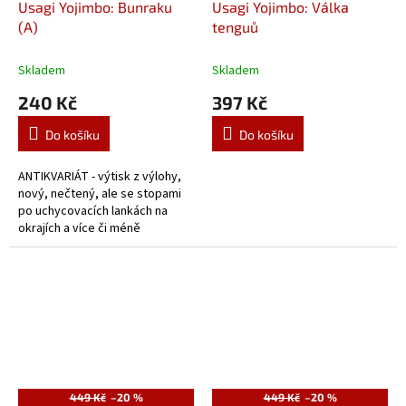
Usagi Yojimbo: Bunraku
Usagi Yojimbo: Válka
(A)
tenguů
Skladem
Skladem
240 Kč
397 Kč
Do košíku
Do košíku
ANTIKVARIÁT - výtisk z výlohy,
nový, nečtený, ale se stopami
po uchycovacích lankách na
okrajích a více či méně
vybledlou obálkou, případně
lehce pokroucený.
449 Kč
–20 %
449 Kč
–20 %