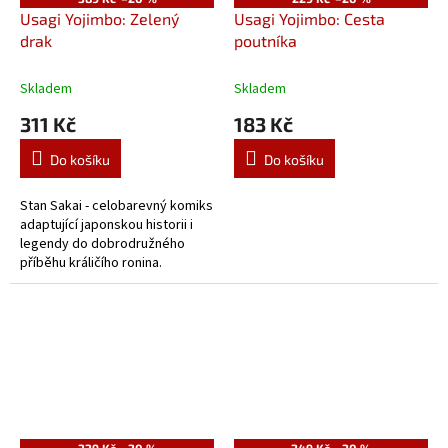
Usagi Yojimbo: Zelený
Usagi Yojimbo: Cesta
drak
poutníka
Skladem
Skladem
311 Kč
183 Kč
Do košíku
Do košíku
Stan Sakai - celobarevný komiks
adaptující japonskou historii i
legendy do dobrodružného
příběhu králičího ronina.