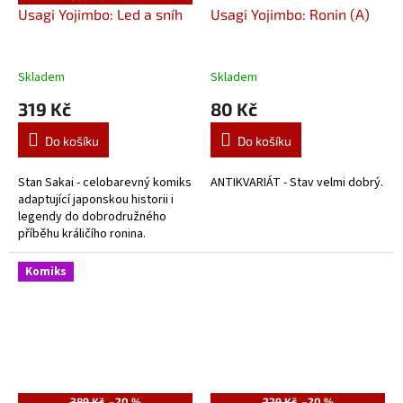
Usagi Yojimbo: Led a sníh
Usagi Yojimbo: Ronin (A)
Skladem
Skladem
319 Kč
80 Kč
Do košíku
Do košíku
Stan Sakai - celobarevný komiks
ANTIKVARIÁT - Stav velmi dobrý.
adaptující japonskou historii i
legendy do dobrodružného
příběhu králičího ronina.
Komiks
389 Kč
–20 %
229 Kč
–20 %