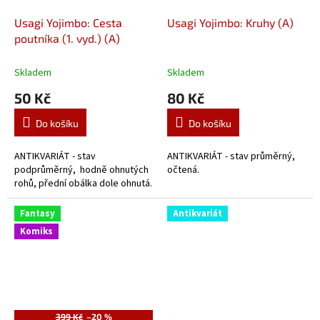
Usagi Yojimbo: Cesta
Usagi Yojimbo: Kruhy (A)
poutníka (1. vyd.) (A)
Skladem
Skladem
50 Kč
80 Kč
Do košíku
Do košíku
ANTIKVARIÁT - stav
ANTIKVARIÁT - stav průměrný,
podprůměrný, hodně ohnutých
očtená.
rohů, přední obálka dole ohnutá.
Fantasy
Antikvariát
Komiks
399 Kč
–20 %