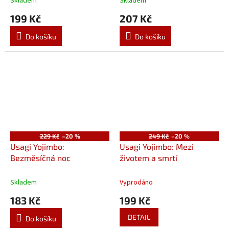
Skladem
Skladem
199 Kč
207 Kč
Do košíku
Do košíku
229 Kč
–20 %
249 Kč
–20 %
Usagi Yojimbo:
Usagi Yojimbo: Mezi
Bezměsíčná noc
životem a smrtí
Skladem
Vyprodáno
183 Kč
199 Kč
DETAIL
Do košíku