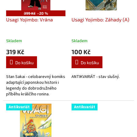
k
r
t
o
ů
399 Kč
–20 %
d
Usagi Yojimbo: Vrána
Usagi Yojimbo: Záhady (A)
u
k
t
Skladem
Skladem
ů
319 Kč
100 Kč
Do košíku
Do košíku
Stan Sakai - celobarevný komiks
ANTIKVARIÁT - stav slušný.
adaptující japonskou historii i
legendy do dobrodružného
příběhu králičího ronina.
Antikvariát
Antikvariát