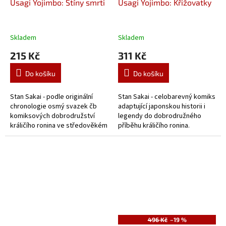
Usagi Yojimbo: Stíny smrti
Usagi Yojimbo: Křižovatky
Skladem
Skladem
215 Kč
311 Kč
Do košíku
Do košíku
Stan Sakai - podle originální
Stan Sakai - celobarevný komiks
chronologie osmý svazek čb
adaptující japonskou historii i
komiksových dobrodružství
legendy do dobrodružného
králičího ronina ve středověkém
příběhu králičího ronina.
pseudo-Japonsku.
496 Kč
–19 %