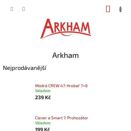
Přejít
NÁKUP
na
obsah
KOŠÍK
Arkham
Nejprodávanější
Modrá CREW 47: Hrobař 7+8
Skladem
239 Kč
Clever a Smart 7: Prohozátor
Skladem
199 Kč