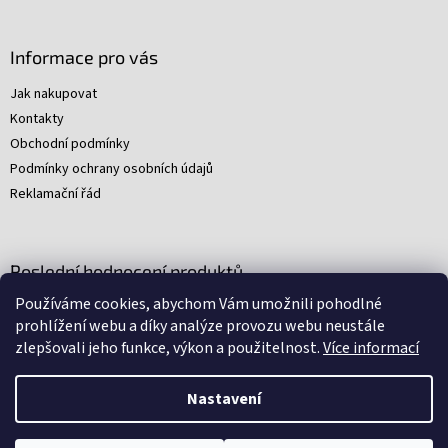
p
i
s
Informace pro vás
u
Jak nakupovat
Kontakty
Obchodní podmínky
Podmínky ochrany osobních údajů
Reklamační řád
Poslední hodnocení produktů
Používáme cookies, abychom Vám umožnili pohodlné
Young Indiana Jones a poklad na plantáži (A)
prohlížení webu a díky analýze provozu webu neustále
|
zlepšovali jeho funkce, výkon a použitelnost.
Více informací
Hodnocení produktu je 5 z 5 hvězdiček.
Nastavení
Nakódovali
Remedio Digital
|
Zbyněk Svoboda
|
Vytvořil
Shoptet