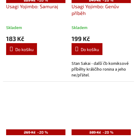
229 Kč
–20 %
249 Kč
–20 %
Usagi Yojimbo: Samuraj
Usagi Yojimbo: Genův
příběh
Skladem
Skladem
183 Kč
199 Kč
Do košíku
Do košíku
Stan Sakai - další čb komiksové
příběhy králičího ronina a jeho
ne/přátel.
269 Kč
–20 %
389 Kč
–20 %