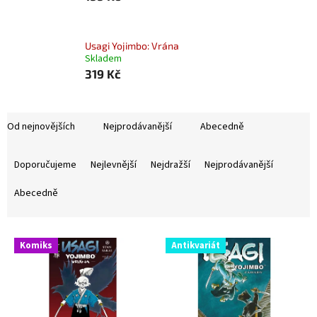
Usagi Yojimbo: Vrána
Skladem
319 Kč
Od nejnovějších
Nejprodávanější
Abecedně
Ř
a
Doporučujeme
Nejlevnější
Nejdražší
Nejprodávanější
z
e
Abecedně
n
í
V
p
Komiks
Antikvariát
ý
r
p
o
i
d
s
u
p