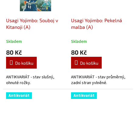
Usagi Yojimbo: Souboj v
Usagi Yojimbo: Pekelná
Kitanoji (A)
malba (A)
Skladem
Skladem
80 Kč
80 Kč
Do košíku
Do košíku
ANTIKVARIÁT - stav slušný,
ANTIKVARIÁT - stav průměrný,
ohnuté rožky.
zadní stran yvlněné.
Antikvariát
Antikvariát