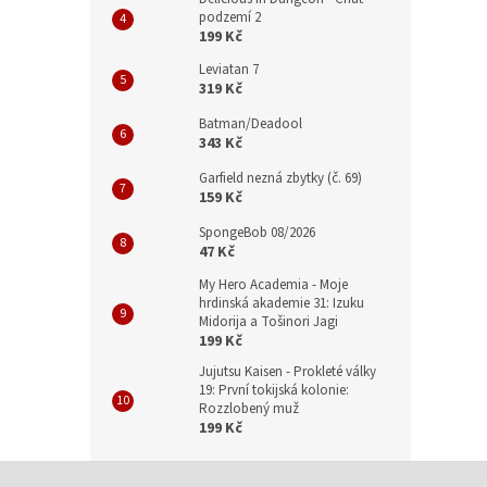
podzemí 2
199 Kč
Leviatan 7
319 Kč
Batman/Deadool
343 Kč
Garfield nezná zbytky (č. 69)
159 Kč
SpongeBob 08/2026
47 Kč
My Hero Academia - Moje
hrdinská akademie 31: Izuku
Midorija a Tošinori Jagi
199 Kč
Jujutsu Kaisen - Prokleté války
19: První tokijská kolonie:
Rozzlobený muž
199 Kč
Z