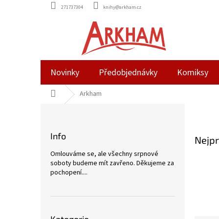
Přejít
271737304
knihy@arkham.cz
na
obsah
Novinky
Předobjednávky
Komiksy
Domů
Arkham
P
o
s
Info
Nejpr
t
r
Omlouváme se, ale všechny srpnové
a
soboty budeme mít zavřeno. Děkujeme za
n
pochopení....
n
í
p
Přeskočit
a