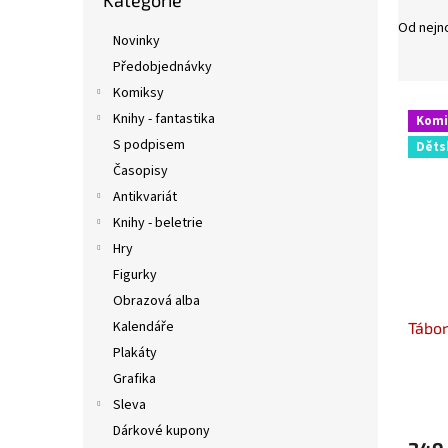
Kategorie
kategorie
n
Od nejn
e
Novinky
l
Předobjednávky
Komiksy
V
Knihy - fantastika
Komi
ý
S podpisem
Děts
p
Časopisy
i
s
Antikvariát
p
Knihy - beletrie
r
Hry
o
Figurky
d
Obrazová alba
u
Kalendáře
Tábor
k
t
Plakáty
ů
Grafika
Sleva
Dárkové kupony