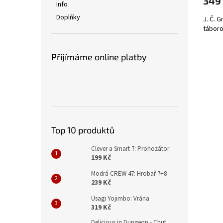
349
Info
Doplňky
J. Č. G
táboro
Přijímáme online platby
Top 10 produktů
Clever a Smart 7: Prohozátor
199 Kč
Modrá CREW 47: Hrobař 7+8
239 Kč
Usagi Yojimbo: Vrána
319 Kč
Delicious in Dungeon - Chuť