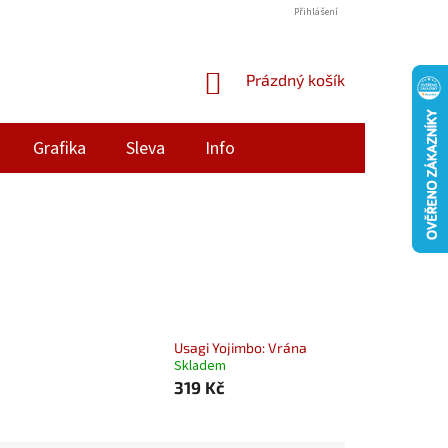
Přihlášení
NÁKUPNÍ
Prázdný košík
KOŠÍK
Grafika
Sleva
Info
Usagi Yojimbo: Vrána
Skladem
319 Kč