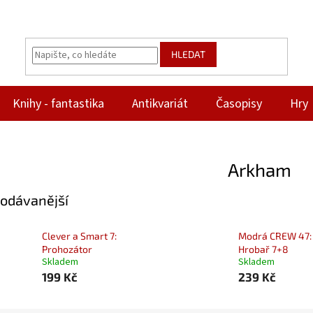
HLEDAT
Knihy - fantastika
Antikvariát
Časopisy
Hry
Arkham
odávanější
Clever a Smart 7:
Modrá CREW 47:
Prohozátor
Hrobař 7+8
Skladem
Skladem
199 Kč
239 Kč