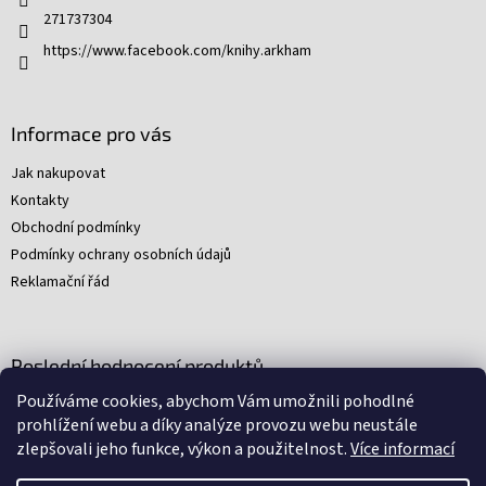
í
p
271737304
r
v
https://www.facebook.com/knihy.arkham
k
y
v
ý
Informace pro vás
p
i
Jak nakupovat
s
Kontakty
u
Obchodní podmínky
Podmínky ochrany osobních údajů
Reklamační řád
Poslední hodnocení produktů
Používáme cookies, abychom Vám umožnili pohodlné
Young Indiana Jones a poklad na plantáži (A)
prohlížení webu a díky analýze provozu webu neustále
|
zlepšovali jeho funkce, výkon a použitelnost.
Více informací
Hodnocení produktu je 5 z 5 hvězdiček.