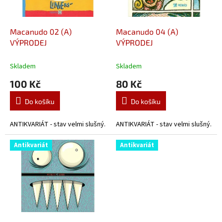
k
r
t
o
ů
d
Macanudo 02 (A)
Macanudo 04 (A)
u
VÝPRODEJ
VÝPRODEJ
k
t
Skladem
Skladem
ů
100 Kč
80 Kč
Do košíku
Do košíku
ANTIKVARIÁT - stav velmi slušný.
ANTIKVARIÁT - stav velmi slušný.
Antikvariát
Antikvariát