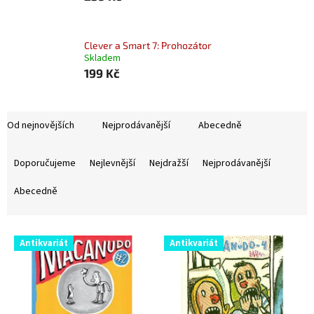
Clever a Smart 7: Prohozátor
Skladem
199 Kč
Od nejnovějších
Nejprodávanější
Abecedně
Ř
a
Doporučujeme
Nejlevnější
Nejdražší
Nejprodávanější
z
e
Abecedně
n
í
V
p
Antikvariát
Antikvariát
ý
r
p
o
i
d
s
u
p