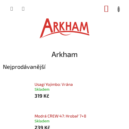
Přejít
NÁKUP
na
obsah
KOŠÍK
Arkham
Nejprodávanější
Usagi Yojimbo: Vrána
Skladem
319 Kč
Modrá CREW 47: Hrobař 7+8
Skladem
239 Kč