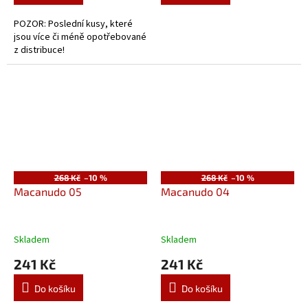
POZOR: Poslední kusy, které
jsou více či méně opotřebované
z distribuce!
268 Kč
–10 %
268 Kč
–10 %
Macanudo 05
Macanudo 04
Skladem
Skladem
241 Kč
241 Kč
Do košíku
Do košíku