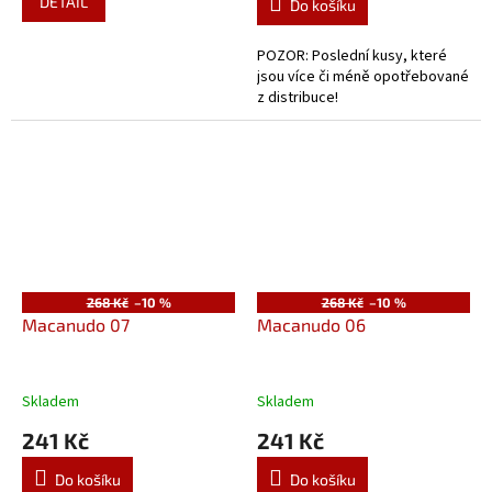
DETAIL
Do košíku
POZOR: Poslední kusy, které
jsou více či méně opotřebované
z distribuce!
268 Kč
–10 %
268 Kč
–10 %
Macanudo 07
Macanudo 06
Skladem
Skladem
241 Kč
241 Kč
Do košíku
Do košíku