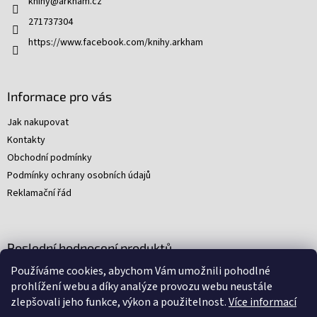
knihy
@
arkham.cz
í
p
271737304
r
v
https://www.facebook.com/knihy.arkham
k
y
v
ý
Informace pro vás
p
i
Jak nakupovat
s
Kontakty
u
Obchodní podmínky
Podmínky ochrany osobních údajů
Reklamační řád
Poslední hodnocení produktů
Používáme cookies, abychom Vám umožnili pohodlné
Young Indiana Jones a poklad na plantáži (A)
prohlížení webu a díky analýze provozu webu neustále
|
zlepšovali jeho funkce, výkon a použitelnost.
Více informací
Hodnocení produktu je 5 z 5 hvězdiček.