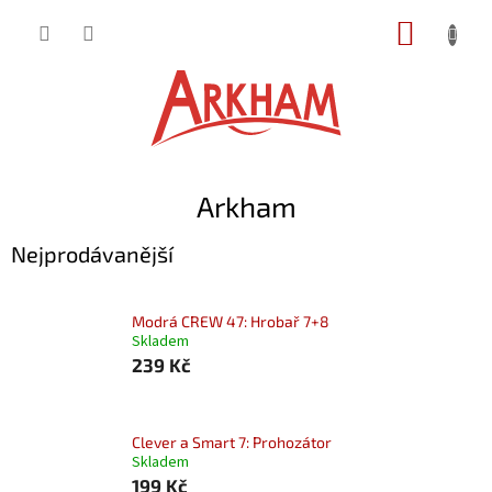
Přejít
NÁKUP
na
obsah
KOŠÍK
Arkham
Nejprodávanější
Modrá CREW 47: Hrobař 7+8
Skladem
239 Kč
Clever a Smart 7: Prohozátor
Skladem
199 Kč