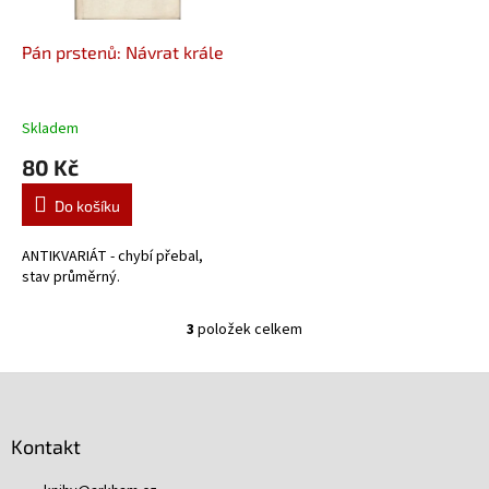
Pán prstenů: Návrat krále
Skladem
80 Kč
Do košíku
ANTIKVARIÁT - chybí přebal,
stav průměrný.
3
položek celkem
O
v
l
Z
á
á
d
p
a
Kontakt
a
c
t
í