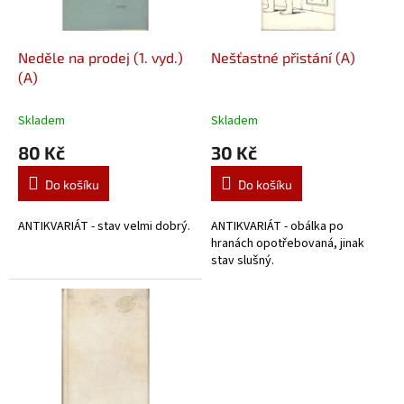
k
r
t
o
ů
d
Neděle na prodej (1. vyd.)
Nešťastné přistání (A)
u
(A)
k
t
Skladem
Skladem
ů
80 Kč
30 Kč
Do košíku
Do košíku
ANTIKVARIÁT - stav velmi dobrý.
ANTIKVARIÁT - obálka po
hranách opotřebovaná, jinak
stav slušný.