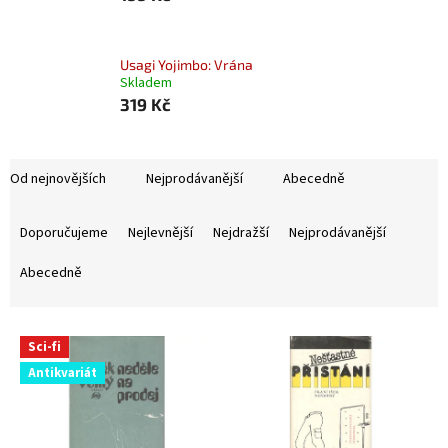
Usagi Yojimbo: Vrána
Skladem
319 Kč
Od nejnovějších
Nejprodávanější
Abecedně
Ř
a
Doporučujeme
Nejlevnější
Nejdražší
Nejprodávanější
z
e
Abecedně
n
í
V
p
Sci-fi
ý
r
Antikvariát
p
o
i
d
s
u
p