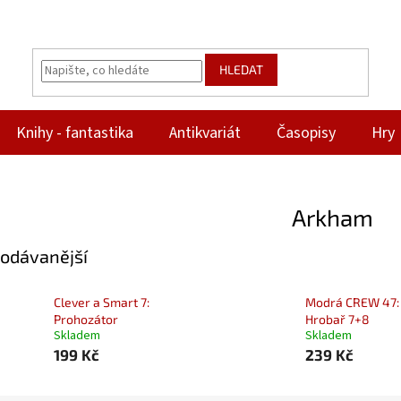
HLEDAT
Knihy - fantastika
Antikvariát
Časopisy
Hry
Arkham
odávanější
Clever a Smart 7:
Modrá CREW 47:
Prohozátor
Hrobař 7+8
Skladem
Skladem
199 Kč
239 Kč