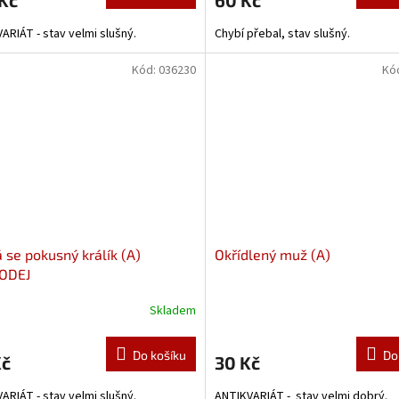
ARIÁT - stav velmi slušný.
Chybí přebal, stav slušný.
Kód:
036230
Kó
 se pokusný králík (A)
Okřídlený muž (A)
ODEJ
Skladem
Do košíku
Do
Kč
30 Kč
ARIÁT - stav velmi slušný.
ANTIKVARIÁT - stav velmi dobrý.