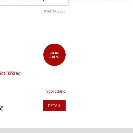
Kód:
003035
30 Kč
–10 %
čtí křižáci
Vyprodáno
DETAIL
č
O
v