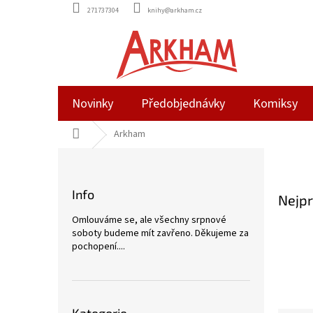
Přejít
271737304
knihy@arkham.cz
na
obsah
Novinky
Předobjednávky
Komiksy
Domů
Arkham
P
o
s
Info
Nejpr
t
r
Omlouváme se, ale všechny srpnové
a
soboty budeme mít zavřeno. Děkujeme za
n
pochopení....
n
í
p
Přeskočit
a