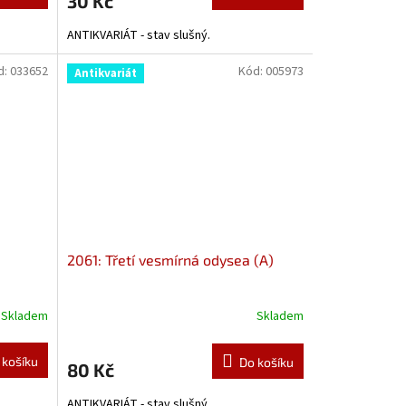
30 Kč
ANTIKVARIÁT - stav slušný.
d:
033652
Kód:
005973
Antikvariát
2061: Třetí vesmírná odysea (A)
Skladem
Skladem
 košíku
Do košíku
80 Kč
ANTIKVARIÁT - stav slušný.