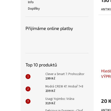
Info
Doplňky
ANTIKV
Přijímáme online platby
Top 10 produktů
Hledá
Clever a Smart 7: Prohozátor
VÝPR
199 Kč
Modrá CREW 47: Hrobař 7+8
239 Kč
Usagi Yojimbo: Vrána
20 
319 Kč
ANTIKV
Delicious in Dungeon - Chuť