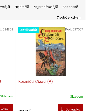
evnější
Nejdražší
Nejprodávanější
Abecedně
7
položek celkem
d:
584803
Kód:
037067
Antikvariát
)
Kosmičtí křižáci (A)
Skladem
Skladem
 košíku
Do košíku