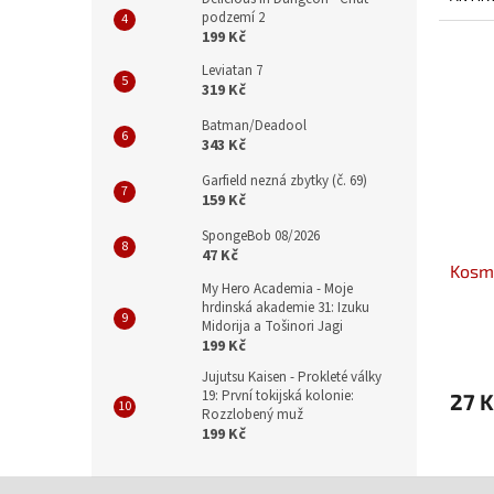
podzemí 2
199 Kč
Leviatan 7
319 Kč
Batman/Deadool
343 Kč
Garfield nezná zbytky (č. 69)
159 Kč
SpongeBob 08/2026
47 Kč
Kosmi
My Hero Academia - Moje
hrdinská akademie 31: Izuku
Midorija a Tošinori Jagi
199 Kč
Jujutsu Kaisen - Prokleté války
19: První tokijská kolonie:
27 K
Rozzlobený muž
199 Kč
Z