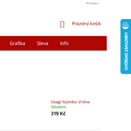
Přihlášení
NÁKUPNÍ
Prázdný košík
KOŠÍK
Grafika
Sleva
Info
Usagi Yojimbo: Vrána
Skladem
319 Kč