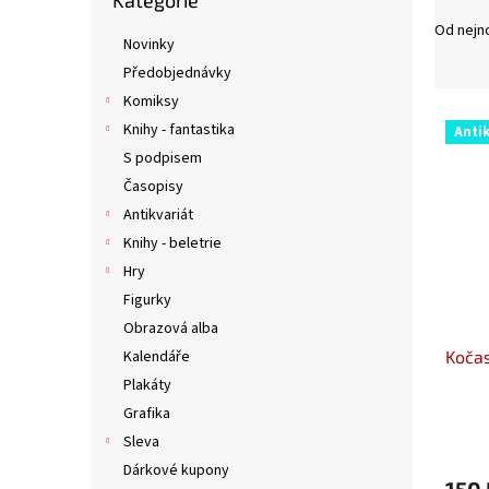
Kategorie
kategorie
n
Od nejn
e
Novinky
l
Předobjednávky
Komiksy
V
Knihy - fantastika
Antik
ý
S podpisem
p
Časopisy
i
s
Antikvariát
p
Knihy - beletrie
r
Hry
o
Figurky
d
Obrazová alba
u
Kočas
Kalendáře
k
t
Plakáty
ů
Grafika
Sleva
Dárkové kupony
150 