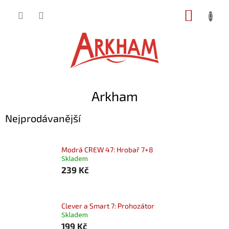
Přejít
NÁKUP
na
obsah
KOŠÍK
Arkham
Nejprodávanější
Modrá CREW 47: Hrobař 7+8
Skladem
239 Kč
Clever a Smart 7: Prohozátor
Skladem
199 Kč