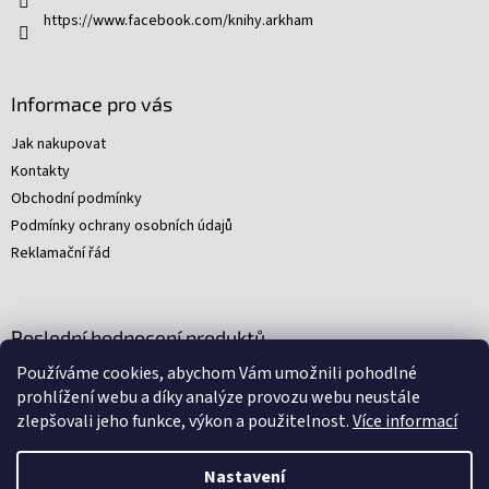
v
https://www.facebook.com/knihy.arkham
k
y
v
ý
Informace pro vás
p
i
Jak nakupovat
s
Kontakty
u
Obchodní podmínky
Podmínky ochrany osobních údajů
Reklamační řád
Poslední hodnocení produktů
Používáme cookies, abychom Vám umožnili pohodlné
Young Indiana Jones a poklad na plantáži (A)
prohlížení webu a díky analýze provozu webu neustále
|
zlepšovali jeho funkce, výkon a použitelnost.
Více informací
Hodnocení produktu je 5 z 5 hvězdiček.
Nastavení
Nakódovali
Remedio Digital
|
Zbyněk Svoboda
|
Vytvořil