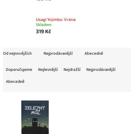
Usagi Yojimbo: Vrána
Skladem
319 Kč
Od nejnovějších
Nejprodávanější
Abecedně
Ř
a
Doporučujeme
Nejlevnější
Nejdražší
Nejprodávanější
z
e
Abecedně
n
í
V
p
ý
r
p
o
i
d
s
u
p