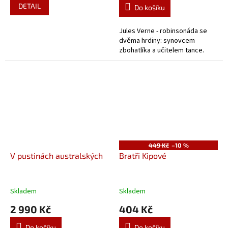
DETAIL
Do košíku
Jules Verne - robinsonáda se
dvěma hrdiny: synovcem
zbohatlíka a učitelem tance.
449 Kč
–10 %
V pustinách australských
Bratři Kipové
Skladem
Skladem
2 990 Kč
404 Kč
Do košíku
Do košíku