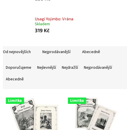
Usagi Yojimbo: Vrána
Skladem
319 Kč
Od nejnovějších
Nejprodávanější
Abecedně
Ř
a
Doporučujeme
Nejlevnější
Nejdražší
Nejprodávanější
z
e
Abecedně
n
í
V
p
Limitka
Limitka
ý
r
p
o
i
d
s
u
p