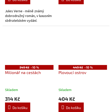
Jules Verne - méně známý
dobrodružný román, v luxusním
sběratelském vydání.
349 Kč
–10 %
449 Kč
–10 %
Milionář na cestách
Plovoucí ostrov
Skladem
Skladem
314 Kč
404 Kč
Do košíku
Do košíku