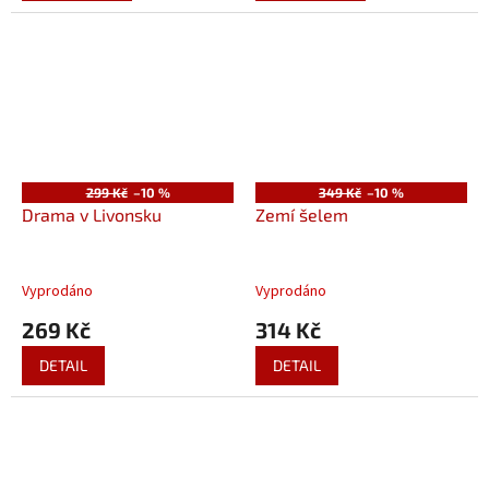
299 Kč
–10 %
349 Kč
–10 %
Drama v Livonsku
Zemí šelem
Vyprodáno
Vyprodáno
269 Kč
314 Kč
DETAIL
DETAIL