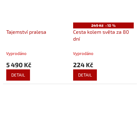
249 Kč
–10 %
Tajemství pralesa
Cesta kolem světa za 80
dní
Vyprodáno
Vyprodáno
5 490 Kč
224 Kč
DETAIL
DETAIL