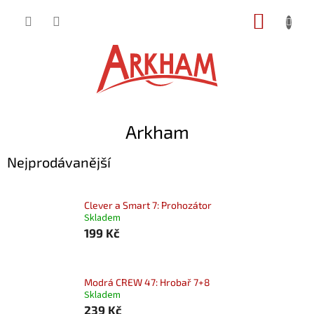
Přejít
NÁKUP
na
obsah
KOŠÍK
Arkham
Nejprodávanější
Clever a Smart 7: Prohozátor
Skladem
199 Kč
Modrá CREW 47: Hrobař 7+8
Skladem
239 Kč