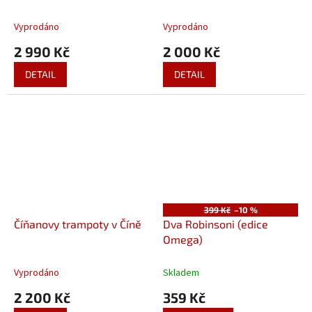
Vyprodáno
Vyprodáno
2 990 Kč
2 000 Kč
DETAIL
DETAIL
399 Kč
–10 %
Číňanovy trampoty v Číně
Dva Robinsoni (edice
Omega)
Vyprodáno
Skladem
2 200 Kč
359 Kč