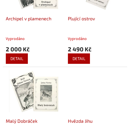
k
r
t
o
ů
d
Archipel v plamenech
Plující ostrov
u
k
t
Vyprodáno
Vyprodáno
ů
2 000 Kč
2 490 Kč
DETAIL
DETAIL
Malý Dobráček
Hvězda Jihu