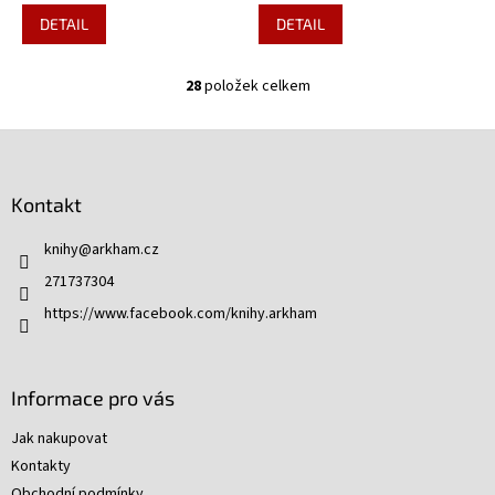
DETAIL
DETAIL
28
položek celkem
O
v
l
Z
á
á
d
p
a
Kontakt
a
c
t
í
knihy
@
arkham.cz
í
p
271737304
r
v
https://www.facebook.com/knihy.arkham
k
y
v
ý
Informace pro vás
p
i
Jak nakupovat
s
Kontakty
u
Obchodní podmínky