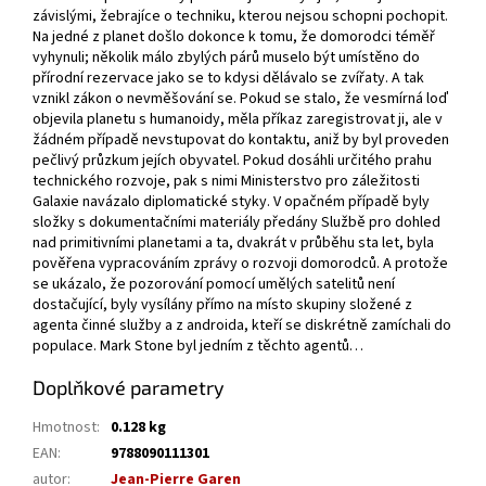
závislými, žebrajíce o techniku, kterou nejsou schopni pochopit.
Na jedné z planet došlo dokonce k tomu, že domorodci téměř
vyhynuli; několik málo zbylých párů muselo být umístěno do
přírodní rezervace jako se to kdysi dělávalo se zvířaty. A tak
vznikl zákon o nevměšování se. Pokud se stalo, že vesmírná loď
objevila planetu s humanoidy, měla příkaz zaregistrovat ji, ale v
žádném případě nevstupovat do kontaktu, aniž by byl proveden
pečlivý průzkum jejích obyvatel. Pokud dosáhli určitého prahu
technického rozvoje, pak s nimi Ministerstvo pro záležitosti
Galaxie navázalo diplomatické styky. V opačném případě byly
složky s dokumentačními materiály předány Službě pro dohled
nad primitivními planetami a ta, dvakrát v průběhu sta let, byla
pověřena vypracováním zprávy o rozvoji domorodců. A protože
se ukázalo, že pozorování pomocí umělých satelitů není
dostačující, byly vysílány přímo na místo skupiny složené z
agenta činné služby a z androida, kteří se diskrétně zamíchali do
populace. Mark Stone byl jedním z těchto agentů…
Doplňkové parametry
Hmotnost
:
0.128 kg
EAN
:
9788090111301
autor
:
Jean-Pierre Garen