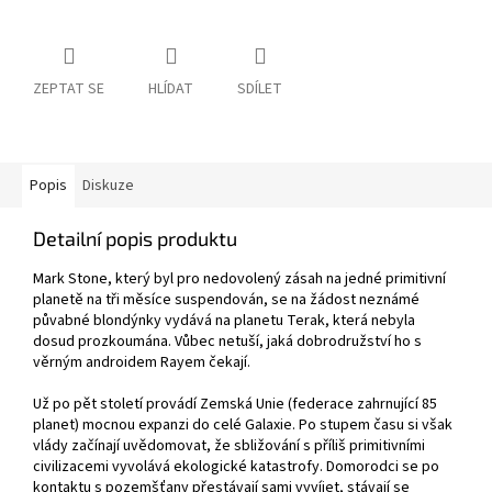
ZEPTAT SE
HLÍDAT
SDÍLET
Popis
Diskuze
Detailní popis produktu
Mark Stone, který byl pro nedovolený zásah na jedné primitivní
planetě na tři měsíce suspendován, se na žádost neznámé
půvabné blondýnky vydává na planetu Terak, která nebyla
dosud prozkoumána. Vůbec netuší, jaká dobrodružství ho s
věrným androidem Rayem čekají.
Už po pět století provádí Zemská Unie (federace zahrnující 85
planet) mocnou expanzi do celé Galaxie. Po stupem času si však
vlády začínají uvědomovat, že sbližování s příliš primitivními
civilizacemi vyvolává ekologické katastrofy. Domorodci se po
kontaktu s pozemšťany přestávají sami vyvíjet, stávají se