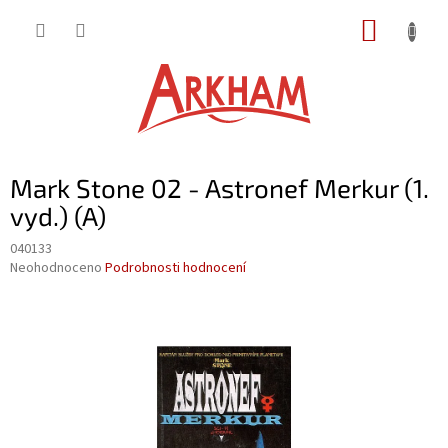
Přejít
NÁKUP
na
obsah
KOŠÍK
Mark Stone 02 - Astronef Merkur (1.
vyd.) (A)
040133
Průměrné
Neohodnoceno
Podrobnosti hodnocení
hodnocení
produktu
je
0,0
z
5
hvězdiček.