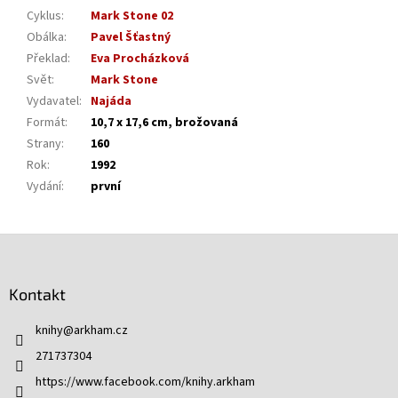
Cyklus
:
Mark Stone 02
Obálka
:
Pavel Šťastný
Překlad
:
Eva Procházková
Svět
:
Mark Stone
Vydavatel
:
Najáda
Formát
:
10,7 x 17,6 cm, brožovaná
Strany
:
160
Rok
:
1992
Vydání
:
první
Z
á
p
Kontakt
a
t
knihy
@
arkham.cz
í
271737304
https://www.facebook.com/knihy.arkham