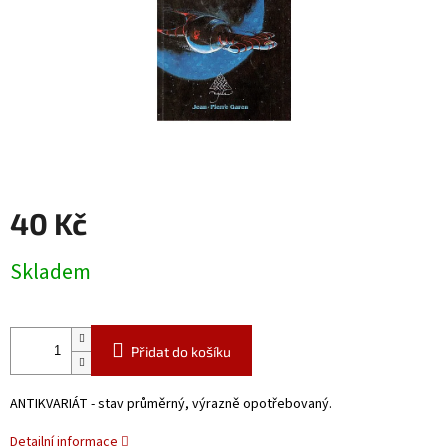
40 Kč
Měrná
Skladem
cena:
Přidat do košíku
ANTIKVARIÁT - stav průměrný, výrazně opotřebovaný.
Detailní informace