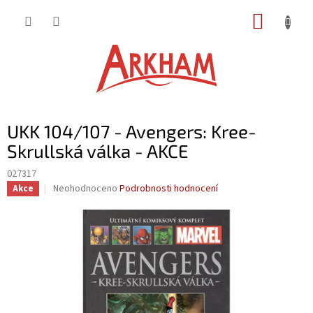
Přejít
NÁKUP
na
obsah
KOŠÍK
UKK 104/107 - Avengers: Kree-
Skrullská válka - AKCE
027317
Průměrné
Neohodnoceno
Podrobnosti hodnocení
Akce
hodnocení
produktu
je
0,0
z
5
hvězdiček.