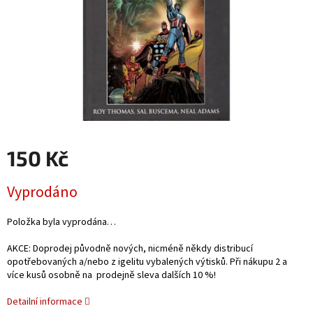
150 Kč
Měrná
Vyprodáno
cena:
Položka byla vyprodána…
AKCE: Doprodej původně nových, nicméně někdy distribucí
opotřebovaných a/nebo z igelitu vybalených výtisků. Při nákupu 2 a
více kusů osobně na prodejně sleva dalších 10 %!
Detailní informace