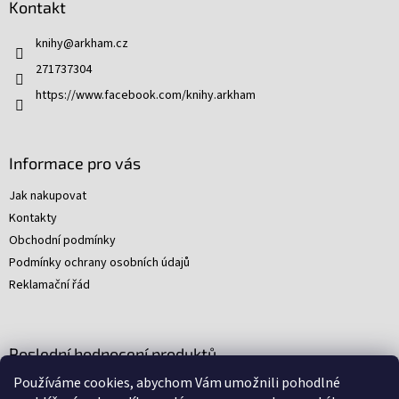
Kontakt
a
t
knihy
@
arkham.cz
í
271737304
https://www.facebook.com/knihy.arkham
Informace pro vás
Jak nakupovat
Kontakty
Obchodní podmínky
Podmínky ochrany osobních údajů
Reklamační řád
Poslední hodnocení produktů
Používáme cookies, abychom Vám umožnili pohodlné
Young Indiana Jones a poklad na plantáži (A)