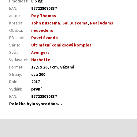
Hmotnost
:
0.5 kg
EAN
:
977228070837
autor
:
Roy Thomas
Kresba
:
John Buscema
,
Sal Buscema
,
Neal Adams
Obálka
:
neuvedeno
Překlad
:
Pavel Švanda
Série
:
Ultimátní komiksový komplet
Svět
:
Avengers
Vydavatel
:
Hachette
Formát
:
17,5 x 26,7 cm, vázaná
Strany
:
cca 200
Rok
:
2017
Vydání
:
první
EAN
:
977228070837
Položka byla vyprodána…
Z
á
p