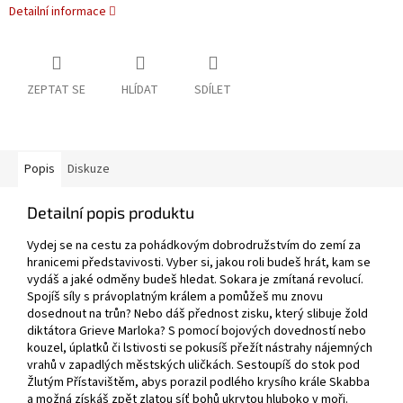
Detailní informace
ZEPTAT SE
HLÍDAT
SDÍLET
Popis
Diskuze
Detailní popis produktu
Vydej se na cestu za pohádkovým dobrodružstvím do zemí za
hranicemi představivosti. Vyber si, jakou roli budeš hrát, kam se
vydáš a jaké odměny budeš hledat. Sokara je zmítaná revolucí.
Spojíš síly s právoplatným králem a pomůžeš mu znovu
dosednout na trůn? Nebo dáš přednost zisku, který slibuje žold
diktátora Grieve Marloka? S pomocí bojových dovedností nebo
kouzel, úplatků či lstivosti se pokusíš přežít nástrahy nájemných
vrahů v zapadlých městských uličkách. Sestoupíš do stok pod
Žlutým Přístavištěm, abys porazil podlého krysího krále Skabba
a možná získáš zpět zlatou síť bohů ukrytou hluboko v moři.