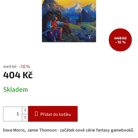
449 Kč
–10 %
449 Kč
–10 %
404 Kč
Měrná
Skladem
cena:
Přidat do košíku
Dave Morris, Jamie Thomson - začátek nové série fantasy gamebooků.