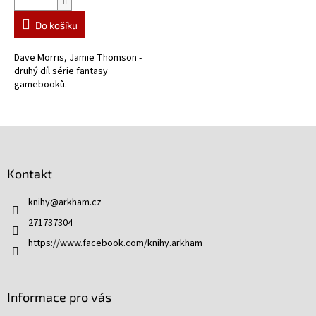
Do košíku
Dave Morris, Jamie Thomson -
druhý díl série fantasy
gamebooků.
Z
á
p
Kontakt
a
t
knihy
@
arkham.cz
í
271737304
https://www.facebook.com/knihy.arkham
Informace pro vás