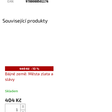
EAN
:
9788088501176
Související produkty
449 Kč
–10 %
Bájné země: Města zlata a
slávy
Skladem
404 Kč