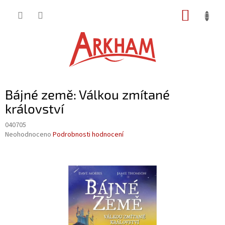
Přejít
NÁKUP
na
obsah
KOŠÍK
Bájné země: Válkou zmítané
království
040705
Průměrné
Neohodnoceno
Podrobnosti hodnocení
hodnocení
produktu
je
0,0
z
5
hvězdiček.