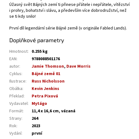
Úžasný svět Bájných zemí ti přinese přátele i nepřátele, vítězství
i prohry, bohatství i slávu, a především více dobrodružství, než
se ti kdy snilo!
První díl legendární série Bájné země (v originále Fabled Lands).
Doplňkové parametry
Hmotnost
:
0.255 kg
EAN
:
9788088501176
autor
:
Jamie Thomson
,
Dave Morris
Cyklus
:
Bájné země 01
Ilustrace
:
Russ Nicholsson
Obálka
:
Kevin Jenkins
Překlad
:
Petra Pixová
Vydavatel
:
Mytágo
Formát
:
11,4 x 16,6 cm, vázaná
Strany
:
264
Rok
:
2023
Vydání
:
první