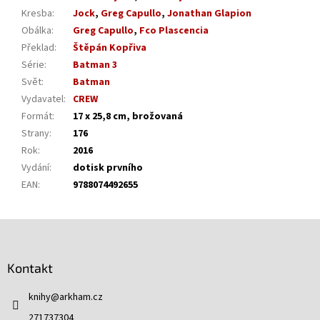
Kresba
:
Jock
,
Greg Capullo
,
Jonathan Glapion
Obálka
:
Greg Capullo
,
Fco Plascencia
Překlad
:
Štěpán Kopřiva
Série
:
Batman 3
Svět
:
Batman
Vydavatel
:
CREW
Formát
:
17 x 25,8 cm, brožovaná
Strany
:
176
Rok
:
2016
Vydání
:
dotisk prvního
EAN
:
9788074492655
Z
á
p
Kontakt
a
t
knihy
@
arkham.cz
í
271737304