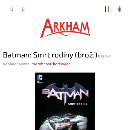
Přejít
NÁKUP
na
obsah
KOŠÍK
Batman: Smrt rodiny (brož.)
023764
Průměrné
Neohodnoceno
Podrobnosti hodnocení
hodnocení
produktu
je
0,0
z
5
hvězdiček.