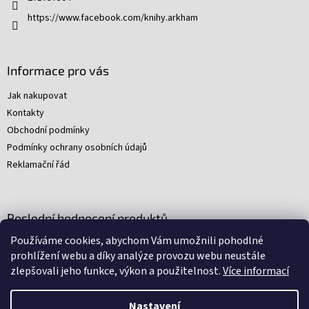
https://www.facebook.com/knihy.arkham
Informace pro vás
Jak nakupovat
Kontakty
Obchodní podmínky
Podmínky ochrany osobních údajů
Reklamační řád
Poslední hodnocení produktů
Používáme cookies, abychom Vám umožnili pohodlné
Young Indiana Jones a poklad na plantáži (A)
prohlížení webu a díky analýze provozu webu neustále
|
zlepšovali jeho funkce, výkon a použitelnost.
Více informací
Hodnocení produktu je 5 z 5 hvězdiček.
Nastavení