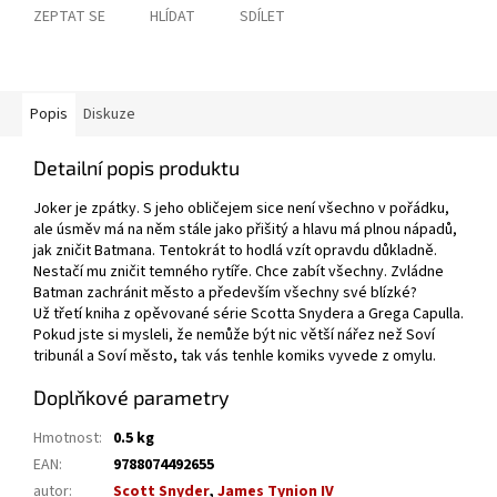
ZEPTAT SE
HLÍDAT
SDÍLET
Popis
Diskuze
Detailní popis produktu
Joker je zpátky. S jeho obličejem sice není všechno v pořádku,
ale úsměv má na něm stále jako přišitý a hlavu má plnou nápadů,
jak zničit Batmana. Tentokrát to hodlá vzít opravdu důkladně.
Nestačí mu zničit temného rytíře. Chce zabít všechny. Zvládne
Batman zachránit město a především všechny své blízké?
Už třetí kniha z opěvované série Scotta Snydera a Grega Capulla.
Pokud jste si mysleli, že nemůže být nic větší nářez než Soví
tribunál a Soví město, tak vás tenhle komiks vyvede z omylu.
Doplňkové parametry
Hmotnost
:
0.5 kg
EAN
:
9788074492655
autor
:
Scott Snyder
,
James Tynion IV