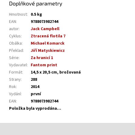
Doplňkové parametry
Hmotnost
:
0.5 kg
EAN
:
9788073982744
autor
:
Jack Campbell
Cyklus
:
Ztracená flotila 7
Obálka
:
Michael Komarck
Překlad
:
Jiří Matyskiewicz
Série
:
Za hranicí 1
Vydavatel
:
Fantom print
Formát
:
14,5 x 20,5 cm, brožovaná
Strany
:
288
Rok
:
2014
Vydání
:
první
EAN
:
9788073982744
Položka byla vyprodána…
Z
á