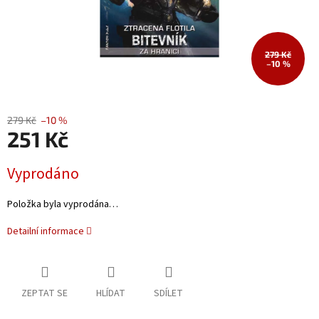
279 Kč
–10 %
279 Kč
–10 %
251 Kč
Měrná
Vyprodáno
cena:
Položka byla vyprodána…
Detailní informace
ZEPTAT SE
HLÍDAT
SDÍLET