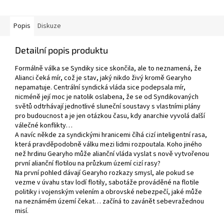
Popis
Diskuze
Detailní popis produktu
Formálně válka se Syndiky sice skončila, ale to neznamená, že
Alianci čeká mír, což je stav, jaký nikdo živý kromě Gearyho
nepamatuje. Centrální syndická vláda sice podepsala mír,
nicméně její moc je natolik oslabena, že se od Syndikovaných
světů odtrhávají jednotlivé sluneční soustavy s vlastními plány
pro budoucnost a je jen otázkou času, kdy anarchie vyvolá další
válečné konflikty…
A navíc někde za syndickými hranicemi číhá cizí inteligentní rasa,
která pravděpodobně válku mezi lidmi rozpoutala. Koho jiného
než hrdinu Gearyho může alianční vláda vyslat s nově vytvořenou
první alianční flotilou na průzkum území cizí rasy?
Na první pohled dávají Gearyho rozkazy smysl, ale pokud se
vezme v úvahu stav lodí flotily, sabotáže prováděné na flotile
politiky i vojenským velením a obrovské nebezpečí, jaké může
na neznámém území čekat… začíná to zavánět sebevražednou
misí.