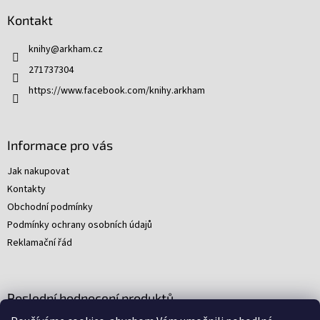
p
Kontakt
a
t
knihy
@
arkham.cz
í
271737304
https://www.facebook.com/knihy.arkham
Informace pro vás
Jak nakupovat
Kontakty
Obchodní podmínky
Podmínky ochrany osobních údajů
Reklamační řád
Poslední hodnocení produktů