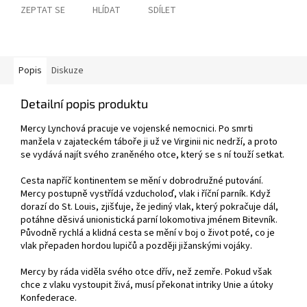
ZEPTAT SE
HLÍDAT
SDÍLET
Popis
Diskuze
Detailní popis produktu
Mercy Lynchová pracuje ve vojenské nemocnici. Po smrti
manžela v zajateckém táboře ji už ve Virginii nic nedrží, a proto
se vydává najít svého zraněného otce, který se s ní touží setkat.
Cesta napříč kontinentem se mění v dobrodružné putování.
Mercy postupně vystřídá vzducholoď, vlak i říční parník. Když
dorazí do St. Louis, zjišťuje, že jediný vlak, který pokračuje dál,
potáhne děsivá unionistická parní lokomotiva jménem Bitevník.
Původně rychlá a klidná cesta se mění v boj o život poté, co je
vlak přepaden hordou lupičů a později jižanskými vojáky.
Mercy by ráda viděla svého otce dřív, než zemře. Pokud však
chce z vlaku vystoupit živá, musí překonat intriky Unie a útoky
Konfederace.