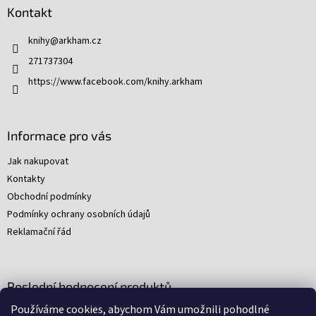
p
Kontakt
a
t
knihy
@
arkham.cz
í
271737304
https://www.facebook.com/knihy.arkham
Informace pro vás
Jak nakupovat
Kontakty
Obchodní podmínky
Podmínky ochrany osobních údajů
Reklamační řád
Poslední hodnocení produktů
Používáme cookies, abychom Vám umožnili pohodlné