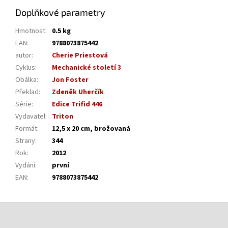
Doplňkové parametry
Hmotnost
:
0.5 kg
EAN
:
9788073875442
autor
:
Cherie Priestová
Cyklus
:
Mechanické století 3
Obálka
:
Jon Foster
Překlad
:
Zdeněk Uherčík
Série
:
Edice Trifid 446
Vydavatel
:
Triton
Formát
:
12,5 x 20 cm, brožovaná
Strany
:
344
Rok
:
2012
Vydání
:
první
EAN
:
9788073875442
Z
á