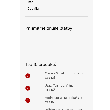
Info
Doplňky
Přijímáme online platby
Top 10 produktů
Clever a Smart 7: Prohozátor
199 Kč
Usagi Yojimbo: Vrána
319 Kč
Modrá CREW 47: Hrobař 7+8
239 Kč
Delicious in Dungeon - Chuť