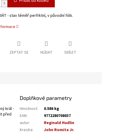
Přidat do košíku
ÁT - stav téměř perfrktní, v původní fólii.
informace
ZEPTAT SE
HLÍDAT
SDÍLET
Doplňkové parametry
ý král -
Hmotnost
:
0.586 kg
it před
EAN
:
9772280708037
autor
:
Reginald Hudlin
Kresba
:
John Romita Jr.