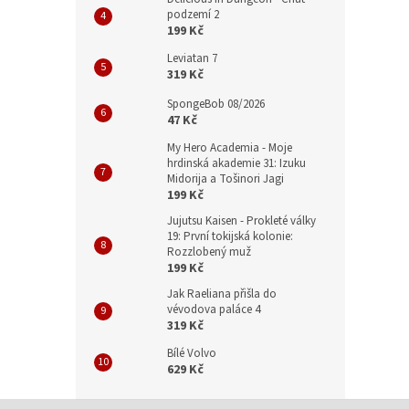
podzemí 2
199 Kč
Leviatan 7
319 Kč
SpongeBob 08/2026
47 Kč
My Hero Academia - Moje
hrdinská akademie 31: Izuku
Midorija a Tošinori Jagi
199 Kč
Jujutsu Kaisen - Prokleté války
19: První tokijská kolonie:
Rozzlobený muž
199 Kč
Jak Raeliana přišla do
vévodova paláce 4
319 Kč
Bílé Volvo
629 Kč
Z