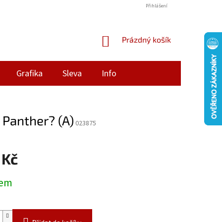
Přihlášení
NÁKUPNÍ
Prázdný košík
KOŠÍK
Grafika
Sleva
Info
 Panther? (A)
023875
 Kč
dem