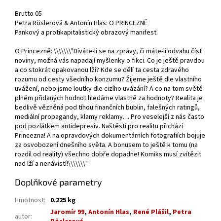
Brutto 05
Petra Röslerová & Antonín Hlas: O PRINCEZNĚ
Pankový a protikapitalistický obrazový manifest.
O Princezně: \\\\\\\"Díváte-li se na zprávy, či máte-li odvahu číst
noviny, možná vás napadají myšlenky o fikci. Co je ještě pravdou
a co stokrát opakovanou lží? Kde se dělí ta cesta zdravého
rozumu od cesty všedního konzumu? Žijeme ještě dle vlastního
uvážení, nebo jsme loutky dle cizího uvázání? A co na tom světě
plném přidaných hodnot hledáme vlastně za hodnoty? Realita je
bedlivě vězněná pod tíhou finančních bublin, falešných ratingů,
mediální propagandy, klamy reklamy… Pro veselejší z nás často
pod pozlátkem antidepresiv. Naštěstí pro realitu přichází
Princezna! A na opravdových dokumentárních fotografiích bojuje
za osvobození dnešního světa. A bonusem to ještě k tomu (na
rozdíl od reality) všechno dobře dopadne! Komiks musí zvítězit
nad lží a nenávistí!\\\\\\\"
Doplňkové parametry
Hmotnost
:
0.225 kg
Jaromír 99
,
Antonín Hlas
,
René Plášil
,
Petra
autor
: