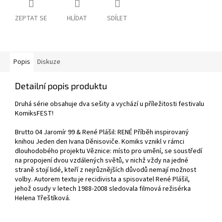
ZEPTAT SE
HLÍDAT
SDÍLET
Popis
Diskuze
Detailní popis produktu
Druhá série obsahuje dva sešity a vychází u příležitosti festivalu
KomiksFEST!
Brutto 04 Jaromír 99 & René Plášil: RENÉ Příběh inspirovaný
knihou Jeden den Ivana Děnisoviče. Komiks vznikl v rámci
dlouhodobého projektu Věznice: místo pro umění, se soustředí
na propojení dvou vzdálených světů, v nichž vždy na jedné
straně stojí lidé, kteří z nejrůznějších důvodů nemají možnost
volby. Autorem textu je recidivista a spisovatel René Plášil,
jehož osudy v letech 1988-2008 sledovala filmová režisérka
Helena Třeštíková.