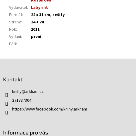
Röslerová
Vydavatel
:
Labyrint
Formát
:
22 x 31 cm, sešity
Strany
:
24 + 24
Rok
:
2011
Vydání
:
první
EAN
:
Z
á
p
Kontakt
a
t
knihy
@
arkham.cz
í
271737304
https://www.facebook.com/knihy.arkham
Informace pro vás