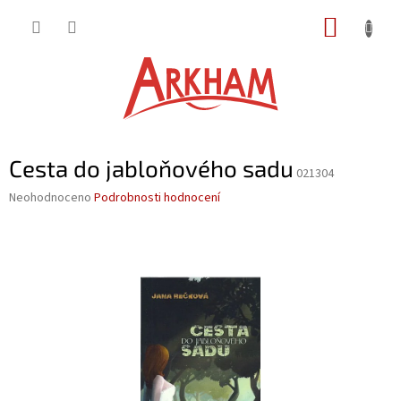
Přejít
NÁKUP
na
obsah
KOŠÍK
Cesta do jabloňového sadu
021304
Průměrné
Neohodnoceno
Podrobnosti hodnocení
hodnocení
produktu
je
0,0
z
5
hvězdiček.