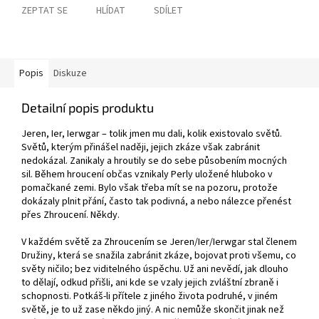
ZEPTAT SE
HLÍDAT
SDÍLET
Popis
Diskuze
Detailní popis produktu
Jeren, Ier, Ierwgar – tolik jmen mu dali, kolik existovalo světů.
Světů, kterým přinášel naději, jejich zkáze však zabránit
nedokázal. Zanikaly a hroutily se do sebe působením mocných
sil. Během hroucení občas vznikaly Perly uložené hluboko v
pomačkané zemi. Bylo však třeba mít se na pozoru, protože
dokázaly plnit přání, často tak podivná, a nebo nálezce přenést
přes Zhroucení. Někdy.
V každém světě za Zhroucením se Jeren/Ier/Ierwgar stal členem
Družiny, která se snažila zabránit zkáze, bojovat proti všemu, co
světy ničilo; bez viditelného úspěchu. Už ani nevědí, jak dlouho
to dělají, odkud přišli, ani kde se vzaly jejich zvláštní zbraně i
schopnosti. Potkáš-li přítele z jiného života podruhé, v jiném
světě, je to už zase někdo jiný. A nic nemůže skončit jinak než