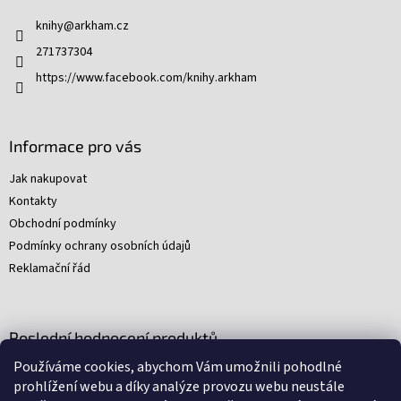
t
knihy
@
arkham.cz
í
271737304
https://www.facebook.com/knihy.arkham
Informace pro vás
Jak nakupovat
Kontakty
Obchodní podmínky
Podmínky ochrany osobních údajů
Reklamační řád
Poslední hodnocení produktů
Používáme cookies, abychom Vám umožnili pohodlné
Young Indiana Jones a poklad na plantáži (A)
prohlížení webu a díky analýze provozu webu neustále
|