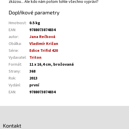
zkázou... Ale kdo nám potom tohle všechno vypráví?
Doplňkové parametry
Hmotnost
:
0.5 kg
EAN
:
9788073874834
autor
:
Jana Rečková
Obálka
:
Vladimír Križan
Série
:
Edice Trifid 420
Vydavatel
:
Triton
Formát
:
11 x 16,4 cm, brožovaná
Strany
:
368
Rok
:
2013
Vydání
:
první
EAN
:
9788073874834
Z
á
p
Kontakt
a