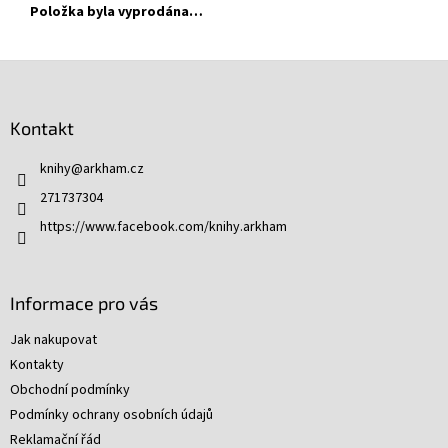
Položka byla vyprodána…
Z
á
p
Kontakt
a
t
knihy
@
arkham.cz
í
271737304
https://www.facebook.com/knihy.arkham
Informace pro vás
Jak nakupovat
Kontakty
Obchodní podmínky
Podmínky ochrany osobních údajů
Reklamační řád