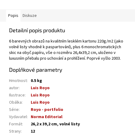
Popis
Diskuze
Detailní popis produktu
6 barevných obrazů na kvalitním lesklém kartonu 220g/m2 (jako
volné listy vhodné k paspartování), plus 6 monochromatických
skic na obyč.papíru, vše o rozměru 26,4x39,2 cm, uloženo v
luxusním přebalu pro uchování a prohlížení. Poprvé vyšlo 2003.
Doplňkové parametry
Hmotnost
:
0.5 kg
autor
:
Luis Royo
Ilustrace
:
Luis Royo
Obálka
:
Luis Royo
Série
:
Royo - portfolio
Vydavatel
:
Norma Editorial
Formát
:
26,2 x 39,2 cm, volné listy
Strany
:
12