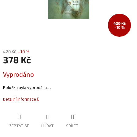
420 Kč
–10 %
420 Kč
–10 %
378 Kč
Měrná
Vyprodáno
cena:
Položka byla vyprodána…
Detailní informace
ZEPTAT SE
HLÍDAT
SDÍLET