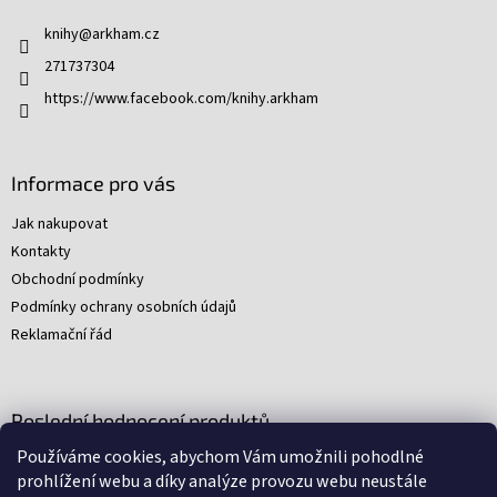
t
knihy
@
arkham.cz
í
271737304
https://www.facebook.com/knihy.arkham
Informace pro vás
Jak nakupovat
Kontakty
Obchodní podmínky
Podmínky ochrany osobních údajů
Reklamační řád
Poslední hodnocení produktů
Používáme cookies, abychom Vám umožnili pohodlné
Young Indiana Jones a poklad na plantáži (A)
prohlížení webu a díky analýze provozu webu neustále