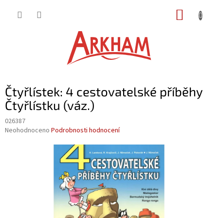
Přejít
NÁKUP
na
obsah
KOŠÍK
Čtyřlístek: 4 cestovatelské příběhy
Čtyřlístku (váz.)
026387
Průměrné
Neohodnoceno
Podrobnosti hodnocení
hodnocení
produktu
je
0,0
z
5
hvězdiček.