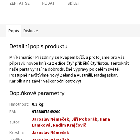
ZEPTAT SE
HLÍDAT
SDÍLET
Popis
Diskuze
Detailní popis produktu
Milí kamarádi! Prázdniny se kvapem blíží, a proto jsme pro vás
připravili novou knížku z edice čtyř příběhů Čtyřlístku. Tentokrát
naše parta vyrazí na dobrodružné výpravy po celém světě.
Postupně navštívíme Nový Zéland a Austrálii, Madagaskar,
Karibik a na závěr Velikonoční ostrovy!
Doplňkové parametry
Hmotnost
:
0.3 kg
EAN
:
9788087849200
Jaroslav Němeček
,
Jiří Poborák
,
Hana
autor
:
Lamková
,
Radim Krajčovič
Kresba
:
Jaroslav Němeček