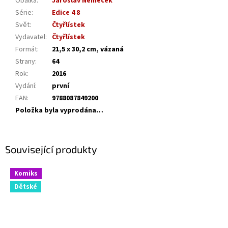
Obálka
:
Jaroslav Němeček
Série
:
Edice 4 8
Svět
:
Čtyřlístek
Vydavatel
:
Čtyřlístek
Formát
:
21,5 x 30,2 cm, vázaná
Strany
:
64
Rok
:
2016
Vydání
:
první
EAN
:
9788087849200
Položka byla vyprodána…
Související produkty
Komiks
Dětské