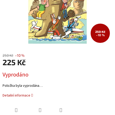
250 Kč
–10 %
250 Kč
–10 %
225 Kč
Měrná
Vyprodáno
cena:
Položka byla vyprodána…
Detailní informace