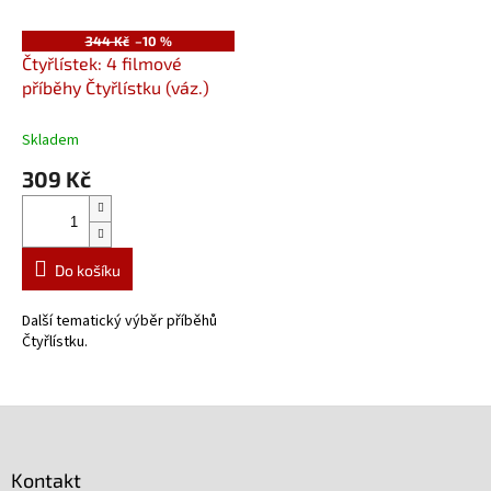
344 Kč
–10 %
Čtyřlístek: 4 filmové
příběhy Čtyřlístku (váz.)
Skladem
309 Kč
Do košíku
Další tematický výběr příběhů
Čtyřlístku.
Z
á
p
Kontakt
a