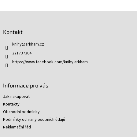
Z
á
p
Kontakt
a
t
knihy
@
arkham.cz
í
271737304
https://www.facebook.com/knihy.arkham
Informace pro vás
Jak nakupovat
Kontakty
Obchodní podmínky
Podmínky ochrany osobních údajů
Reklamační řád