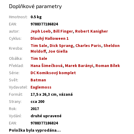
Doplňkové parametry
Hmotnost
:
0.5 kg
EAN
:
9788377186824
autor
:
Jeph Loeb
,
Bill Finger
,
Robert Kanigher
Cyklus
:
Dlouhý Halloween 1
Tim Sale
,
Dick Sprang
,
Charles Paris
,
Sheldon
Kresba
:
Moldoff
,
Joe Giella
Obálka
:
Tim Sale
Překlad
:
Hana Šimečková
,
Marek Barányi
,
Roman Bílek
Série
:
DC Komiksový komplet
Svět
:
Batman
Vydavatel
:
Eaglemoss
Formát
:
17,5 x 26,3 cm, vázaná
Strany
:
cca 200
Rok
:
2017
Vydání
:
druhé upravené
EAN
:
9788377186824
Položka byla vyprodána…