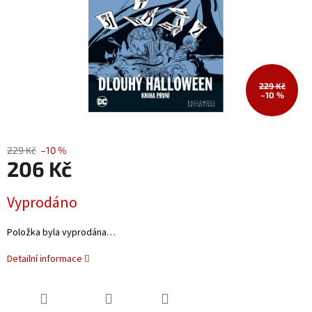
229 Kč
–10 %
229 Kč
–10 %
206 Kč
Měrná
Vyprodáno
cena:
Položka byla vyprodána…
Detailní informace