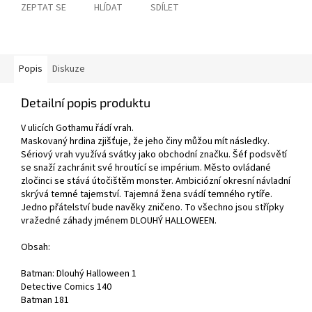
ZEPTAT SE
HLÍDAT
SDÍLET
Popis
Diskuze
Detailní popis produktu
V ulicích Gothamu řádí vrah.
Maskovaný hrdina zjišťuje, že jeho činy můžou mít následky.
Sériový vrah využívá svátky jako obchodní značku. Šéf podsvětí
se snaží zachránit své hroutící se impérium. Město ovládané
zločinci se stává útočištěm monster. Ambiciózní okresní návladní
skrývá temné tajemství. Tajemná žena svádí temného rytíře.
Jedno přátelství bude navěky zničeno. To všechno jsou střípky
vražedné záhady jménem DLOUHÝ HALLOWEEN.
Obsah:
Batman: Dlouhý Halloween 1
Detective Comics 140
Batman 181