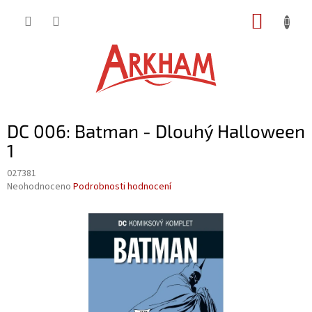
Přejít
NÁKUP
na
obsah
KOŠÍK
DC 006: Batman - Dlouhý Halloween
1
027381
Průměrné
Neohodnoceno
Podrobnosti hodnocení
hodnocení
produktu
je
0,0
z
5
hvězdiček.