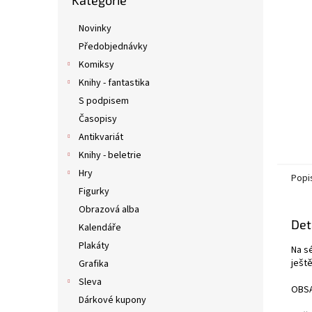
Kategorie
kategorie
n
e
Novinky
l
Předobjednávky
Komiksy
Knihy - fantastika
S podpisem
Časopisy
Antikvariát
Knihy - beletrie
Hry
Popi
Figurky
Obrazová alba
Det
Kalendáře
Plakáty
Na s
ješt
Grafika
Sleva
OBSA
Dárkové kupony