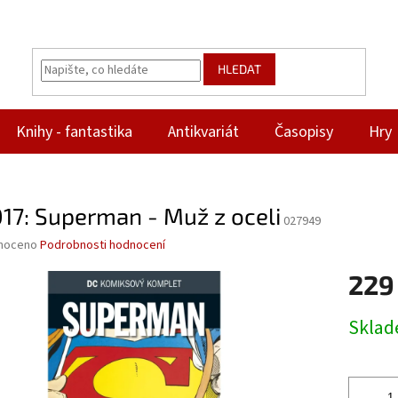
HLEDAT
Knihy - fantastika
Antikvariát
Časopisy
Hry
17: Superman - Muž z oceli
027949
né
noceno
Podrobnosti hodnocení
ní
229
u
Měrná
Skla
cena:
ek.