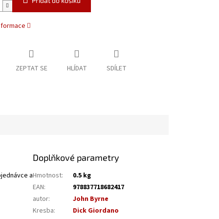
Přidat do košíku
informace
ZEPTAT SE
HLÍDAT
SDÍLET
Doplňkové parametry
bjednávce a
Hmotnost
:
0.5 kg
EAN
:
978837718682417
autor
:
John Byrne
Kresba
:
Dick Giordano