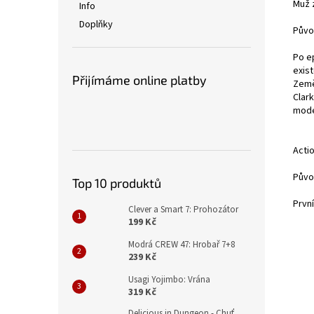
Muž z
Info
Doplňky
Půvo
Po e
exis
Přijímáme online platby
Země
Clar
mode
Acti
Půvo
Top 10 produktů
Prvn
Clever a Smart 7: Prohozátor
199 Kč
Modrá CREW 47: Hrobař 7+8
239 Kč
Usagi Yojimbo: Vrána
319 Kč
Delicious in Dungeon - Chuť