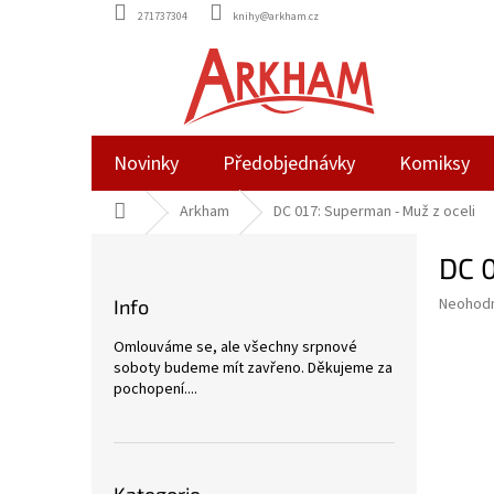
Přejít
271737304
knihy@arkham.cz
na
obsah
Novinky
Předobjednávky
Komiksy
Domů
Arkham
DC 017: Superman - Muž z oceli
P
DC 0
o
s
Průměr
Neohod
Info
t
hodnoce
r
produkt
Omlouváme se, ale všechny srpnové
a
je
soboty budeme mít zavřeno. Děkujeme za
0,0
n
pochopení....
z
n
5
í
hvězdič
p
Přeskočit
a