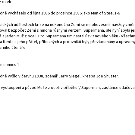
 oceli
dně vycházelo od října 1986 do prosince 1986 jako Man of Steel 1-6
pických událostech krize na nekonečnu Zemí se mnohovesmír navždy změni
toval bezpočet Zemí s mnoha různými verzemi Supermana, ale nyní zbyla je
 a jeden Muž z oceli. Pro Supermana tím nastal úsvit nového věku - všechn
ka Kenta a jeho přátel, příbuzných a protivníků byly přezkoumány a upraven
rního čtenáře.
on comics 1
dně vyšlo v červnu 1938, scénář Jerry Siegel, kresba Joe Shuster.
í vystoupení a původ Muže z oceli v příběhu \"Superman, zastánce utlačova