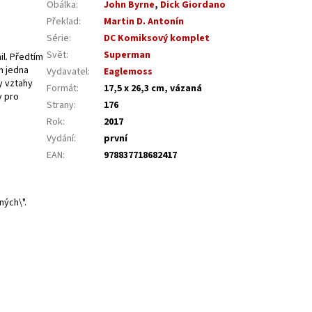
Obálka
:
John Byrne
,
Dick Giordano
Překlad
:
Martin D. Antonín
Série
:
DC Komiksový komplet
Svět
:
Superman
l. Předtím
n jedna
Vydavatel
:
Eaglemoss
y vztahy
Formát
:
17,5 x 26,3 cm, vázaná
y pro
Strany
:
176
Rok
:
2017
Vydání
:
první
EAN
:
978837718682417
ných\".