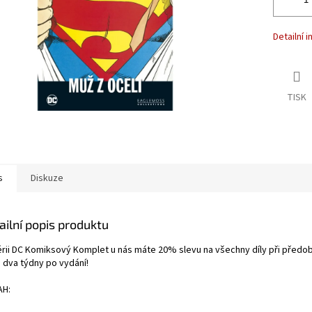
Detailní 
TISK
s
Diskuze
ailní popis produktu
érii DC Komiksový Komplet u nás máte 20% slevu na všechny díly při předo
ě dva týdny po vydání!
H: