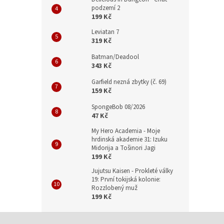
podzemí 2
199 Kč
Leviatan 7
319 Kč
Batman/Deadool
343 Kč
Garfield nezná zbytky (č. 69)
159 Kč
SpongeBob 08/2026
47 Kč
My Hero Academia - Moje
hrdinská akademie 31: Izuku
Midorija a Tošinori Jagi
199 Kč
Jujutsu Kaisen - Prokleté války
19: První tokijská kolonie:
Rozzlobený muž
199 Kč
Z