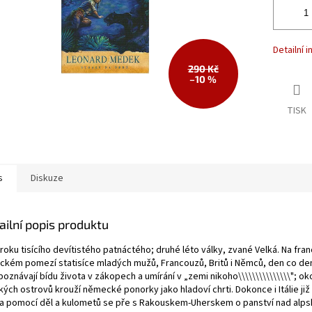
Detailní 
290 Kč
–10 %
TISK
s
Diskuze
ailní popis produktu
roku tisícího devítistého patnáctého; druhé léto války, zvané Velká. Na fra
ickém pomezí statisíce mladých mužů, Francouzů, Britů i Němců, den co den
poznávají bídu života v zákopech a umírání v „zemi nikoho\\\\\\\\\\\\\\\"; ok
kých ostrovů krouží německé ponorky jako hladoví chrti. Dokonce i Itálie ji
a pomocí děl a kulometů se pře s Rakouskem-Uherskem o panství nad alp