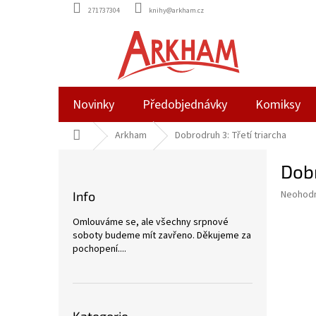
Přejít
271737304
knihy@arkham.cz
na
obsah
Novinky
Předobjednávky
Komiksy
Domů
Arkham
Dobrodruh 3: Třetí triarcha
P
Dobr
o
s
Průměr
Neohod
Info
t
hodnoce
r
produkt
Omlouváme se, ale všechny srpnové
a
je
soboty budeme mít zavřeno. Děkujeme za
0,0
n
pochopení....
z
n
5
í
hvězdič
p
Přeskočit
a