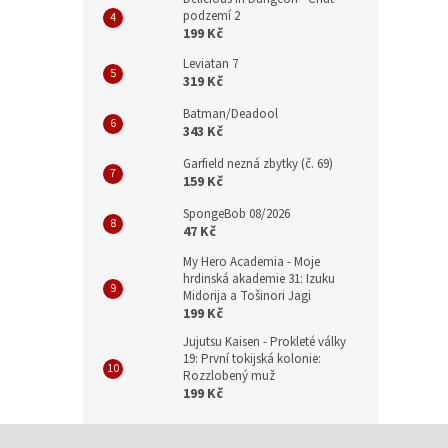
podzemí 2
199 Kč
Leviatan 7
319 Kč
Batman/Deadool
343 Kč
Garfield nezná zbytky (č. 69)
159 Kč
SpongeBob 08/2026
47 Kč
My Hero Academia - Moje
hrdinská akademie 31: Izuku
Midorija a Tošinori Jagi
199 Kč
Jujutsu Kaisen - Prokleté války
19: První tokijská kolonie:
Rozzlobený muž
199 Kč
Z