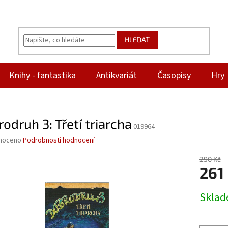
HLEDAT
Knihy - fantastika
Antikvariát
Časopisy
Hry
odruh 3: Třetí triarcha
019964
né
noceno
Podrobnosti hodnocení
ní
u
290 Kč
–
261
Měrná
Skla
cena:
ek.