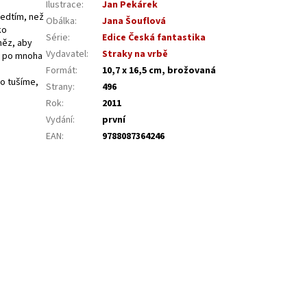
Ilustrace
:
Jan Pekárek
ředtím, než
Obálka
:
Jana Šouflová
ko
Série
:
Edice Česká fantastika
něz, aby
Vydavatel
:
Straky na vrbě
vé po mnoha
Formát
:
10,7 x 16,5 cm, brožovaná
to tušíme,
Strany
:
496
Rok
:
2011
Vydání
:
první
EAN
:
9788087364246