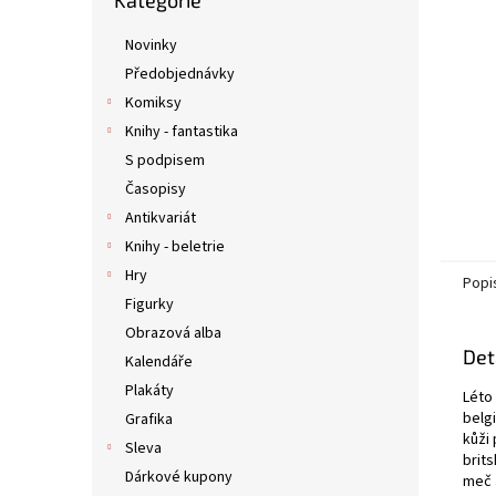
Kategorie
kategorie
n
e
Novinky
l
Předobjednávky
Komiksy
Knihy - fantastika
S podpisem
Časopisy
Antikvariát
Knihy - beletrie
Hry
Popi
Figurky
Obrazová alba
Det
Kalendáře
Plakáty
Léto 
belg
Grafika
kůži 
Sleva
brits
Dárkové kupony
meč 