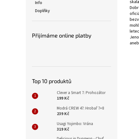
skala
Info
Dobr
Doplňky
ofici
bezv
mohl
lete
Přijímáme online platby
Jeno
aneb
Top 10 produktů
Clever a Smart 7: Prohozátor
199 Kč
Modrá CREW 47: Hrobař 7+8
239 Kč
Usagi Yojimbo: Vrána
319 Kč
Delicious in Dungeon - Chuť