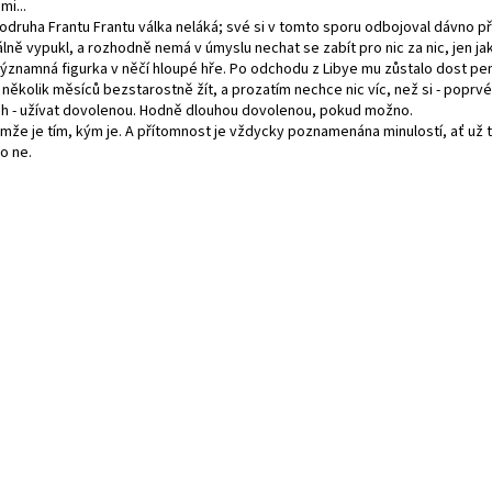
mi...
odruha Frantu Frantu válka neláká; své si v tomto sporu odbojoval dávno p
álně vypukl, a rozhodně nemá v úmyslu nechat se zabít pro nic za nic, jen ja
ýznamná figurka v něčí hloupé hře. Po odchodu z Libye mu zůstalo dost pe
 několik měsíců bezstarostně žít, a prozatím nechce nic víc, než si - popr
ch - užívat dovolenou. Hodně dlouhou dovolenou, pokud možno.
mže je tím, kým je. A přítomnost je vždycky poznamenána minulostí, ať už 
o ne.