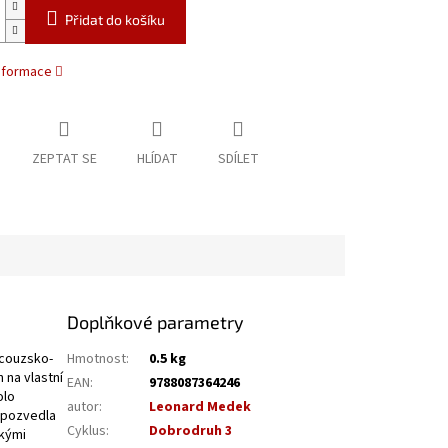
Přidat do košíku
informace
ZEPTAT SE
HLÍDAT
SDÍLET
Doplňkové parametry
ncouzsko-
Hmotnost
:
0.5 kg
 na vlastní
EAN
:
9788087364246
olo
autor
:
Leonard Medek
ž pozvedla
Cyklus
:
Dobrodruh 3
skými