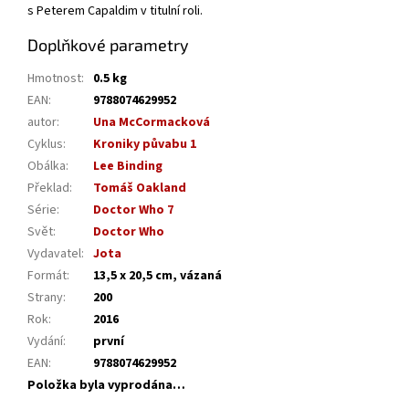
s Peterem Capaldim v titulní roli.
Doplňkové parametry
Hmotnost
:
0.5 kg
EAN
:
9788074629952
autor
:
Una McCormacková
Cyklus
:
Kroniky půvabu 1
Obálka
:
Lee Binding
Překlad
:
Tomáš Oakland
Série
:
Doctor Who 7
Svět
:
Doctor Who
Vydavatel
:
Jota
Formát
:
13,5 x 20,5 cm, vázaná
Strany
:
200
Rok
:
2016
Vydání
:
první
EAN
:
9788074629952
Položka byla vyprodána…