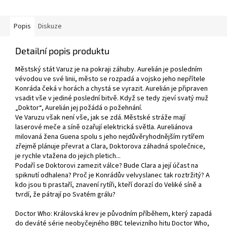
Popis
Diskuze
Detailní popis produktu
Městský stát Varuz je na pokraji záhuby. Aurelián je posledním
vévodou ve své linii, město se rozpadá a vojsko jeho nepřítele
Konráda čeká v horách a chystá se vyrazit. Aurelián je připraven
vsadit vše v jediné poslední bitvě. Když se tedy zjeví svatý muž
„Doktor“, Aurelián jej požádá o požehnání.
Ve Varuzu však není vše, jak se zdá. Městské stráže mají
laserové meče a síně ozařují elektrická světla. Aureliánova
milovaná žena Guena spolu s jeho nejdůvěryhodnějším rytířem
zřejmě plánuje převrat a Clara, Doktorova záhadná společnice,
je rychle vtažena do jejich pletich...
Podaří se Doktorovi zamezit válce? Bude Clara a její účast na
spiknutí odhalena? Proč je Konrádův velvyslanec tak roztržitý? A
kdo jsou ti prastaří, znavení rytíři, kteří dorazí do Veliké síně a
tvrdí, že pátrají po Svatém grálu?
Doctor Who: Královská krev je původním příběhem, který zapadá
do deváté série neobyčejného BBC televizního hitu Doctor Who,