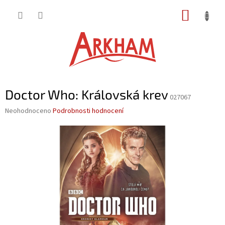
Přejít
NÁKUP
na
obsah
KOŠÍK
Doctor Who: Královská krev
027067
Průměrné
Neohodnoceno
Podrobnosti hodnocení
hodnocení
produktu
je
0,0
z
5
hvězdiček.