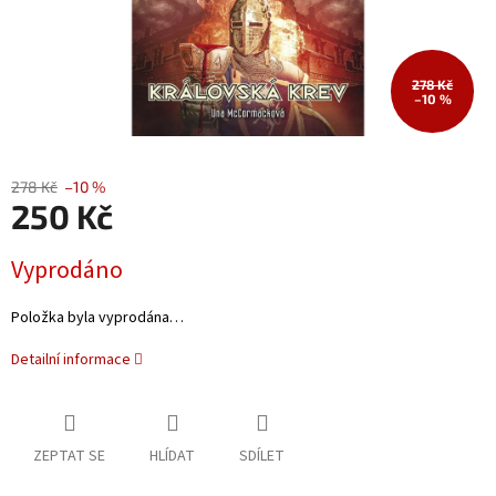
278 Kč
–10 %
278 Kč
–10 %
250 Kč
Měrná
Vyprodáno
cena:
Položka byla vyprodána…
Detailní informace
ZEPTAT SE
HLÍDAT
SDÍLET