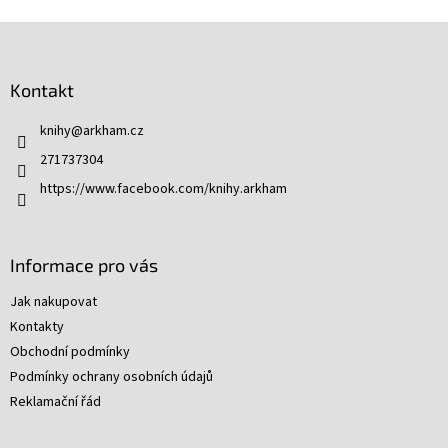
Z
á
p
Kontakt
a
t
knihy
@
arkham.cz
í
271737304
https://www.facebook.com/knihy.arkham
Informace pro vás
Jak nakupovat
Kontakty
Obchodní podmínky
Podmínky ochrany osobních údajů
Reklamační řád