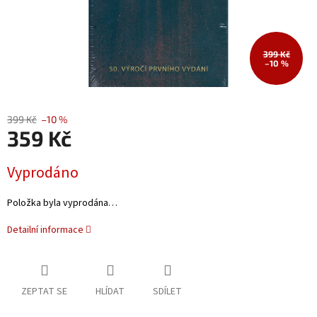
399 Kč
–10 %
399 Kč
–10 %
359 Kč
Měrná
Vyprodáno
cena:
Položka byla vyprodána…
Detailní informace
ZEPTAT SE
HLÍDAT
SDÍLET