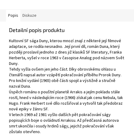
Popis
Diskuze
Detailní popis produktu
Kultovní SF sága Duny, kterou mnozí znají z některé její filmové
adaptace, se rodila nesnadno. Její první díl, román Duna, který
později proslavil jednoho z dnes již klasiků SF literatury, Franka
Herberta, vyšel v roce 1963 v časopise Analog pod názvem Svět
Duny.
Tehdy vyšla ovšem jen jeho část. Díky obrovskému ohlasu u
čtenářů napsal autor vzápětí pokračování příběhu Prorok Duny.
Pro knižní vydání (1965) obě části spojil a výstižně a stručně
nazval Duna.
Úspěch románu o pouštní planetě Arrakis a jejím pokladu stále
rostl, hned v následujícím roce (1966) získal jak cenu Nebula, tak
Hugo. Frank Herbert své dílo rozšiřoval a vytvořil tak předobraz
nové epiky v žánru SF.
V letech 1969 až 1981 vyšlo dalších pět pokračování ságy
popisujících boje o ovládnutí Arrakisu. Až předčasná autorova
smrt ukončila i osudy hrdinů ságy, jejichž pokračování však
zůstalo otevřeno.