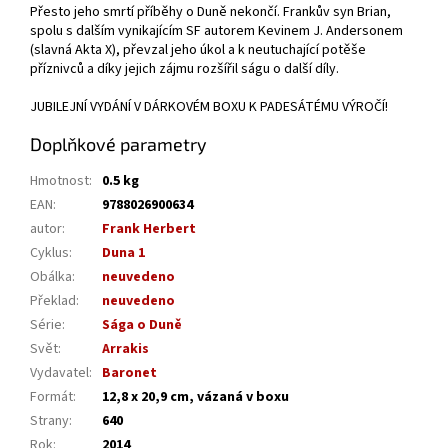
Přesto jeho smrtí příběhy o Duně nekončí. Frankův syn Brian,
spolu s dalším vynikajícím SF autorem Kevinem J. Andersonem
(slavná Akta X), převzal jeho úkol a k neutuchající potěše
příznivců a díky jejich zájmu rozšířil ságu o další díly.
JUBILEJNÍ VYDÁNÍ V DÁRKOVÉM BOXU K PADESÁTÉMU VÝROČÍ!
Doplňkové parametry
Hmotnost
:
0.5 kg
EAN
:
9788026900634
autor
:
Frank Herbert
Cyklus
:
Duna 1
Obálka
:
neuvedeno
Překlad
:
neuvedeno
Série
:
Sága o Duně
Svět
:
Arrakis
Vydavatel
:
Baronet
Formát
:
12,8 x 20,9 cm, vázaná v boxu
Strany
:
640
Rok
:
2014