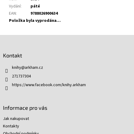
Vydání
:
páté
EAN
:
9788026900634
Položka byla vyprodána…
Z
á
p
Kontakt
a
t
knihy
@
arkham.cz
í
271737304
https://www.facebook.com/knihy.arkham
Informace pro vás
Jak nakupovat
Kontakty
Obchodní podmínky