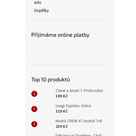
Info
Doplňky
Přijímáme online platby
Top 10 produktů
Clever a Smart 7: Prohozátor
199 Kč
Usagi Yojimbo: Vrána
319 Kč
Modrá CREW 47: Hrobař 7+8
239 Kč
Delicious in Dungeon - Chuť