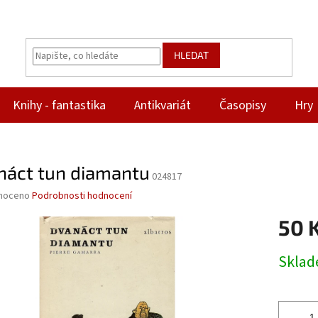
HLEDAT
Knihy - fantastika
Antikvariát
Časopisy
Hry
náct tun diamantu
024817
né
noceno
Podrobnosti hodnocení
ní
50 
u
Měrná
Skla
cena:
ek.