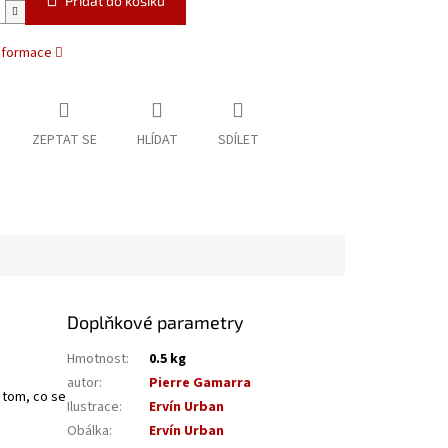
Přidat do košíku
informace
ZEPTAT SE
HLÍDAT
SDÍLET
Doplňkové parametry
Hmotnost
:
0.5 kg
autor
:
Pierre Gamarra
 tom, co se
Ilustrace
:
Ervín Urban
Obálka
:
Ervín Urban