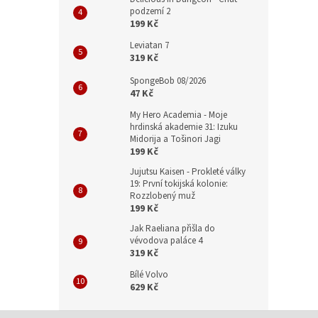
podzemí 2
199 Kč
Leviatan 7
319 Kč
SpongeBob 08/2026
47 Kč
My Hero Academia - Moje
hrdinská akademie 31: Izuku
Midorija a Tošinori Jagi
199 Kč
Jujutsu Kaisen - Prokleté války
19: První tokijská kolonie:
Rozzlobený muž
199 Kč
Jak Raeliana přišla do
vévodova paláce 4
319 Kč
Bílé Volvo
629 Kč
Z