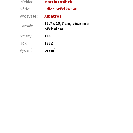
Překlad
:
Martin Drábek
Série
:
Edice Střelka 148
Vydavatel
:
Albatros
12,7 x 19,7 cm, vázaná s
Formát
:
přebalem
Strany
:
160
Rok
:
1982
Vydání
:
první