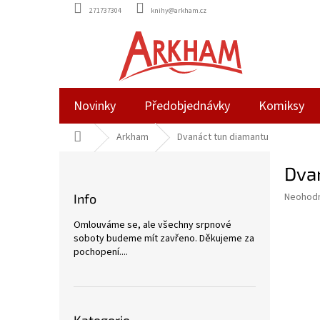
Přejít
271737304
knihy@arkham.cz
na
obsah
Novinky
Předobjednávky
Komiksy
Domů
Arkham
Dvanáct tun diamantu
P
Dva
o
s
Průměr
Neohod
Info
t
hodnoce
r
produkt
Omlouváme se, ale všechny srpnové
a
je
soboty budeme mít zavřeno. Děkujeme za
0,0
n
pochopení....
z
n
5
í
hvězdič
p
Přeskočit
a