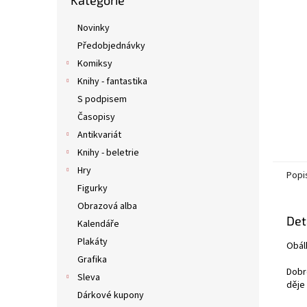
Kategorie
kategorie
n
e
Novinky
l
Předobjednávky
Komiksy
Knihy - fantastika
S podpisem
Časopisy
Antikvariát
Knihy - beletrie
Hry
Popi
Figurky
Obrazová alba
Det
Kalendáře
Plakáty
Obál
Grafika
Dobr
Sleva
děje 
Dárkové kupony