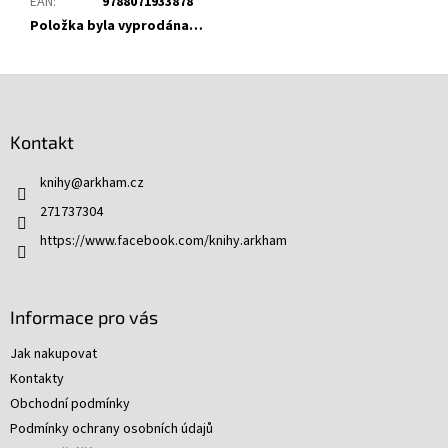
EAN
:
9788071933878
Položka byla vyprodána…
Z
á
p
Kontakt
a
t
knihy
@
arkham.cz
í
271737304
https://www.facebook.com/knihy.arkham
Informace pro vás
Jak nakupovat
Kontakty
Obchodní podmínky
Podmínky ochrany osobních údajů