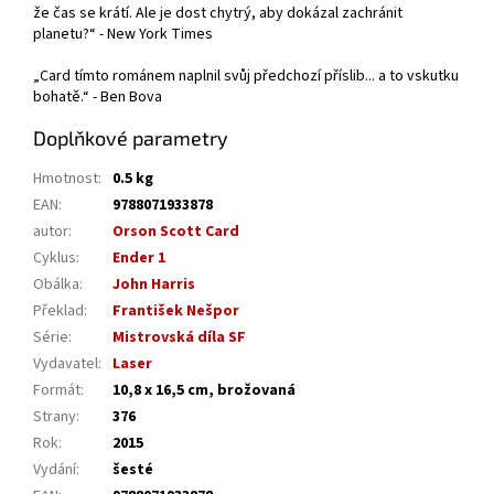
že čas se krátí. Ale je dost chytrý, aby dokázal zachránit
planetu?“ - New York Times
„Card tímto románem naplnil svůj předchozí příslib... a to vskutku
bohatě.“ - Ben Bova
Doplňkové parametry
Hmotnost
:
0.5 kg
EAN
:
9788071933878
autor
:
Orson Scott Card
Cyklus
:
Ender 1
Obálka
:
John Harris
Překlad
:
František Nešpor
Série
:
Mistrovská díla SF
Vydavatel
:
Laser
Formát
:
10,8 x 16,5 cm, brožovaná
Strany
:
376
Rok
:
2015
Vydání
:
šesté