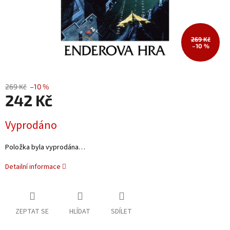
269 Kč
–10 %
269 Kč
–10 %
242 Kč
Měrná
Vyprodáno
cena:
Položka byla vyprodána…
Detailní informace
ZEPTAT SE
HLÍDAT
SDÍLET