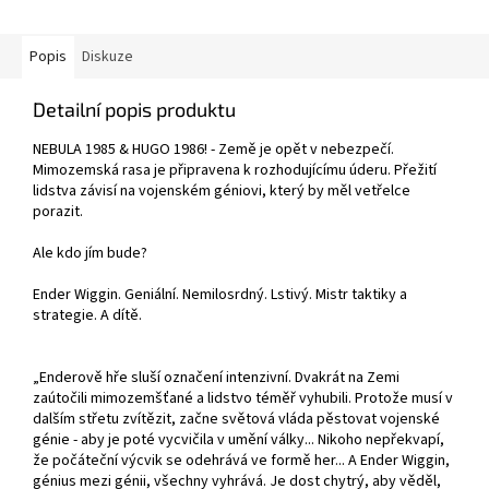
Popis
Diskuze
Detailní popis produktu
NEBULA 1985 & HUGO 1986! - Země je opět v nebezpečí.
Mimozemská rasa je připravena k rozhodujícímu úderu. Přežití
lidstva závisí na vojenském géniovi, který by měl vetřelce
porazit.
Ale kdo jím bude?
Ender Wiggin. Geniální. Nemilosrdný. Lstivý. Mistr taktiky a
strategie. A dítě.
„Enderově hře sluší označení intenzivní. Dvakrát na Zemi
zaútočili mimozemšťané a lidstvo téměř vyhubili. Protože musí v
dalším střetu zvítězit, začne světová vláda pěstovat vojenské
génie - aby je poté vycvičila v umění války... Nikoho nepřekvapí,
že počáteční výcvik se odehrává ve formě her... A Ender Wiggin,
génius mezi génii, všechny vyhrává. Je dost chytrý, aby věděl,