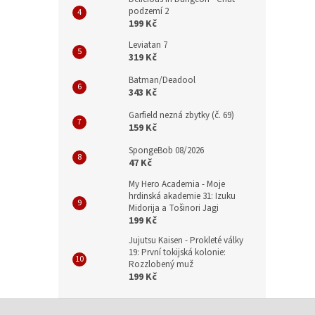
podzemí 2
199 Kč
Leviatan 7
319 Kč
Batman/Deadool
343 Kč
Garfield nezná zbytky (č. 69)
159 Kč
SpongeBob 08/2026
47 Kč
My Hero Academia - Moje
hrdinská akademie 31: Izuku
Midorija a Tošinori Jagi
199 Kč
Jujutsu Kaisen - Prokleté války
19: První tokijská kolonie:
Rozzlobený muž
199 Kč
Z