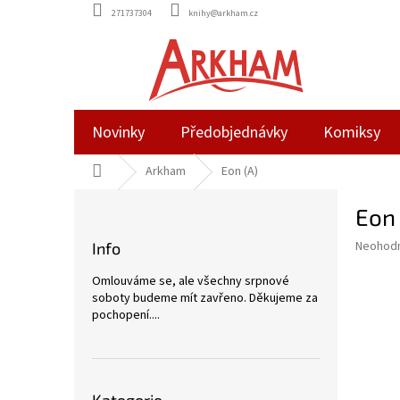
Přejít
271737304
knihy@arkham.cz
na
obsah
Novinky
Předobjednávky
Komiksy
Domů
Arkham
Eon (A)
P
Eon 
o
s
Průměr
Neohod
Info
t
hodnoce
r
produkt
Omlouváme se, ale všechny srpnové
a
je
soboty budeme mít zavřeno. Děkujeme za
0,0
n
pochopení....
z
n
5
í
hvězdič
p
Přeskočit
a