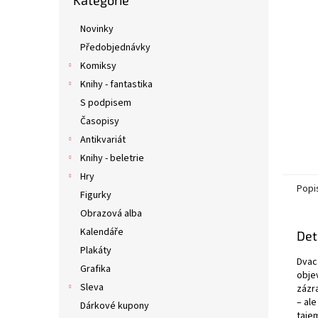
Kategorie
kategorie
n
e
Novinky
l
Předobjednávky
Komiksy
Knihy - fantastika
S podpisem
Časopisy
Antikvariát
Knihy - beletrie
Hry
Popi
Figurky
Obrazová alba
Kalendáře
Det
Plakáty
Dvac
Grafika
obje
Sleva
zázra
– ale
Dárkové kupony
taje