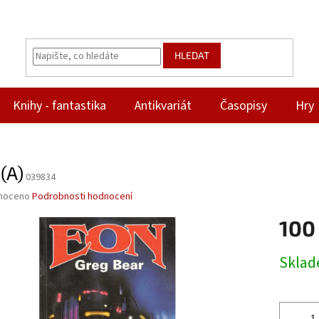
HLEDAT
Knihy - fantastika
Antikvariát
Časopisy
Hry
(A)
039834
né
noceno
Podrobnosti hodnocení
ní
100
u
Měrná
Skla
cena:
ek.