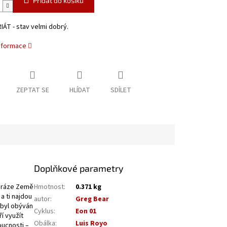
Přidat do košíku
ÁT - stav velmi dobrý.
informace
ZEPTAT SE
HLÍDAT
SDÍLET
Doplňkové parametry
 dráze Země
Hmotnost
:
0.371 kg
a ti najdou
autor
:
Greg Bear
 byl obýván
Cyklus
:
Eon 01
í využít
Obálka
:
Luis Royo
oucnosti –