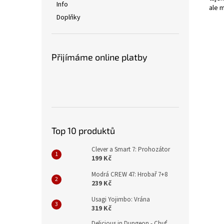
Info
ale m
Doplňky
Přijímáme online platby
Top 10 produktů
Clever a Smart 7: Prohozátor
199 Kč
Modrá CREW 47: Hrobař 7+8
239 Kč
Usagi Yojimbo: Vrána
319 Kč
Delicious in Dungeon - Chuť