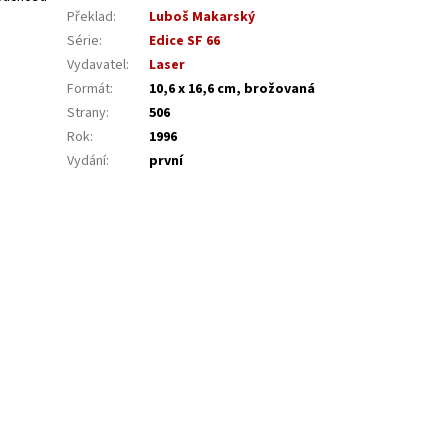
Překlad
:
Luboš Makarský
Série
:
Edice SF 66
Vydavatel
:
Laser
Formát
:
10,6 x 16,6 cm, brožovaná
Strany
:
506
Rok
:
1996
Vydání
:
první