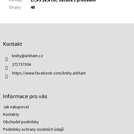
Formát
:
17,6 x 26,6 cm, vázaná s přebalem
Strany
:
48
Z
á
p
Kontakt
a
t
knihy
@
arkham.cz
í
271737304
https://www.facebook.com/knihy.arkham
Informace pro vás
Jak nakupovat
Kontakty
Obchodní podmínky
Podmínky ochrany osobních údajů