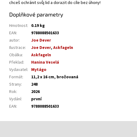
chceš ochránit svůj lid a dorazit do cíle bez úhony!
Doplňkové parametry
Hmotnost
:
0.19 kg
EAN
:
9788088501633
autor
:
Joe Dever
Ilustrace
:
Joe Dever
,
Askfageln
Obálka
:
Askfageln
Překlad
:
Hanina Veselá
Vydavatel
:
Mytágo
Formát
:
11,2 x 16 cm, brožovaná
Strany
:
248
Rok
:
2026
Vydání
:
první
EAN
:
9788088501633
Z
á