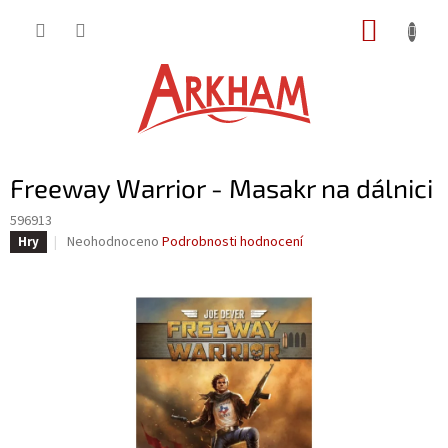
Přejít
NÁKUP
na
obsah
KOŠÍK
Freeway Warrior - Masakr na dálnici
596913
Průměrné
Neohodnoceno
Podrobnosti hodnocení
Hry
hodnocení
produktu
je
0,0
z
5
hvězdiček.