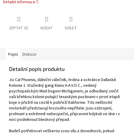
Detailní informace
ZEPTAT SE
HLÍDAT
SDÍLET
Popis
Diskuze
Detailní popis produktu
Jsi Cal Phoenix, dálniční válečník, hrdina a ochránce Dallaské
Kolonie 1. Vražedný gang klanu H.A.V.O.C., vedený
psychopatickým Mad Dogem Michiganem, je odhodlaný zničit
vaši křehkou kolonii putující texaskými pustinami v první etapě
boje o přežití na cestě k pobřeží Kalifornie. Tito nelítostní
motorkáři představují hrozivého nepřítele: jsou ozbrojení,
prohnaní a extrémně nebezpeční, připravení kdykoli ve dne i v
noci podniknout bleskový přepad.
Budeš potřebovat veškerou svou sílu a dovednosti, pokud