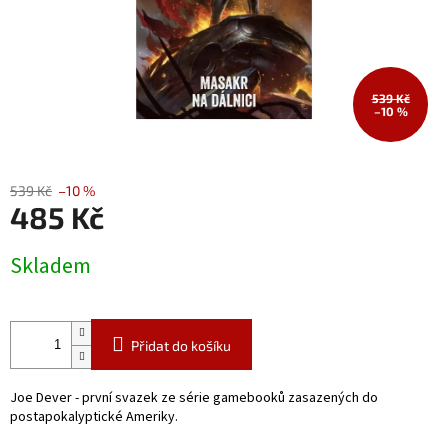
539 Kč
–10 %
539 Kč
–10 %
485 Kč
Měrná
Skladem
cena:
Přidat do košíku
Joe Dever - první svazek ze série gamebooků zasazených do
postapokalyptické Ameriky.