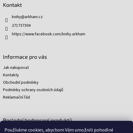
p
Kontakt
a
t
knihy
@
arkham.cz
í
271737304
https://www.facebook.com/knihy.arkham
Informace pro vás
Jak nakupovat
Kontakty
Obchodní podmínky
Podmínky ochrany osobních údajů
Reklamační řád
Poslední hodnocení produktů
Používáme cookies, abychom Vám umožnili pohodlné