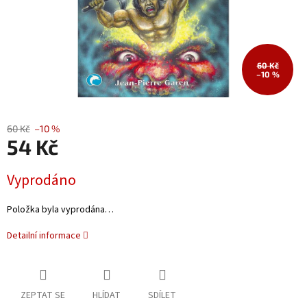
60 Kč
–10 %
60 Kč
–10 %
54 Kč
Měrná
Vyprodáno
cena:
Položka byla vyprodána…
Detailní informace
ZEPTAT SE
HLÍDAT
SDÍLET