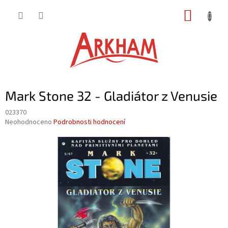
Přejít
NÁKUP
na
obsah
KOŠÍK
Mark Stone 32 - Gladiátor z Venusie
023370
Průměrné
Neohodnoceno
Podrobnosti hodnocení
hodnocení
produktu
je
0,0
z
5
hvězdiček.