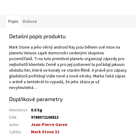
Popis
Diskuze
Detailní popis produktu
Mark Stone a jeho věrný android Ray jsou během své mise na
planetu Venusii zajati domorodci vedenými skupinou
pozemšťanů. Ti na tuto primitivní planetu organizují zájezdy pro
nejbohatší klientelu Země a pro její pobavení tu pořádají jakousi
obdobu her, které se konaly ve starém Římě. A právě pro zápasy
gladiátorů potřebují stále nové a nové otroky. Marka čeká zápas
v aréně a tentokrát to vypadá, že jeho zkáza je už
nevyhnutelná…
Doplňkové parametry
Hmotnost
:
0.5 kg
EAN
:
9788072106813
autor
:
Jean-Pierre Garen
Cyklus
:
Mark Stone 32