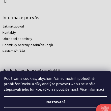
Informace pro vás
Jak nakupovat
Kontakty
Obchodní podmínky
Podmínky ochrany osobních údajů
Reklamační řád
Poslední hodnocení produktů
Používáme cookies, abychom Vám umožnili pohodlné
Young Indiana Jones a poklad na plantáži (A)
prohlížení webu a díky analýze provozu webu neustále
|
zlepšovali jeho funkce, výkon a použitelnost.
Více informací
Hodnocení produktu je 5 z 5 hvězdiček.
Nastavení
Nakódovali
Remedio Digital
|
Zbyněk Svoboda
|
Vytvořil
Shoptet