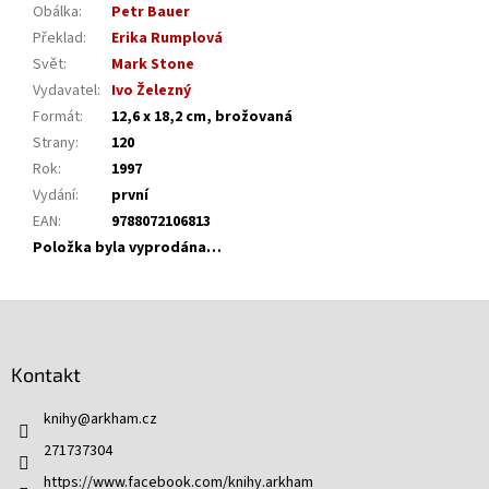
Obálka
:
Petr Bauer
Překlad
:
Erika Rumplová
Svět
:
Mark Stone
Vydavatel
:
Ivo Železný
Formát
:
12,6 x 18,2 cm, brožovaná
Strany
:
120
Rok
:
1997
Vydání
:
první
EAN
:
9788072106813
Položka byla vyprodána…
Z
á
p
Kontakt
a
t
knihy
@
arkham.cz
í
271737304
https://www.facebook.com/knihy.arkham