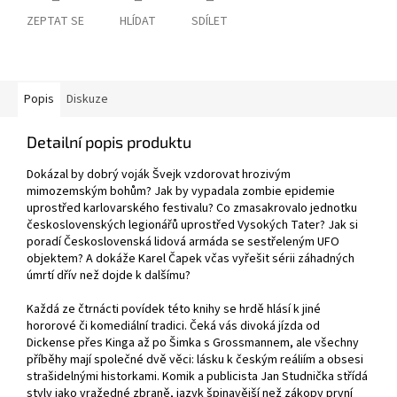
ZEPTAT SE
HLÍDAT
SDÍLET
Popis
Diskuze
Detailní popis produktu
Dokázal by dobrý voják Švejk vzdorovat hrozivým
mimozemským bohům? Jak by vypadala zombie epidemie
uprostřed karlovarského festivalu? Co zmasakrovalo jednotku
československých legionářů uprostřed Vysokých Tater? Jak si
poradí Československá lidová armáda se sestřeleným UFO
objektem? A dokáže Karel Čapek včas vyřešit sérii záhadných
úmrtí dřív než dojde k dalšímu?
Každá ze čtrnácti povídek této knihy se hrdě hlásí k jiné
hororové či komediální tradici. Čeká vás divoká jízda od
Dickense přes Kinga až po Šimka s Grossmannem, ale všechny
příběhy mají společné dvě věci: lásku k českým reáliím a obsesi
strašidelnými historkami. Komik a publicista Jan Studnička střídá
styly jako vražedné zbraně, jazyk špinavější než zákopy první