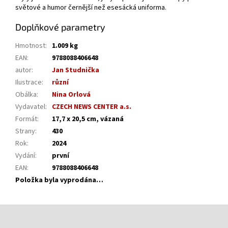
světové a humor černější než esesácká uniforma.
Doplňkové parametry
Hmotnost
:
1.009 kg
EAN
:
9788088406648
autor
:
Jan Studnička
Ilustrace
:
různí
Obálka
:
Nina Orlová
Vydavatel
:
CZECH NEWS CENTER a.s.
Formát
:
17,7 x 20,5 cm, vázaná
Strany
:
430
Rok
:
2024
Vydání
:
první
EAN
:
9788088406648
Položka byla vyprodána…
Z
á