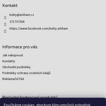
p
Kontakt
a
t
knihy
@
arkham.cz
í
271737304
https://www.facebook.com/knihy.arkham
Informace pro vás
Jak nakupovat
Kontakty
Obchodní podmínky
Podmínky ochrany osobních údajů
Reklamační řád
Poslední hodnocení produktů
Používáme cookies, abychom Vám umožnili pohodlné