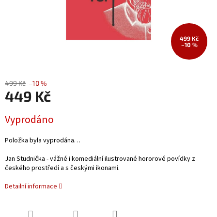
499 Kč
–10 %
499 Kč
–10 %
449 Kč
Měrná
Vyprodáno
cena:
Položka byla vyprodána…
Jan Studnička - vážné i komediální ilustrované hororové povídky z
českého prostředí a s českými ikonami.
Detailní informace