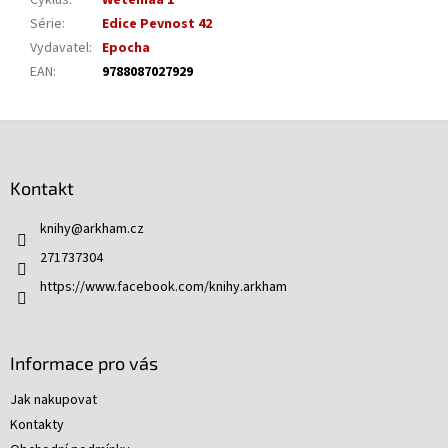
Cyklus
:
Wetemaa 1
Série
:
Edice Pevnost 42
Vydavatel
:
Epocha
EAN
:
9788087027929
Z
á
p
Kontakt
a
t
knihy
@
arkham.cz
í
271737304
https://www.facebook.com/knihy.arkham
Informace pro vás
Jak nakupovat
Kontakty