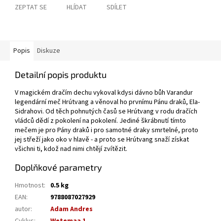
ZEPTAT SE
HLÍDAT
SDÍLET
Popis
Diskuze
Detailní popis produktu
V magickém dračím dechu vykoval kdysi dávno bůh Varandur
legendární meč Hrútvang a věnoval ho prvnímu Pánu draků, Ela-
Sidrahovi. Od těch pohnutých časů se Hrútvang v rodu dračích
vládců dědí z pokolení na pokolení. Jediné škrábnutí tímto
mečem je pro Pány draků i pro samotné draky smrtelné, proto
jej střeží jako oko v hlavě - a proto se Hrútvang snaží získat
všichni ti, kdož nad nimi chtějí zvítězit.
Doplňkové parametry
Hmotnost
:
0.5 kg
EAN
:
9788087027929
autor
:
Adam Andres