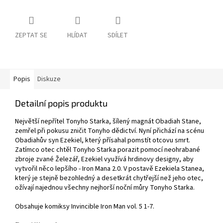
ZEPTAT SE
HLÍDAT
SDÍLET
Popis
Diskuze
Detailní popis produktu
Největší nepřítel Tonyho Starka, šílený magnát Obadiah Stane,
zemřel při pokusu zničit Tonyho dědictví. Nyní přichází na scénu
Obadiahův syn Ezekiel, který přísahal pomstít otcovu smrt.
Zatímco otec chtěl Tonyho Starka porazit pomocí neohrabané
zbroje zvané Železář, Ezekiel využívá hrdinovy designy, aby
vytvořil něco lepšího - Iron Mana 2.0. V postavě Ezekiela Stanea,
který je stejně bezohledný a desetkrát chytřejší než jeho otec,
ožívají najednou všechny nejhorší noční můry Tonyho Starka.
Obsahuje komiksy Invincible Iron Man vol. 5 1-7.