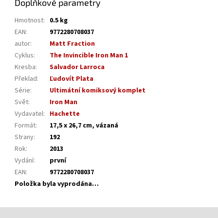
Doplňkové parametry
Hmotnost
:
0.5 kg
EAN
:
9772280708037
autor
:
Matt Fraction
Cyklus
:
The Invincible Iron Man 1
Kresba
:
Salvador Larroca
Překlad
:
Ľudovít Plata
Série
:
Ultimátní komiksový komplet
Svět
:
Iron Man
Vydavatel
:
Hachette
Formát
:
17,5 x 26,7 cm, vázaná
Strany
:
192
Rok
:
2013
Vydání
:
první
EAN
:
9772280708037
Položka byla vyprodána…
Z