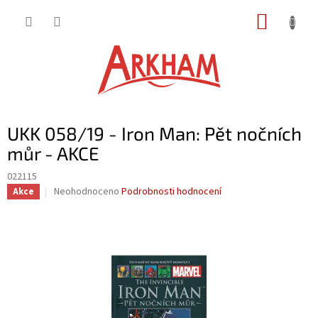
Přejít
NÁKUP
na
obsah
KOŠÍK
UKK 058/19 - Iron Man: Pět nočních
můr - AKCE
022115
Průměrné
Neohodnoceno
Podrobnosti hodnocení
Akce
hodnocení
produktu
je
0,0
z
5
hvězdiček.