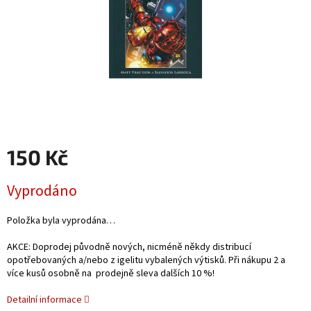
150 Kč
Měrná
Vyprodáno
cena:
Položka byla vyprodána…
AKCE: Doprodej původně nových, nicméně někdy distribucí
opotřebovaných a/nebo z igelitu vybalených výtisků. Při nákupu 2 a
více kusů osobně na prodejně sleva dalších 10 %!
Detailní informace