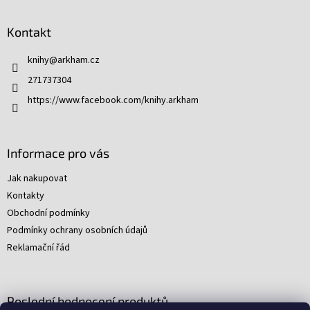
á
p
Kontakt
a
t
knihy
@
arkham.cz
í
271737304
https://www.facebook.com/knihy.arkham
Informace pro vás
Jak nakupovat
Kontakty
Obchodní podmínky
Podmínky ochrany osobních údajů
Reklamační řád
Poslední hodnocení produktů