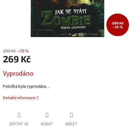
299 Kč
–10 %
299 Kč
–10 %
269 Kč
Měrná
Vyprodáno
cena:
Položka byla vyprodána…
Detailní informace
ZEPTAT SE
HLÍDAT
SDÍLET