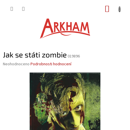
Přejít
NÁKUP
na
obsah
KOŠÍK
Jak se státi zombie
019896
Průměrné
Neohodnoceno
Podrobnosti hodnocení
hodnocení
produktu
je
0,0
z
5
hvězdiček.