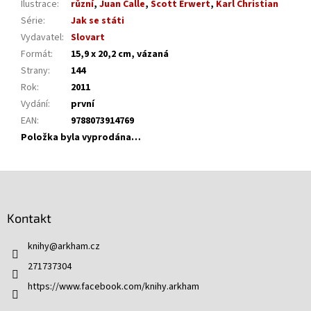
Ilustrace
:
různí
,
Juan Calle
,
Scott Erwert
,
Karl Christian
Série
:
Jak se státi
Vydavatel
:
Slovart
Formát
:
15,9 x 20,2 cm, vázaná
Strany
:
144
Rok
:
2011
Vydání
:
první
EAN
:
9788073914769
Položka byla vyprodána…
Z
á
p
Kontakt
a
t
knihy
@
arkham.cz
í
271737304
https://www.facebook.com/knihy.arkham