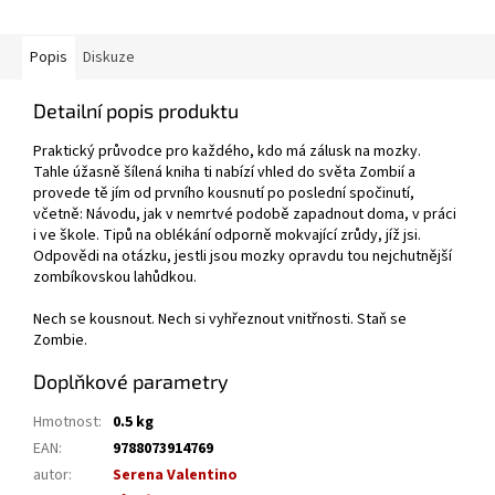
Popis
Diskuze
Detailní popis produktu
Praktický průvodce pro každého, kdo má zálusk na mozky.
Tahle úžasně šílená kniha ti nabízí vhled do světa Zombií a
provede tě jím od prvního kousnutí po poslední spočinutí,
včetně: Návodu, jak v nemrtvé podobě zapadnout doma, v práci
i ve škole. Tipů na oblékání odporně mokvající zrůdy, jíž jsi.
Odpovědi na otázku, jestli jsou mozky opravdu tou nejchutnější
zombíkovskou lahůdkou.
Nech se kousnout. Nech si vyhřeznout vnitřnosti. Staň se
Zombie.
Doplňkové parametry
Hmotnost
:
0.5 kg
EAN
:
9788073914769
autor
:
Serena Valentino