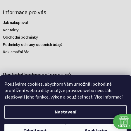
Informace pro vás
Jak nakupovat
Kontakty
Obchodní podmínky
Podmínky ochrany osobních údajů
Reklamační řád
Poslední hodnocení produktů
Používáme cookies, abychom Vám umožnili pohodlné
Young Indiana Jones a poklad na plantáži (A)
prohlížení webu a díky analýze provozu webu neustále
|
zlepšovali jeho funkce, výkon a použitelnost.
Více informací
Hodnocení produktu je 5 z 5 hvězdiček.
Nastavení
Nakódovali
Remedio Digital
|
Zbyněk Svoboda
|
Vytvořil
Shoptet
Zobrazit
Omlouváme se, ale všechny srpnové soboty budeme mít zavřeno.
Odmítnout
Souhlasím