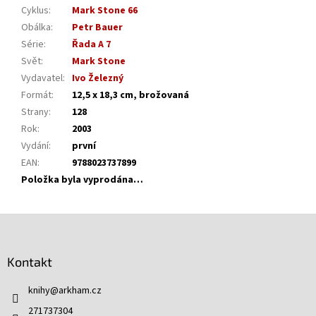
Cyklus
:
Mark Stone 66
Obálka
:
Petr Bauer
Série
:
Řada A 7
Svět
:
Mark Stone
Vydavatel
:
Ivo Železný
Formát
:
12,5 x 18,3 cm, brožovaná
Strany
:
128
Rok
:
2003
Vydání
:
první
EAN
:
9788023737899
Položka byla vyprodána…
Z
á
p
Kontakt
a
t
knihy
@
arkham.cz
í
271737304