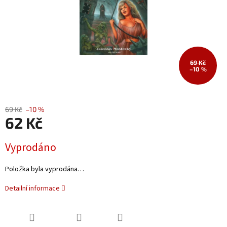
69 Kč
–10 %
69 Kč
–10 %
62 Kč
Měrná
Vyprodáno
cena:
Položka byla vyprodána…
Detailní informace