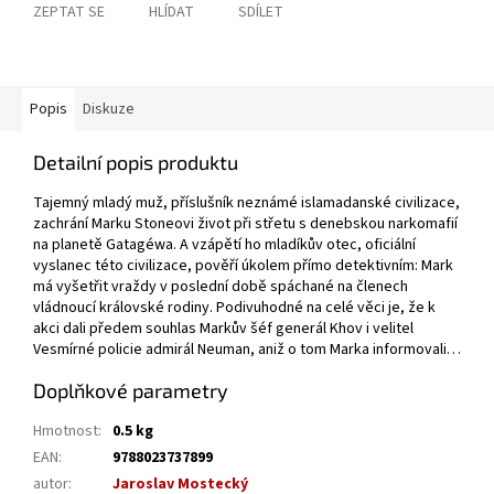
ZEPTAT SE
HLÍDAT
SDÍLET
Popis
Diskuze
Detailní popis produktu
Tajemný mladý muž, příslušník neznámé islamadanské civilizace,
zachrání Marku Stoneovi život při střetu s denebskou narkomafií
na planetě Gatagéwa. A vzápětí ho mladíkův otec, oficiální
vyslanec této civilizace, pověří úkolem přímo detektivním: Mark
má vyšetřit vraždy v poslední době spáchané na členech
vládnoucí královské rodiny. Podivuhodné na celé věci je, že k
akci dali předem souhlas Markův šéf generál Khov i velitel
Vesmírné policie admirál Neuman, aniž o tom Marka informovali…
Doplňkové parametry
Hmotnost
:
0.5 kg
EAN
:
9788023737899
autor
:
Jaroslav Mostecký