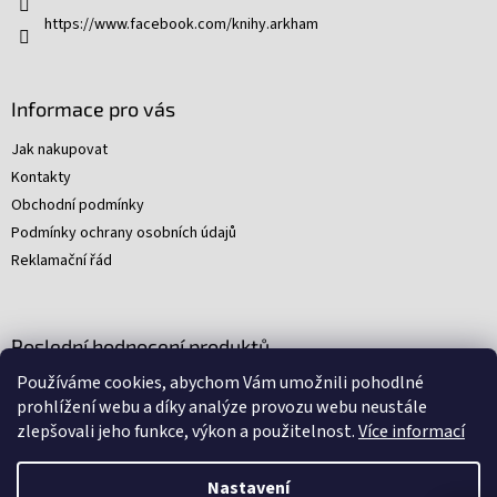
https://www.facebook.com/knihy.arkham
Informace pro vás
Jak nakupovat
Kontakty
Obchodní podmínky
Podmínky ochrany osobních údajů
Reklamační řád
Poslední hodnocení produktů
Používáme cookies, abychom Vám umožnili pohodlné
Young Indiana Jones a poklad na plantáži (A)
prohlížení webu a díky analýze provozu webu neustále
|
zlepšovali jeho funkce, výkon a použitelnost.
Více informací
Hodnocení produktu je 5 z 5 hvězdiček.
Nastavení
Nakódovali
Remedio Digital
|
Zbyněk Svoboda
|
Vytvořil