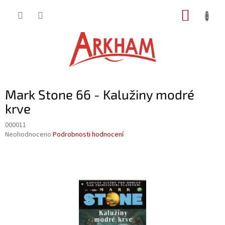
Přejít
NÁKUP
na
obsah
KOŠÍK
Mark Stone 66 - Kalužiny modré
krve
000011
Průměrné
Neohodnoceno
Podrobnosti hodnocení
hodnocení
produktu
je
0,0
z
5
hvězdiček.