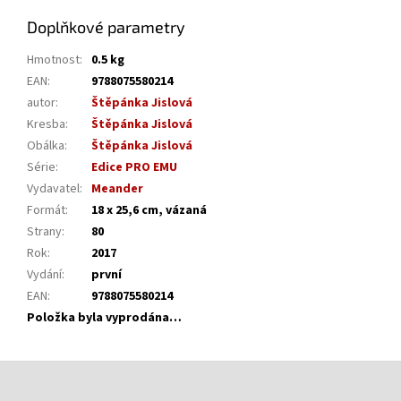
Doplňkové parametry
Hmotnost
:
0.5 kg
EAN
:
9788075580214
autor
:
Štěpánka Jislová
Kresba
:
Štěpánka Jislová
Obálka
:
Štěpánka Jislová
Série
:
Edice PRO EMU
Vydavatel
:
Meander
Formát
:
18 x 25,6 cm, vázaná
Strany
:
80
Rok
:
2017
Vydání
:
první
EAN
:
9788075580214
Položka byla vyprodána…
Z
á