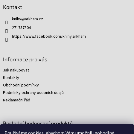
p
Kontakt
a
t
knihy
@
arkham.cz
í
271737304
https://www.facebook.com/knihy.arkham
Informace pro vás
Jak nakupovat
Kontakty
Obchodní podmínky
Podmínky ochrany osobních údajů
Reklamační řád
Poslední hodnocení produktů
Používáme cookies, abychom Vám umožnili pohodlné