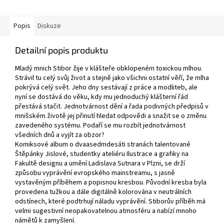
Popis
Diskuze
Detailní popis produktu
Mladý mnich Stibor žije v klášteře obklopeném toxickou mlhou.
Strávil tu celý svůj život a stejně jako všichni ostatní věří, že mlha
pokrývá celý svět. Jeho dny sestávají z práce a modliteb, ale
nyní se dostává do věku, kdy mu jednoduchý klášterní řád
přestává stačit. Jednotvárnost dění a řada podivných předpisů v
mnišském životě jej přinutí hledat odpovědi a snažit se o změnu
zavedeného systému. Podaří se mu rozbít jednotvárnost
všedních dnů a vyjít za obzor?
Komiksové album o dvaasedmdesáti stranách talentované
Štěpánky Jislové, studentky ateliéru Ilustrace a grafiky na
Fakultě designu a umění Ladislava Sutnara v Plzni, se drží
způsobu vyprávění evropského mainstreamu, s jasně
vystavěným příběhem a popisnou kresbou. Původní kresba byla
provedena tužkou a dále digitálně kolorována v neutrálních
odstínech, které podtrhují náladu vyprávění. Stiborův příběh má
velmi sugestivní neopakovatelnou atmosféru a nabízí mnoho
námětů k zamyšlení.