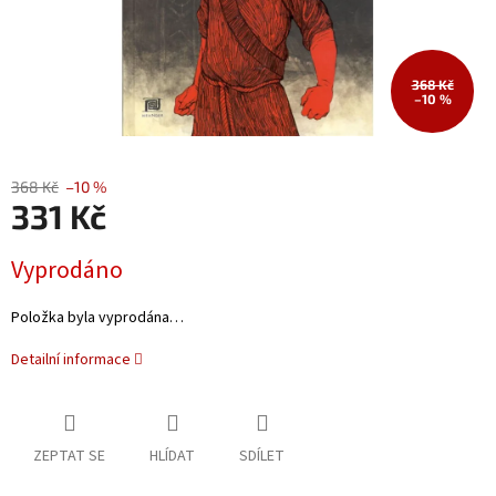
368 Kč
–10 %
368 Kč
–10 %
331 Kč
Měrná
Vyprodáno
cena:
Položka byla vyprodána…
Detailní informace
ZEPTAT SE
HLÍDAT
SDÍLET