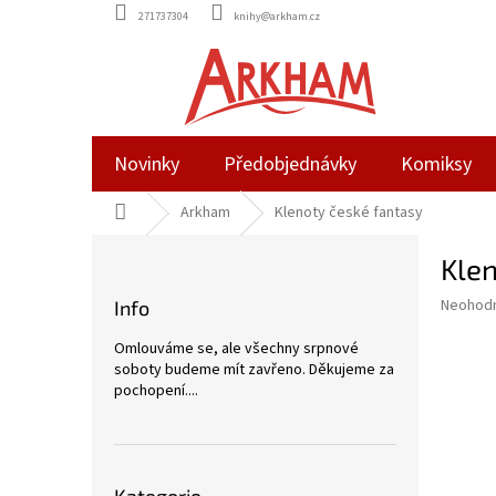
Přejít
271737304
knihy@arkham.cz
na
obsah
Novinky
Předobjednávky
Komiksy
Domů
Arkham
Klenoty české fantasy
P
Klen
o
s
Průměr
Neohod
Info
t
hodnoce
r
produkt
Omlouváme se, ale všechny srpnové
a
je
soboty budeme mít zavřeno. Děkujeme za
0,0
n
pochopení....
z
n
5
í
hvězdič
p
Přeskočit
a