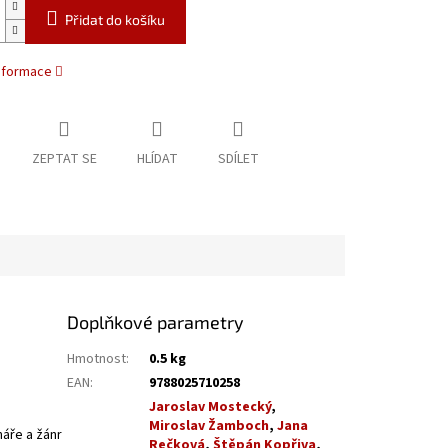
Přidat do košíku
informace
ZEPTAT SE
HLÍDAT
SDÍLET
Doplňkové parametry
Hmotnost
:
0.5 kg
EAN
:
9788025710258
Jaroslav Mostecký
,
Miroslav Žamboch
,
Jana
náře a žánr
Rečková
,
Štěpán Kopřiva
,