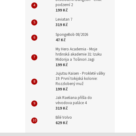
podzemí 2
199 Kč
Leviatan 7
319 Kč
SpongeBob 08/2026
47 Kč
My Hero Academia - Moje
hrdinská akademie 31: Izuku
Midorija a Tošinori Jagi
199 Kč
Jujutsu Kaisen - Prokleté války
19: První tokijská kolonie:
Rozzlobený muž
199 Kč
Jak Raeliana přišla do
vévodova paláce 4
319 Kč
Bílé Volvo
629 Kč
Z