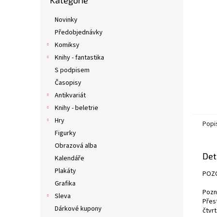
Kategorie
kategorie
n
e
Novinky
l
Předobjednávky
Komiksy
Knihy - fantastika
S podpisem
Časopisy
Antikvariát
Knihy - beletrie
Hry
Popi
Figurky
Obrazová alba
Det
Kalendáře
Plakáty
POZO
Grafika
Pozn
Sleva
Přes
Dárkové kupony
čtvrt