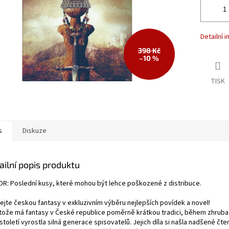
Detailní 
398 Kč
–10 %
TISK
s
Diskuze
ailní popis produktu
R: Poslední kusy, které mohou být lehce poškozené z distribuce.
ejte českou fantasy v exkluzivním výběru nejlepších povídek a novel!
tože má fantasy v České republice poměrně krátkou tradici, během zhruba
století vyrostla silná generace spisovatelů. Jejich díla si našla nadšené čte