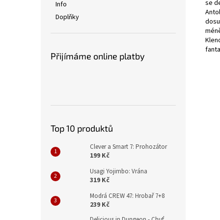
se de
Info
Antol
Doplňky
dosud
méně
Klen
fanta
Přijímáme online platby
Top 10 produktů
Clever a Smart 7: Prohozátor
199 Kč
Usagi Yojimbo: Vrána
319 Kč
Modrá CREW 47: Hrobař 7+8
239 Kč
Delicious in Dungeon - Chuť