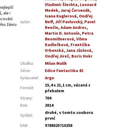
Vladimír Šlechta
,
Leonard
nejlepší
Medek
,
Juraj Červenák
,
 ale i
Ivana Kuglerová
,
Ondřej
acování.
autor
:
Neff
,
Jiří Pavlovský
,
Pavel
ného žánru
Renčín
,
Adam Andres
,
Martin D. Antonín
,
Petra
Neomillnerová
,
Vilma
Kadlečková
,
Františka
Vrbenská
,
Jana Jůzlová
,
Ondřej Jireš
,
Boris Hokr
Obálka
:
Milan Malík
Série
:
Edice Fantastika 42
Vydavatel
:
Argo
15,4 x 21,1 cm, vázaná s
Formát
:
přebalem
Strany
:
704
Rok
:
2014
druhé, v tomto souboru
Vydání
:
první
EAN
:
9788025710258