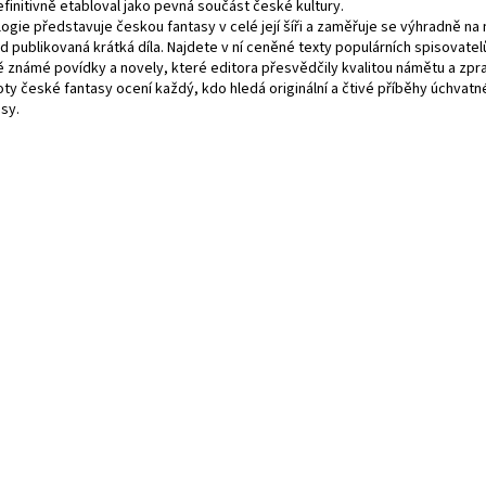
finitivně etabloval jako pevná součást české kultury.
ogie představuje českou fantasy v celé její šíři a zaměřuje se výhradně na 
 publikovaná krátká díla. Najdete v ní ceněné texty populárních spisovatelů,
 známé povídky a novely, které editora přesvědčily kvalitou námětu a zpr
oty české fantasy ocení každý, kdo hledá originální a čtivé příběhy úchvat
sy.