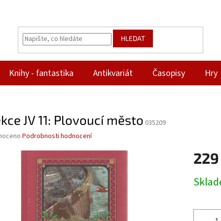
HLEDAT
Knihy - fantastika
Antikvariát
Časopisy
Hry
kce JV 11: Plovoucí město
035209
né
noceno
Podrobnosti hodnocení
ní
229
u
Měrná
Skla
cena:
ek.