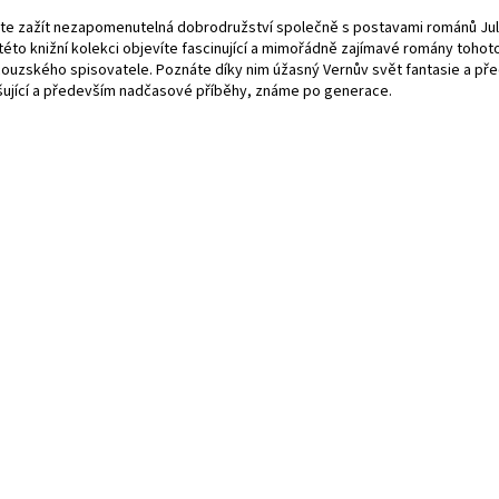
te zažít nezapomenutelná dobrodružství společně s postavami románů Ju
 této knižní kolekci objevíte fascinující a mimořádně zajímavé romány tohot
couzského spisovatele. Poznáte díky nim úžasný Vernův svět fantasie a pře
šující a především nadčasové příběhy, známe po generace.