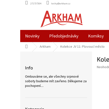
Přejít
271737304
knihy@arkham.cz
na
obsah
Novinky
Předobjednávky
Komiksy
Domů
Arkham
Kolekce JV 11: Plovoucí město
P
Kole
o
s
Průměr
Neohod
Info
t
hodnoce
r
produkt
Omlouváme se, ale všechny srpnové
a
je
soboty budeme mít zavřeno. Děkujeme za
0,0
n
pochopení....
z
n
5
í
hvězdič
p
Přeskočit
a