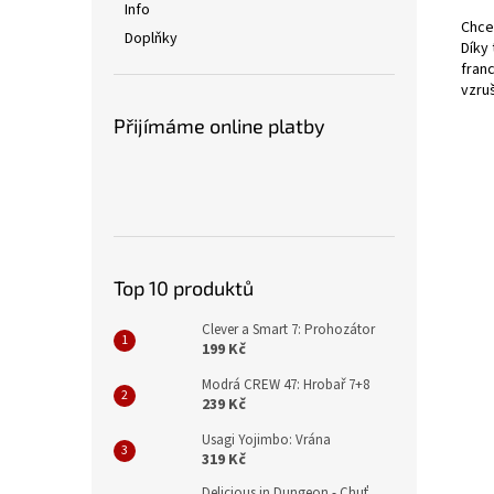
Info
Chce
Doplňky
Díky
fran
vzru
Přijímáme online platby
Top 10 produktů
Clever a Smart 7: Prohozátor
199 Kč
Modrá CREW 47: Hrobař 7+8
239 Kč
Usagi Yojimbo: Vrána
319 Kč
Delicious in Dungeon - Chuť