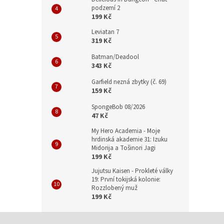
podzemí 2
199 Kč
Leviatan 7
319 Kč
Batman/Deadool
343 Kč
Garfield nezná zbytky (č. 69)
159 Kč
SpongeBob 08/2026
47 Kč
My Hero Academia - Moje
hrdinská akademie 31: Izuku
Midorija a Tošinori Jagi
199 Kč
Jujutsu Kaisen - Prokleté války
19: První tokijská kolonie:
Rozzlobený muž
199 Kč
Z