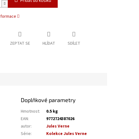
Přidat do košíku
informace
ZEPTAT SE
HLÍDAT
SDÍLET
Doplňkové parametry
Hmotnost
:
0.5 kg
EAN
:
9772724387026
autor
:
Jules Verne
Série
:
Kolekce Jules Verne