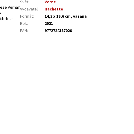
Svět
:
Verne
lese Verna?
Vydavatel
:
Hachette
o
Formát
:
14,2 x 19,6 cm, vázaná
čtete si
Rok
:
2021
EAN
:
9772724387026