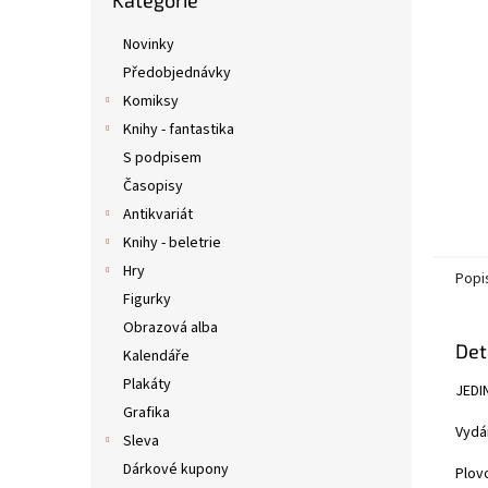
Kategorie
kategorie
n
e
Novinky
l
Předobjednávky
Komiksy
Knihy - fantastika
S podpisem
Časopisy
Antikvariát
Knihy - beletrie
Hry
Popi
Figurky
Obrazová alba
Det
Kalendáře
Plakáty
JEDI
Grafika
Vydá
Sleva
Dárkové kupony
Plov