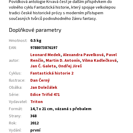
Povídková antologie Krvavá čest je dalším příspěvkem do
volného cyklu Fantastická historie, který spojuje velkolepou
tradici české historické prózy s moderním přístupem
současných tvůrců podivuhodného žánru fantasy.
Doplňkové parametry
Hmotnost
:
0.5 kg
EAN
:
9788073876197
Leonard Medek
,
Alexandra Pavelková
,
Pavel
autor
:
Renčín
,
Martin D. Antonín
,
Vilma Kadlečková
,
Jan Č. Galeta
,
Ondřej Jireš
Cyklus
:
Fantastická historie 2
Ilustrace
:
Dan Černý
Obálka
:
Jan Doležálek
Série
:
Edice Trifid 471
Vydavatel
:
Triton
Formát
:
14,7 x 21 cm, vázaná s přebalem
Strany
:
368
Rok
:
2012
Vydání
:
první