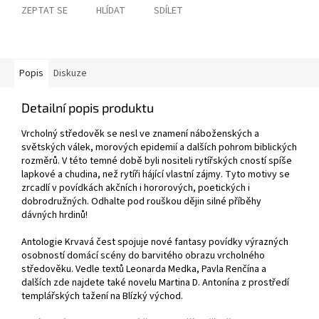
ZEPTAT SE
HLÍDAT
SDÍLET
Popis
Diskuze
Detailní popis produktu
Vrcholný středověk se nesl ve znamení náboženských a
světských válek, morových epidemií a dalších pohrom biblických
rozměrů. V této temné době byli nositeli rytířských cností spíše
lapkové a chudina, než rytíři hájící vlastní zájmy. Tyto motivy se
zrcadlí v povídkách akčních i hororových, poetických i
dobrodružných. Odhalte pod rouškou dějin silné příběhy
dávných hrdinů!
Antologie Krvavá čest spojuje nové fantasy povídky výrazných
osobností domácí scény do barvitého obrazu vrcholného
středověku. Vedle textů Leonarda Medka, Pavla Renčína a
dalších zde najdete také novelu Martina D. Antonína z prostředí
templářských tažení na Blízký východ.