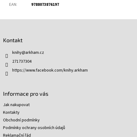
EAN
:
9788073876197
Z
á
p
Kontakt
a
t
knihy
@
arkham.cz
í
271737304
https://www.facebook.com/knihy.arkham
Informace pro vás
Jak nakupovat
Kontakty
Obchodní podmínky
Podmínky ochrany osobních údajů
Reklamační řád