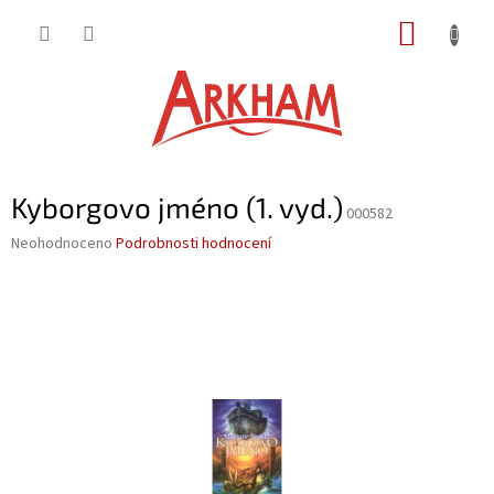
Přejít
NÁKUP
na
obsah
KOŠÍK
Kyborgovo jméno (1. vyd.)
000582
Průměrné
Neohodnoceno
Podrobnosti hodnocení
hodnocení
produktu
je
0,0
z
5
hvězdiček.