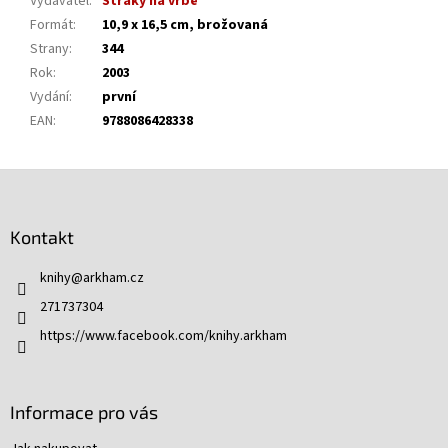
Vydavatel
:
Straky na vrbě
Formát
:
10,9 x 16,5 cm, brožovaná
Strany
:
344
Rok
:
2003
Vydání
:
první
EAN
:
9788086428338
Z
á
p
Kontakt
a
t
knihy
@
arkham.cz
í
271737304
https://www.facebook.com/knihy.arkham
Informace pro vás