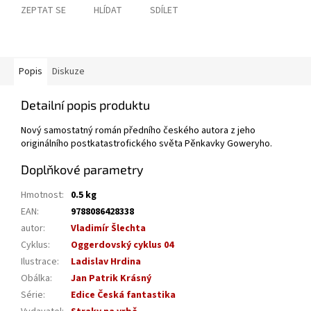
ZEPTAT SE
HLÍDAT
SDÍLET
Popis
Diskuze
Detailní popis produktu
Nový samostatný román předního českého autora z jeho
originálního postkatastrofického světa Pěnkavky Goweryho.
Doplňkové parametry
Hmotnost
:
0.5 kg
EAN
:
9788086428338
autor
:
Vladimír Šlechta
Cyklus
:
Oggerdovský cyklus 04
Ilustrace
:
Ladislav Hrdina
Obálka
:
Jan Patrik Krásný
Série
:
Edice Česká fantastika