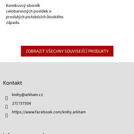
Komiksový sborník
celobarevných povídek o
proslulých pistolnících Divokého
západu.
ZOBRAZIT VŠECHNY SOUVISEJÍCÍ PRODUKTY
Z
á
p
Kontakt
a
t
knihy
@
arkham.cz
í
271737304
https://www.facebook.com/knihy.arkham