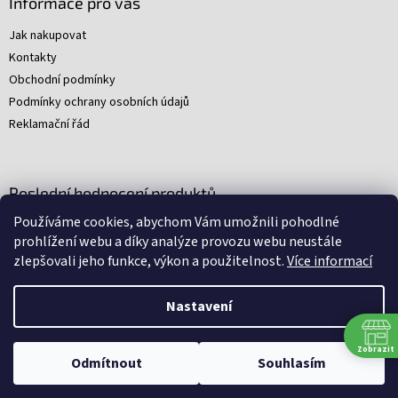
Informace pro vás
Jak nakupovat
Kontakty
Obchodní podmínky
Podmínky ochrany osobních údajů
Reklamační řád
Poslední hodnocení produktů
Používáme cookies, abychom Vám umožnili pohodlné
Young Indiana Jones a poklad na plantáži (A)
prohlížení webu a díky analýze provozu webu neustále
|
zlepšovali jeho funkce, výkon a použitelnost.
Více informací
Hodnocení produktu je 5 z 5 hvězdiček.
Nastavení
Nakódovali
Remedio Digital
|
Zbyněk Svoboda
|
Vytvořil
Shoptet
Zobrazit
Omlouváme se, ale všechny srpnové soboty budeme mít zavřeno.
Odmítnout
Souhlasím
Děkujeme za pochopení.
Copyright 2026
Arkham
. Všechna práva vyhrazena.