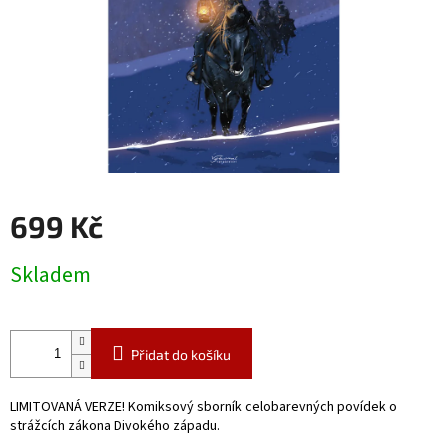
699 Kč
Měrná
Skladem
cena:
Přidat do košíku
LIMITOVANÁ VERZE! Komiksový sborník celobarevných povídek o
strážcích zákona Divokého západu.