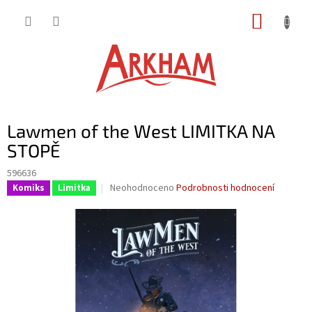
Přejít
NÁKUP
na
obsah
KOŠÍK
Lawmen of the West LIMITKA NA
STOPĚ
596636
Průměrné
Neohodnoceno
Podrobnosti hodnocení
Komiks
Limitka
hodnocení
produktu
je
0,0
z
5
hvězdiček.