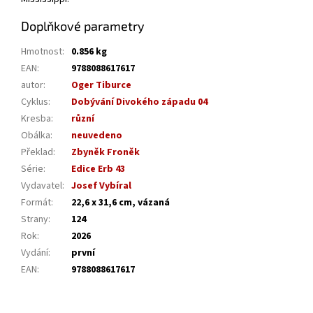
Doplňkové parametry
Hmotnost
:
0.856 kg
EAN
:
9788088617617
autor
:
Oger Tiburce
Cyklus
:
Dobývání Divokého západu 04
Kresba
:
různí
Obálka
:
neuvedeno
Překlad
:
Zbyněk Froněk
Série
:
Edice Erb 43
Vydavatel
:
Josef Vybíral
Formát
:
22,6 x 31,6 cm, vázaná
Strany
:
124
Rok
:
2026
Vydání
:
první
EAN
:
9788088617617