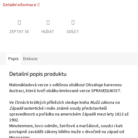
Detailní informace
ZEPTAT SE
HLÍDAT
SDÍLET
Popis
Diskuze
Detailní popis produktu
Malonákladová verze s odlišnou obálkou! Obsahuje barevnou
ilustraci, která tvoří obálku limitované verze SPRAVEDLNOST.
Ve čtrnácti krátkých příbězích sleduje kniha
Mužů zákona na
Západě
autentické i málo známé osudy představitelů
spravedlnosti a pořádku na americkém Západě mezi lety 1813 až
1902.
Minutenmeni, lovci odměn, šerifové a maršálové, soudci i kati
postupně zaváděli zákony bílého muže v divočině na západ od
Mississippi.