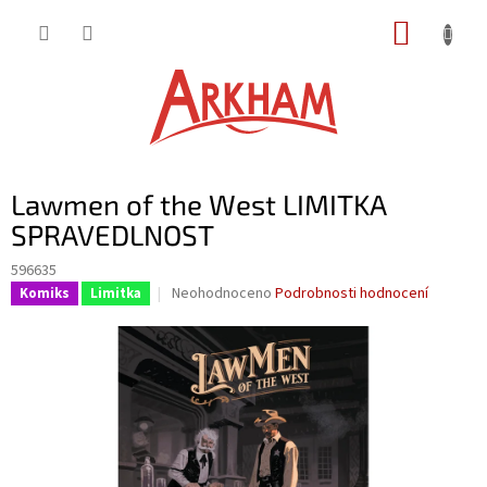
Přejít
NÁKUP
na
obsah
KOŠÍK
Lawmen of the West LIMITKA
SPRAVEDLNOST
596635
Průměrné
Neohodnoceno
Podrobnosti hodnocení
Komiks
Limitka
hodnocení
produktu
je
0,0
z
5
hvězdiček.