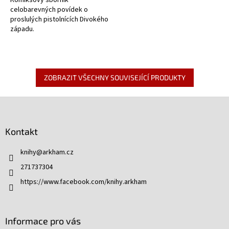
Komiksový sborník
celobarevných povídek o
proslulých pistolnících Divokého
západu.
ZOBRAZIT VŠECHNY SOUVISEJÍCÍ PRODUKTY
Z
á
p
Kontakt
a
t
knihy
@
arkham.cz
í
271737304
https://www.facebook.com/knihy.arkham
Informace pro vás