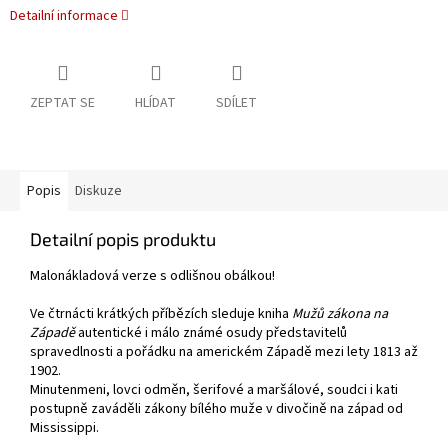
Detailní informace
ZEPTAT SE
HLÍDAT
SDÍLET
Popis
Diskuze
Detailní popis produktu
Malonákladová verze s odlišnou obálkou!
Ve čtrnácti krátkých příbězích sleduje kniha
Mužů zákona na
Západě
autentické i málo známé osudy představitelů
spravedlnosti a pořádku na americkém Západě mezi lety 1813 až
1902.
Minutenmeni, lovci odměn, šerifové a maršálové, soudci i kati
postupně zaváděli zákony bílého muže v divočině na západ od
Mississippi.