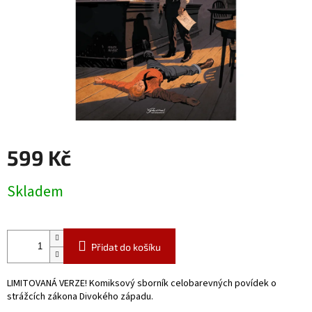
599 Kč
Měrná
Skladem
cena:
Přidat do košíku
LIMITOVANÁ VERZE! Komiksový sborník celobarevných povídek o
strážcích zákona Divokého západu.