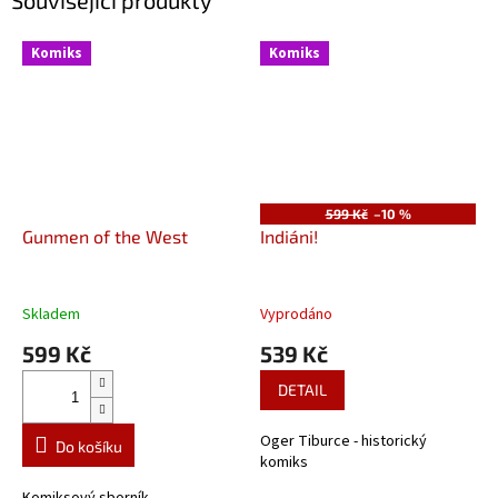
Komiks
Komiks
599 Kč
–10 %
Gunmen of the West
Indiáni!
Skladem
Vyprodáno
599 Kč
539 Kč
DETAIL
Oger Tiburce - historický
Do košíku
komiks