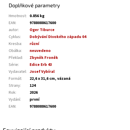
Doplňkové parametry
Hmotnost
:
0.856 kg
EAN
:
9788088617600
autor
:
Oger Tiburce
Cyklus
:
Dobývání Divokého západu 04
Kresba
:
různí
Obálka
:
neuvedeno
Překlad
:
Zbyněk Froněk
Série
:
Edice Erb 43
Vydavatel
:
Josef Vybíral
Formát
:
22,6 x 31,6 cm, vázaná
Strany
:
124
Rok
:
2026
Vydání
:
první
EAN
:
9788088617600
Související produkty