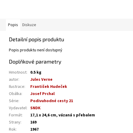
Popis
Diskuze
Detailní popis produktu
Popis produktu není dostupný
Doplňkové parametry
Hmotnost
:
0.5 kg
autor
:
Jules Verne
Ilustrace
:
František Hudeček
Obálka
:
Josef Prchal
Série
:
Podivuhodné cesty 21
Vydavatel
:
SNDK
Formát
:
17,1 x 24,6 cm, vázaná s přebalem
Strany
:
169
Rok
:
1967