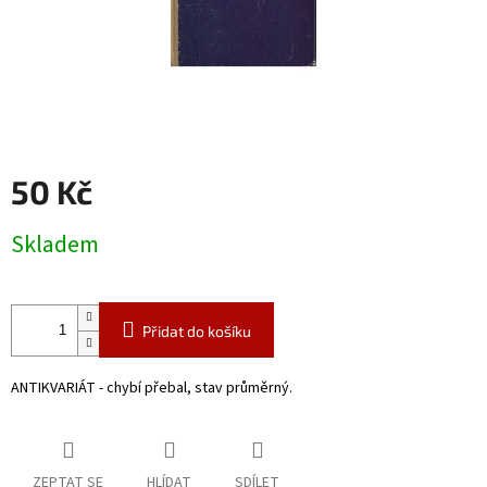
50 Kč
Měrná
Skladem
cena:
Přidat do košíku
ANTIKVARIÁT - chybí přebal, stav průměrný.
ZEPTAT SE
HLÍDAT
SDÍLET