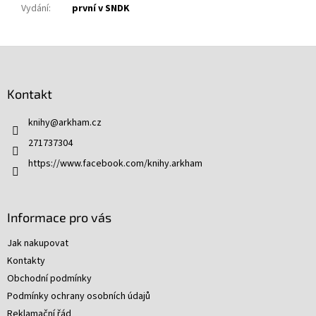
Vydání
:
první v SNDK
Z
á
p
Kontakt
a
t
knihy
@
arkham.cz
í
271737304
https://www.facebook.com/knihy.arkham
Informace pro vás
Jak nakupovat
Kontakty
Obchodní podmínky
Podmínky ochrany osobních údajů
Reklamační řád