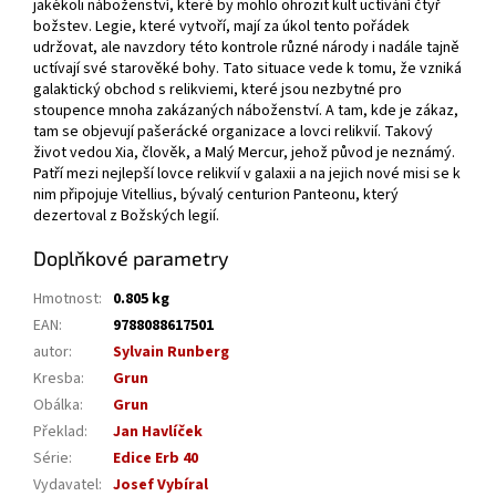
jakékoli náboženství, které by mohlo ohrozit kult uctívání čtyř
božstev. Legie, které vytvoří, mají za úkol tento pořádek
udržovat, ale navzdory této kontrole různé národy i nadále tajně
uctívají své starověké bohy. Tato situace vede k tomu, že vzniká
galaktický obchod s relikviemi, které jsou nezbytné pro
stoupence mnoha zakázaných náboženství. A tam, kde je zákaz,
tam se objevují pašerácké organizace a lovci relikvií. Takový
život vedou Xia, člověk, a Malý Mercur, jehož původ je neznámý.
Patří mezi nejlepší lovce relikvií v galaxii a na jejich nové misi se k
nim připojuje Vitellius, bývalý centurion Panteonu, který
dezertoval z Božských legií.
Doplňkové parametry
Hmotnost
:
0.805 kg
EAN
:
9788088617501
autor
:
Sylvain Runberg
Kresba
:
Grun
Obálka
:
Grun
Překlad
:
Jan Havlíček
Série
:
Edice Erb 40
Vydavatel
:
Josef Vybíral