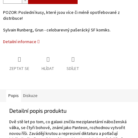
POZOR: Poslední kusy, které jsou více či méně opotřebované z
distribuce!
Sylvain Runberg, Grun - celobarevný pašerácký SF komiks.
Detailní informace
ZEPTAT SE
HLÍDAT
SDÍLET
Popis
Diskuze
Detailní popis produktu
Dvě stě let po tom, co galaxii zničila meziplanetární náboženská
válka, se čtyři bohové, známí jako Panteon, rozhodnou vytvořit
novou říši. Zavádějí krutou a represivní diktaturu a potlačují